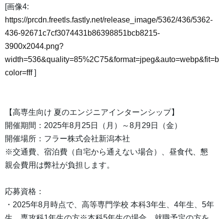
[画像4:
https://prcdn.freetls.fastly.net/release_image/5362/436/5362-
436-92671c7cf3074431b86398851bcb8215-
3900x2044.png?
width=536&quality=85%2C75&format=jpeg&auto=webp&fit=
color=fff
]
【高専生向け 夏のエンジニアインターンシップ】
開催期間：2025年8月25日（月）～8月29日（金）
開催場所：フラー株式会社新潟本社
※交通費、宿泊費（自宅から通えない場合）、昼食代、懇
親会費用は弊社が負担します。
応募資格：
・2025年8月時点で、高等専門学校 本科3年生、4年生、5年
生、専攻科1年生の方※本科5年生の場合、就職予定の方を