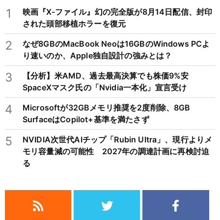
1
映画『X-ファイル』幻の完全版が8月14日配信、封印
された頭部移植ホラーを復元
2
なぜ8GBのMacBook Neoは16GBのWindows PCよ
り速いのか、Apple独自設計の強みとは？
3
【分析】米AMD、過去最高決算でも株価9%安
SpaceXマスク氏の「Nvidia一本化」宣言受け
4
Microsoftが32GBメモリ推奨を2度削除、8GB
SurfaceはCopilot+基準を満たさず
5
NVIDIA次世代AIチップ「Rubin Ultra」、現行よりメ
モリ容量減の可能性 2027年の調達計画に再検討迫
る