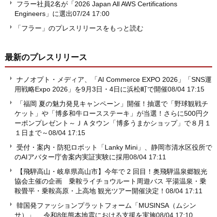
フラー社員2名が「2026 Japan All AWS Certifications
Engineers」に選出
07/24 17:00
「フラー」のプレスリリースをもっと読む
最新のプレスリリース
ナノオプト・メディア、「AI Commerce EXPO 2026」「SNS運
用戦略Expo 2026」を9月3日・4日に浜松町で開催
08/04 17:15
「福岡 夏の魅力発見キャンペーン」開催！抽選で「野球観戦チ
ケット」や「博多和牛ロースステーキ」が当選！さらに500円ク
ーポンプレゼント～ＪＡタウン「博多うまかショップ」で８月１
１日まで～
08/04 17:15
受付・案内・防犯ロボット「Lanky Mini」、静岡市清水区役所で
のAIアバター庁舎案内実証実験に採用
08/04 17:11
【飛騨高山・岐阜県高山市】今年で 2 回目！奥飛騨温泉郷観光
協会主催の企画 乗鞍ライチョウルート周遊バス 平湯温泉・乗
鞍畳平・乗鞍高原・上高地 観光ツアー開催決定！
08/04 17:11
韓国発ファッションプラットフォーム「MUSINSA（ムシン
サ）」 、令和8年熊本地震における支援を実施
08/04 17:10