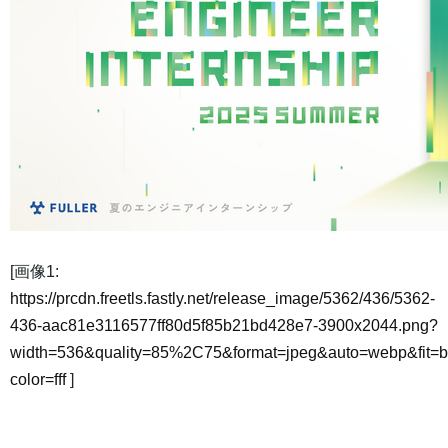
[画像1:
https://prcdn.freetls.fastly.net/release_image/5362/436/5362-
436-aac81e3116577ff80d5f85b21bd428e7-3900x2044.png?
width=536&quality=85%2C75&format=jpeg&auto=webp&fit=
color=fff
]