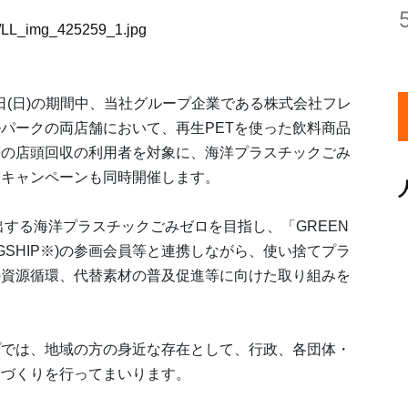
59/LL_img_425259_1.jpg
6日(日)の期間中、当社グループ企業である株式会社フレ
パークの両店舗において、再生PETを使った飲料商品
等の店頭回収の利用者を対象に、海洋プラスチックごみ
発キャンペーンも同時開催します。
出する海洋プラスチックごみゼロを目指し、「GREEN
GSHIP※)の参画会員等と連携しながら、使い捨てプラ
の資源循環、代替素材の普及促進等に向けた取り組みを
プでは、地域の方の身近な存在として、行政、各団体・
けづくりを行ってまいります。