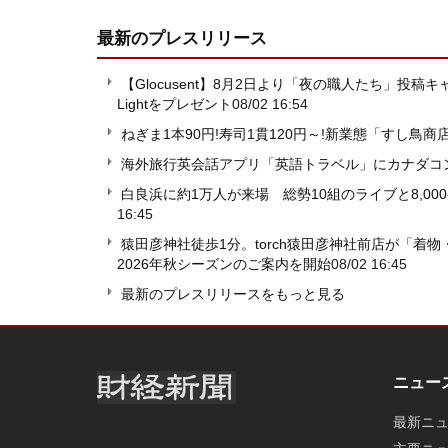
最新のプレスリリース
【Glocusent】8月2日より「夜の職人たち」投稿
Lightをプレゼント
08/02 16:54
ねぎま1本90円!寿司1貫120円～!新業態「すし鳥商
海外旅行英会話アプリ「英語トラベル」にカナダコ
白良浜に約1万人が来場 総勢10組のライブと8,000発の
16:45
猿田彦神社徒歩1分。torch猿田彦神社前店が「
2026年秋シーズンのご案内を開始
08/02 16:45
最新のプレスリリースをもっと見る
ニュー
最新ニ