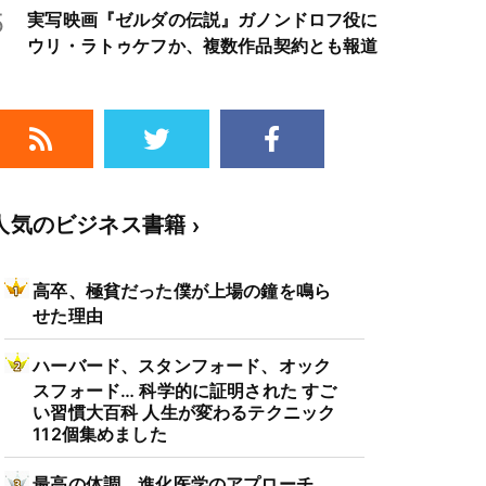
5
実写映画『ゼルダの伝説』ガノンドロフ役に
ウリ・ラトゥケフか、複数作品契約とも報道
人気のビジネス書籍
高卒、極貧だった僕が上場の鐘を鳴ら
せた理由
ハーバード、スタンフォード、オック
スフォード… 科学的に証明された すご
い習慣大百科 人生が変わるテクニック
112個集めました
最高の体調 進化医学のアプローチ