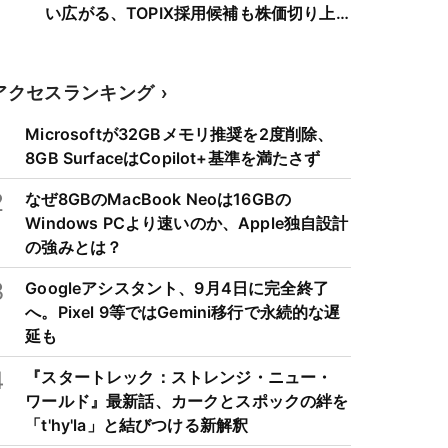
い広がる、TOPIX採用候補も株価切り上
げへ
アクセスランキング
1
Microsoftが32GBメモリ推奨を2度削除、
8GB SurfaceはCopilot+基準を満たさず
2
なぜ8GBのMacBook Neoは16GBの
Windows PCより速いのか、Apple独自設計
の強みとは？
3
Googleアシスタント、9月4日に完全終了
へ。Pixel 9等ではGemini移行で永続的な遅
延も
4
『スタートレック：ストレンジ・ニュー・
ワールド』最新話、カークとスポックの絆を
「t'hy'la」と結びつける新解釈