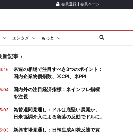
会員登録
|
会員ページ
エンタメ
もっと
最新記事
来週の相場で注目すべき3つのポイント：
6:46
国内企業物価指数、米CPI、米PPI
国内外の注目経済指標：米インフレ指標
5:04
を注視
為替週間見通し：ドルは底堅い展開か、
5:03
日米協調介入による急落の反動でドルに
買戻し
新興市場見通し：日韓生成AI株反騰で買
5:03