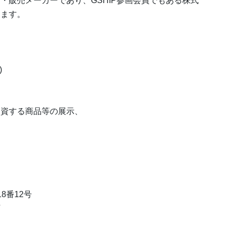
・販売メーカーであり、GSHIP参画会員でもある株式
します。
)
に資する商品等の展示、
18番12号