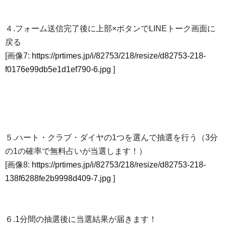
４.フォーム送信完了後に上部×ボタンでLINEトーク画面に
戻る
[画像7:
https://prtimes.jp/i/82753/218/resize/d82753-218-
f0176e99db5e1d1ef790-6.jpg
]
５.ハート・クラブ・ダイヤの1つを選んで抽選を行う（3分
の1の確率で無料占いが当選します！）
[画像8:
https://prtimes.jp/i/82753/218/resize/d82753-218-
138f6288fe2b9998d409-7.jpg
]
６.1分間の抽選後に当選結果が届きます！