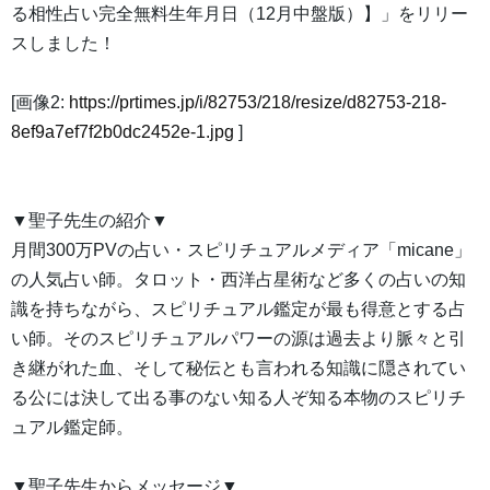
る相性占い完全無料生年月日（12月中盤版）】」をリリー
スしました！
[画像2:
https://prtimes.jp/i/82753/218/resize/d82753-218-
8ef9a7ef7f2b0dc2452e-1.jpg
]
▼聖子先生の紹介▼
月間300万PVの占い・スピリチュアルメディア「micane」
の人気占い師。タロット・西洋占星術など多くの占いの知
識を持ちながら、スピリチュアル鑑定が最も得意とする占
い師。そのスピリチュアルパワーの源は過去より脈々と引
き継がれた血、そして秘伝とも言われる知識に隠されてい
る公には決して出る事のない知る人ぞ知る本物のスピリチ
ュアル鑑定師。
▼聖子先生からメッセージ▼