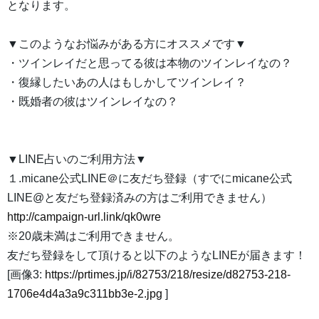
となります。
▼このようなお悩みがある方にオススメです▼
・ツインレイだと思ってる彼は本物のツインレイなの？
・復縁したいあの人はもしかしてツインレイ？
・既婚者の彼はツインレイなの？
▼LINE占いのご利用方法▼
１.micane公式LINE＠に友だち登録（すでにmicane公式
LINE@と友だち登録済みの方はご利用できません）
http://campaign-url.link/qk0wre
※20歳未満はご利用できません。
友だち登録をして頂けると以下のようなLINEが届きます！
[画像3:
https://prtimes.jp/i/82753/218/resize/d82753-218-
1706e4d4a3a9c311bb3e-2.jpg
]