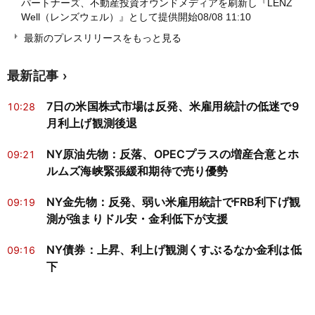
パートナーズ、不動産投資オウンドメディアを刷新し『LENZ
Well（レンズウェル）』として提供開始
08/08 11:10
最新のプレスリリースをもっと見る
最新記事
7日の米国株式市場は反発、米雇用統計の低迷で9
10:28
月利上げ観測後退
NY原油先物：反落、OPECプラスの増産合意とホ
09:21
ルムズ海峡緊張緩和期待で売り優勢
NY金先物：反発、弱い米雇用統計でFRB利下げ観
09:19
測が強まりドル安・金利低下が支援
NY債券：上昇、利上げ観測くすぶるなか金利は低
09:16
下