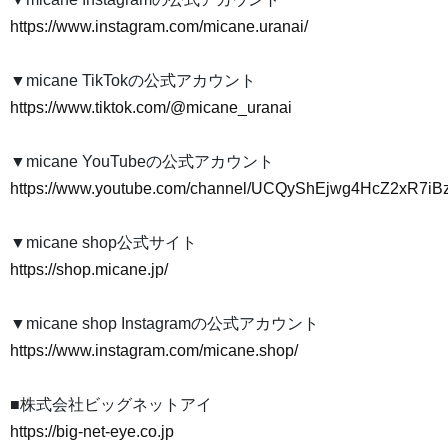
https://www.instagram.com/micane.uranai/
▼micane TikTokの公式アカウント
https://www.tiktok.com/@micane_uranai
▼micane YouTubeの公式アカウント
https://www.youtube.com/channel/UCQyShEjwg4HcZ2xR7i
▼micane shop公式サイト
https://shop.micane.jp/
▼micane shop Instagramの公式アカウント
https://www.instagram.com/micane.shop/
■株式会社ビッグネットアイ
https://big-net-eye.co.jp