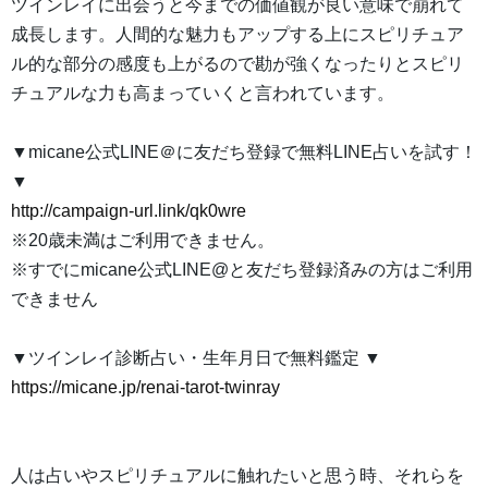
ツインレイに出会うと今までの価値観が良い意味で崩れて
成長します。人間的な魅力もアップする上にスピリチュア
ル的な部分の感度も上がるので勘が強くなったりとスピリ
チュアルな力も高まっていくと言われています。
▼micane公式LINE＠に友だち登録で無料LINE占いを試す！
▼
http://campaign-url.link/qk0wre
※20歳未満はご利用できません。
※すでにmicane公式LINE@と友だち登録済みの方はご利用
できません
▼ツインレイ診断占い・生年月日で無料鑑定 ▼
https://micane.jp/renai-tarot-twinray
人は占いやスピリチュアルに触れたいと思う時、それらを