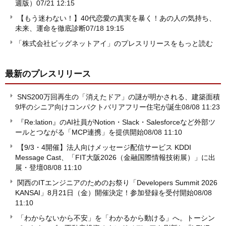
週版）
07/21 12:15
【もう迷わない！】40代恋愛の真実を暴く！あの人の気持ち、
未来、運命を徹底診断
07/18 19:15
「株式会社ビッグネットアイ」のプレスリリースをもっと読む
最新のプレスリリース
SNS200万回再生の「消えたドア」の謎が明かされる、建築面積
9坪のシニア向けコンパクトバリアフリー住宅が誕生
08/08 11:23
『Re:lation』のAI社員がNotion・Slack・Salesforceなど外部ツ
ールとつながる「MCP連携」を提供開始
08/08 11:10
【9/3・4開催】法人向けメッセージ配信サービス KDDI
Message Cast、「FIT大阪2026（金融国際情報技術展）」に出
展・登壇
08/08 11:10
関西のITエンジニアのためのお祭り「Developers Summit 2026
KANSAI」8月21日（金）開催決定！参加登録を受付開始
08/08
11:10
「わからないから不安」を「わかるから動ける」へ。トーシン