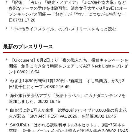
「呪術」「占い」「観光・メディア」「JICA海外協力隊」など
多彩なテーマの学びを体験可能、清泉女子大学が8月19日にオー
プンキャンパス開催 ―「好き」が「学び」につながる特別な一
日
07/31 17:20
「その他ライフスタイル」のプレスリリースをもっと読む
最新のプレスリリース
【Glocusent】8月2日より「夜の職人たち」投稿キャンペーンを
開催 創作に向き合う時間をシェアしてA27 Neck Lightをプレゼ
ント
08/02 16:54
ねぎま1本90円!寿司1貫120円～!新業態「すし鳥商店」が8月3
日!北千住にオープン
08/02 16:49
海外旅行英会話アプリ「英語トラベル」にカナダコンテンツを
追加しました。
08/02 16:45
白良浜に約1万人が来場 総勢10組のライブと8,000発の音楽花
火が彩る「SKY ART FESTIVAL 2026」を開催
08/02 16:45
SAKURA's「はかれる調味料ボトル3本セット」、累計750本を
突破──計量スプーンいらずの手軽さが支持を集める
08/02 16:45