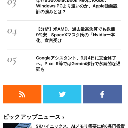
03
なぜ8GBのMacBook Neoは16GBの
Windows PCより速いのか、Apple独自設
計の強みとは？
04
【分析】米AMD、過去最高決算でも株価
9%安 SpaceXマスク氏の「Nvidia一本
化」宣言受け
05
Googleアシスタント、9月4日に完全終了
へ。Pixel 9等ではGemini移行で永続的な遅
延も
ピックアップニュース
SKハイニックス、AIメモリ需要に約6兆円投資