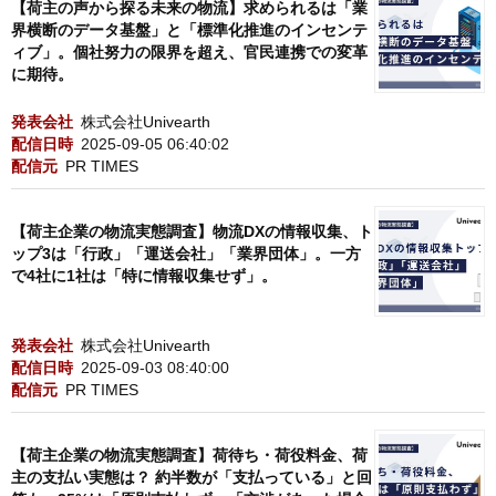
【荷主の声から探る未来の物流】求められるは「業
界横断のデータ基盤」と「標準化推進のインセンテ
ィブ」。個社努力の限界を超え、官民連携での変革
に期待。
発表会社
株式会社Univearth
配信日時
2025-09-05 06:40:02
配信元
PR TIMES
【荷主企業の物流実態調査】物流DXの情報収集、ト
ップ3は「行政」「運送会社」「業界団体」。一方
で4社に1社は「特に情報収集せず」。
発表会社
株式会社Univearth
配信日時
2025-09-03 08:40:00
配信元
PR TIMES
【荷主企業の物流実態調査】荷待ち・荷役料金、荷
主の支払い実態は？ 約半数が「支払っている」と回