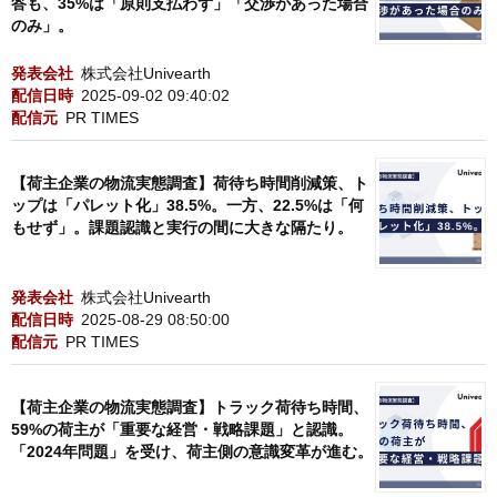
答も、35%は「原則支払わず」「交渉があった場合
のみ」。
発表会社
株式会社Univearth
配信日時
2025-09-02 09:40:02
配信元
PR TIMES
【荷主企業の物流実態調査】荷待ち時間削減策、ト
ップは「パレット化」38.5%。一方、22.5%は「何
もせず」。課題認識と実行の間に大きな隔たり。
発表会社
株式会社Univearth
配信日時
2025-08-29 08:50:00
配信元
PR TIMES
【荷主企業の物流実態調査】トラック荷待ち時間、
59%の荷主が「重要な経営・戦略課題」と認識。
「2024年問題」を受け、荷主側の意識変革が進む。