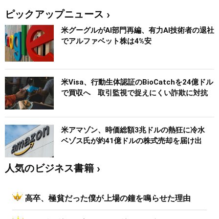
ピックアップニュース
米グーグルがAI部門再編、有力AI技術者の退社
でアルファベット株は4%安
米Visa、行動生体認証のBioCatchを24億ドル
で買収へ 取引監視で捉えにくい詐欺に対抗
米アマゾン、時価総額3兆ドルの熱狂に冷水
ベゾス氏が約41億ドルの株式売却を届け出
人気のビジネス書籍
高卒、極貧だった僕が上場の鐘を鳴らせた理由