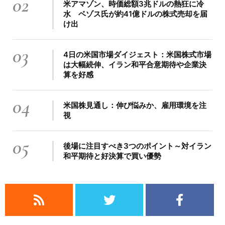
02
米アマゾン、時価総額3兆ドルの熱狂に冷
水 ベゾス氏が約41億ドルの株式売却を届
け出
03
4日の米国市場ダイジェスト：米国株式市場
は大幅続伸、イラン和平合意期待や企業決
算を好感
04
米国株見通し：伸び悩みか、雇用環境を注
視
05
後場に注目すべき3つのポイント～対イラン
和平期待と好決算で買い優勢