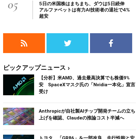
05
5日の米国株はまちまち、ダウは5日続伸
アルファベットは有力AI技術者の退社で4%
超安
ピックアップニュース
【分析】米AMD、過去最高決算でも株価9%
安 SpaceXマスク氏の「Nvidia一本化」宣言
受け
Anthropicが自社製AIチップ開発チームの立ち
上げを確認、Claudeの推論コスト半減へ
トヨタ、「GR86」を一部改良 走行性能と安