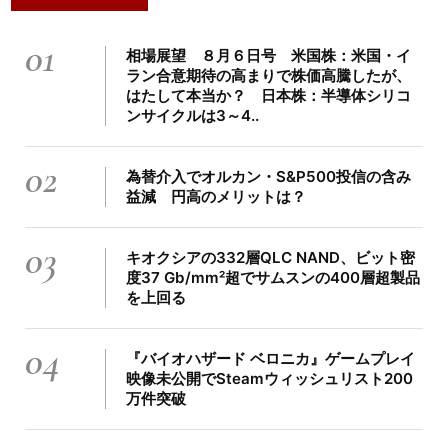
01
相場展望 ８月６日号 米国株：米国・イ
ラン合意期待の高まりで株価高騰したが、
はたして本当か？ 日本株：半導体シリコ
ンサイクルは3～4..
02
為替介入でオルカン・S&P500投信の含み
益減 円高のメリットは？
03
キオクシアの332層QLC NAND、ビット密
度37 Gb/mm²超でサムスンの400層超製品
を上回る
04
『バイオハザード ベロニカ』ゲームプレイ
映像未公開でSteamウィッシュリスト200
万件突破