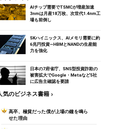
AIチップ需要でTSMCが増産加速
3nmは月産18万枚、次世代1.4nm工
場も前倒し
SKハイニックス、AIメモリ需要に約
6兆円投資―HBMとNANDの生産能
力を強化
日本の7府省庁、SNS型投資詐欺の
被害拡大でGoogle・Metaなど5社
に広告主確認を要請
人気のビジネス書籍
高卒、極貧だった僕が上場の鐘を鳴ら
せた理由