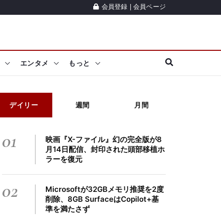
会員登録
|
会員ページ
エンタメ
もっと
デイリー
週間
月間
01
映画『X-ファイル』幻の完全版が8
月14日配信、封印された頭部移植ホ
ラーを復元
02
Microsoftが32GBメモリ推奨を2度
削除、8GB SurfaceはCopilot+基
準を満たさず