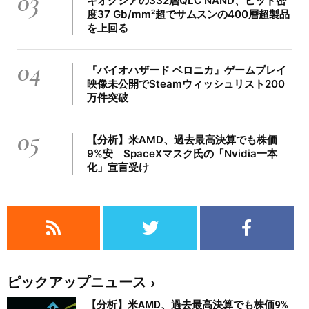
03
キオクシアの332層QLC NAND、ビット密
度37 Gb/mm²超でサムスンの400層超製品
を上回る
04
『バイオハザード ベロニカ』ゲームプレイ
映像未公開でSteamウィッシュリスト200
万件突破
05
【分析】米AMD、過去最高決算でも株価
9%安 SpaceXマスク氏の「Nvidia一本
化」宣言受け
ピックアップニュース
【分析】米AMD、過去最高決算でも株価9%