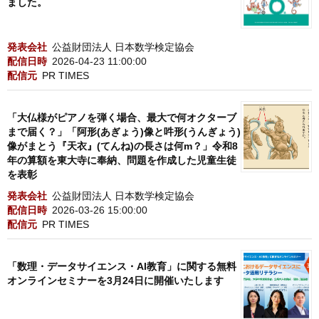
ました。
発表会社
公益財団法人 日本数学検定協会
配信日時
2026-04-23 11:00:00
配信元
PR TIMES
「大仏様がピアノを弾く場合、最大で何オクターブ
まで届く？」「阿形(あぎょう)像と吽形(うんぎょう)
像がまとう『天衣』(てんね)の長さは何m？」令和8
年の算額を東大寺に奉納、問題を作成した児童生徒
を表彰
発表会社
公益財団法人 日本数学検定協会
配信日時
2026-03-26 15:00:00
配信元
PR TIMES
「数理・データサイエンス・AI教育」に関する無料
オンラインセミナーを3月24日に開催いたします