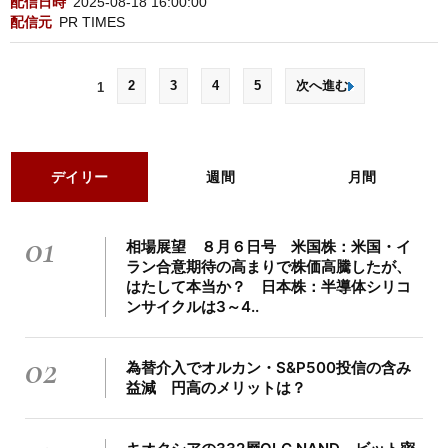
配信日時
2025-08-18 16:00:00
配信元
PR TIMES
2
3
4
5
次へ進む
1
デイリー
週間
月間
01
相場展望 ８月６日号 米国株：米国・イ
ラン合意期待の高まりで株価高騰したが、
はたして本当か？ 日本株：半導体シリコ
ンサイクルは3～4..
02
為替介入でオルカン・S&P500投信の含み
益減 円高のメリットは？