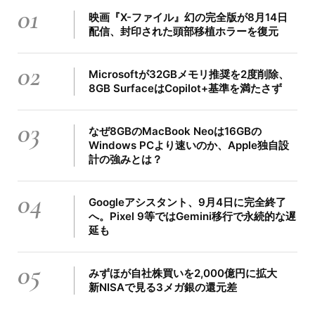
01
映画『X-ファイル』幻の完全版が8月14日
配信、封印された頭部移植ホラーを復元
02
Microsoftが32GBメモリ推奨を2度削除、
8GB SurfaceはCopilot+基準を満たさず
03
なぜ8GBのMacBook Neoは16GBの
Windows PCより速いのか、Apple独自設
計の強みとは？
04
Googleアシスタント、9月4日に完全終了
へ。Pixel 9等ではGemini移行で永続的な遅
延も
05
みずほが自社株買いを2,000億円に拡大
新NISAで見る3メガ銀の還元差