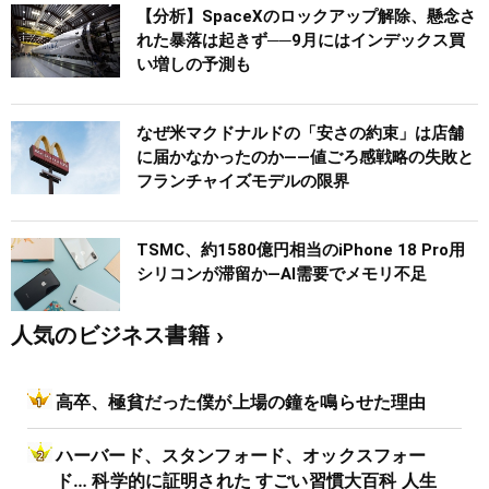
【分析】SpaceXのロックアップ解除、懸念さ
れた暴落は起きず──9月にはインデックス買
い増しの予測も
なぜ米マクドナルドの「安さの約束」は店舗
に届かなかったのか――値ごろ感戦略の失敗と
フランチャイズモデルの限界
TSMC、約1580億円相当のiPhone 18 Pro用
シリコンが滞留か―AI需要でメモリ不足
人気のビジネス書籍
高卒、極貧だった僕が上場の鐘を鳴らせた理由
ハーバード、スタンフォード、オックスフォー
ド… 科学的に証明された すごい習慣大百科 人生