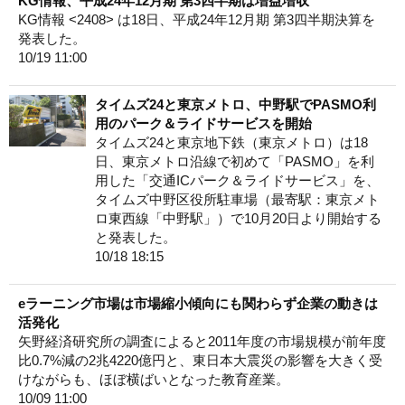
KG情報、平成24年12月期 第3四半期は増益増収
KG情報 <2408> は18日、平成24年12月期 第3四半期決算を
発表した。
10/19 11:00
タイムズ24と東京メトロ、中野駅でPASMO利
用のパーク＆ライドサービスを開始
タイムズ24と東京地下鉄（東京メトロ）は18
日、東京メトロ沿線で初めて「PASMO」を利
用した「交通ICパーク＆ライドサービス」を、
タイムズ中野区役所駐車場（最寄駅：東京メト
ロ東西線「中野駅」）で10月20日より開始する
と発表した。
10/18 18:15
eラーニング市場は市場縮小傾向にも関わらず企業の動きは
活発化
矢野経済研究所の調査によると2011年度の市場規模が前年度
比0.7%減の2兆4220億円と、東日本大震災の影響を大きく受
けながらも、ほぼ横ばいとなった教育産業。
10/09 11:00