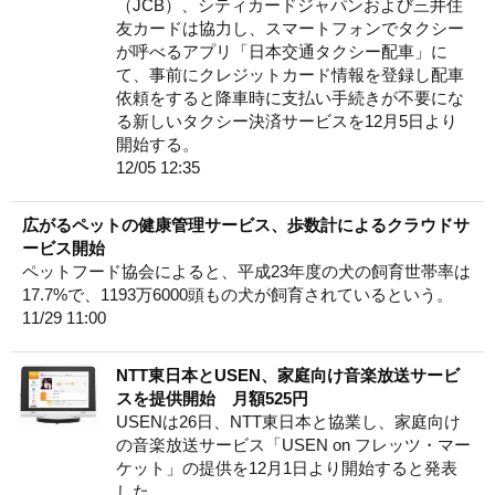
（JCB）、シティカードジャパンおよび三井住
友カードは協力し、スマートフォンでタクシー
が呼べるアプリ「日本交通タクシー配車」に
て、事前にクレジットカード情報を登録し配車
依頼をすると降車時に支払い手続きが不要にな
る新しいタクシー決済サービスを12月5日より
開始する。
12/05 12:35
広がるペットの健康管理サービス、歩数計によるクラウドサ
ービス開始
ペットフード協会によると、平成23年度の犬の飼育世帯率は
17.7%で、1193万6000頭もの犬が飼育されているという。
11/29 11:00
NTT東日本とUSEN、家庭向け音楽放送サービ
スを提供開始 月額525円
USENは26日、NTT東日本と協業し、家庭向け
の音楽放送サービス「USEN on フレッツ・マー
ケット」の提供を12月1日より開始すると発表
した。