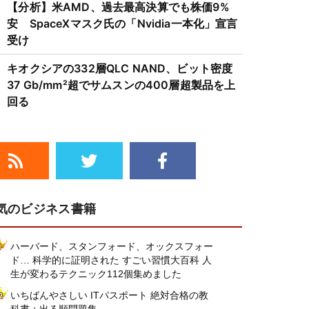
【分析】米AMD、過去最高決算でも株価9%
安 SpaceXマスク氏の「Nvidia一本化」宣言
受け
キオクシアの332層QLC NAND、ビット密度
37 Gb/mm²超でサムスンの400層超製品を上
回る
気のビジネス書籍
ハーバード、スタンフォード、オックスフォー
ド… 科学的に証明された すごい習慣大百科 人
生が変わるテクニック112個集めました
いちばんやさしい ITパスポート 絶対合格の教