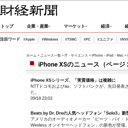
トップ
企業・産業
マーケット
経済
注目ワード
#Apple
#Windows
#TSMC
#PC
#ユニファ
#NVI
ホーム
>
ニュース一覧
>
IT・サイエンス
>
iPhone・iPad・Mac
> 
iPhone XSのニュース（ページ 
iPhone XSシリーズ、「実質価格」は複雑に
NTTドコモおよびau、ソフトバンクが、先日発表されたi
た。
09/18 23:03
Beats by Dr. Dreの人気ヘッドフォン「Solo3
アメリカのオーディオメーカー「ビーツ・バイ・ドクタードレ(B
Wireless オンイヤーヘッドフォン」の新色が登場