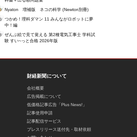
科書＋出る順問題集
Nyaton 増補版 ネコの科学 (Newton別冊)
つかめ！理科ダマン 11 みんながロボットに夢
中！編
ぜんぶ絵で見て覚える 第2種電気工事士 学科試
験 すい~っと合格 2026年版
財経新聞について
会社概要
広告掲載について
低価格記事広告「Plus News!」
記事使用申請
記事配信サービス
プレスリリース送付先・取材依頼