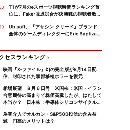
計の強みとは？
T1が7月のeスポーツ視聴時間ランキング首
50
位に、Faker敗退試合が決勝戦の視聴者数を
上回る
Ubisoft、『アサシン クリード』ブランド
50
全体のゲームディレクターにEric Baptizat
氏を任命
クセスランキング
映画『X-ファイル』幻の完全版が8月14日配
信、封印された頭部移植ホラーを復元
相場展望 ８月６日号 米国株：米国・イラン
合意期待の高まりで株価高騰したが、はたして
本当か？ 日本株：半導体シリコンサイクルは
3～4年周期で好・不況を繰り返すため注意
為替介入でオルカン・S&P500投信の含み益
減 円高のメリットは？