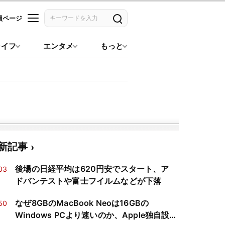
員ページ
記事を検索
ライフ
エンタメ
もっと
新記事
後場の日経平均は620円安でスタート、ア
03
ドバンテストや富士フイルムなどが下落
なぜ8GBのMacBook Neoは16GBの
50
Windows PCより速いのか、Apple独自設