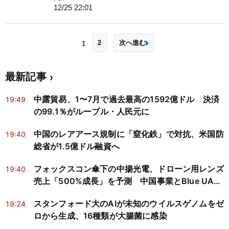
12/25 22:01
2
次へ進む
1
最新記事
中露貿易、1〜7月で過去最高の1592億ドル 決済
19:49
の99.1％がルーブル・人民元に
中国のレアアース規制に「窒化鉄」で対抗、米国防
19:40
総省が1.5億ドル融資へ
フォックスコン傘下の中揚光電、ドローン用レンズ
19:40
売上「500%成長」を予測 中国事業とBlue UAS
適格性が焦点
スタンフォード大のAIが未知のウイルスゲノムをゼ
19:24
ロから生成、16種類が大腸菌に感染