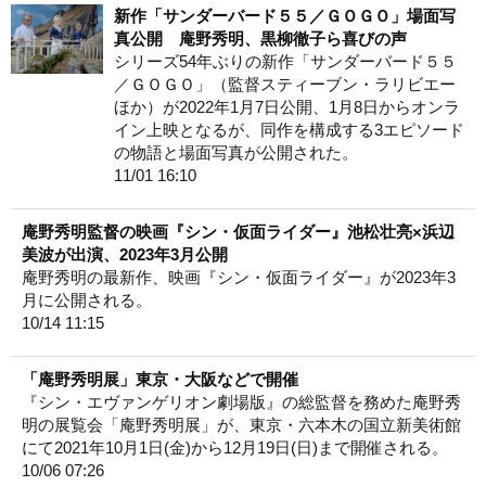
新作「サンダーバード５５／ＧＯＧＯ」場面写
真公開 庵野秀明、黒柳徹子ら喜びの声
シリーズ54年ぶりの新作「サンダーバード５５
／ＧＯＧＯ」（監督スティーブン・ラリビエー
ほか）が2022年1月7日公開、1月8日からオンラ
イン上映となるが、同作を構成する3エピソード
の物語と場面写真が公開された。
11/01 16:10
庵野秀明監督の映画『シン・仮面ライダー』池松壮亮×浜辺
美波が出演、2023年3月公開
庵野秀明の最新作、映画『シン・仮面ライダー』が2023年3
月に公開される。
10/14 11:15
「庵野秀明展」東京・大阪などで開催
『シン・エヴァンゲリオン劇場版』の総監督を務めた庵野秀
明の展覧会「庵野秀明展」が、東京・六本木の国立新美術館
にて2021年10月1日(金)から12月19日(日)まで開催される。
10/06 07:26