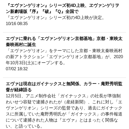
『エヴァンゲリオン』シリーズ初4D上映、ヱヴァンゲリヲ
ン新劇場版『序』『破』『Q』全国で
『エヴァンゲリオン』シリーズ初の4D上映が決定。
10/16 08:35
エヴァに乗れる「エヴァンゲリオン京都基地」京都・東映太
秦映画村に誕生
「エヴァンゲリオン」をテーマにした京都・東映太秦映画村
の新アトラクション「エヴァンゲリオン京都基地」が、2020
年10月3日(土)にオープンする。
07/02 18:32
エヴァは現在はガイナックスと無関係、カラー・庵野秀明監
督が経緯語る
12月5日、アニメ制作会社「ガイナックス」の社長が準強制
わいせつ容疑で逮捕されたが（産経新聞）、これに対し「エ
ヴァンゲリオン」シリーズの監督であり、過去にガイナック
スに所属していた庵野秀明氏が「ガイナックス」の事件報道
について逮捕された人物は『エヴァ』とはまったく関係な
い、と語っている。