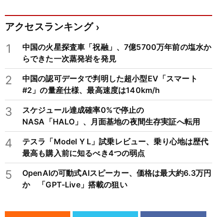
アクセスランキング
1
中国の火星探査車「祝融」、7億5700万年前の塩水か
らできた一次蒸発岩を発見
2
中国の認可データで判明した超小型EV「スマート
#2」の量産仕様、最高速度は140km/h
3
スケジュール達成確率0%で停止の
NASA「HALO」、月面基地の夜間生存実証へ転用
4
テスラ「Model Y L」試乗レビュー、乗り心地は歴代
最高も購入前に知るべき4つの弱点
5
OpenAIの可動式AIスピーカー、価格は最大約6.3万円
か 「GPT-Live」搭載の狙い