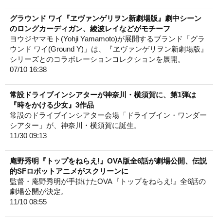
グラウンド ワイ『ヱヴァンゲリヲン新劇場版』劇中シーン
のロングカーディガン、綾波レイなどがモチーフ
ヨウジヤマモト(Yohji Yamamoto)が展開するブランド「グラ
ウンド ワイ(Ground Y)」は、『ヱヴァンゲリヲン新劇場版』
シリーズとのコラボレーションコレクションを展開。
07/10 16:38
常設ドライブインシアターが神奈川・横須賀に、第1弾は
『時をかける少女』3作品
常設のドライブインシアター会場「ドライブイン・ワンダー
シアター」が、神奈川・横須賀に誕生。
11/30 09:13
庵野秀明『トップをねらえ!』OVA版全6話が劇場公開、伝説
的SFロボットアニメがスクリーンに
監督・庵野秀明が手掛けたOVA『トップをねらえ!』全6話の
劇場公開が決定。
11/10 08:55