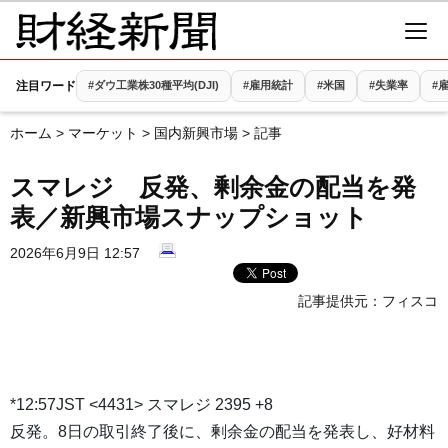
注目ワード
#ダウ工業株30種平均(DJI)
#雇用統計
#米国
#失業率
#
ホーム
>
マーケット
>
国内新興市場
> 記事
スマレジ 反発、剰余金の配当を発
表／新興市場スナップショット
2026年6月9日 12:57
記事提供元：
フィスコ
*12:57JST <4431> スマレジ 2395 +8
反発。8日の取引終了後に、剰余金の配当を発表し、好材料