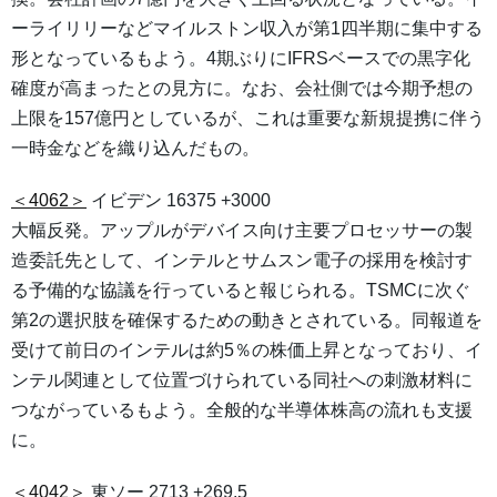
ーライリリーなどマイルストン収入が第1四半期に集中する
形となっているもよう。4期ぶりにIFRSベースでの黒字化
確度が高まったとの見方に。なお、会社側では今期予想の
上限を157億円としているが、これは重要な新規提携に伴う
一時金などを織り込んだもの。
＜4062＞
イビデン 16375 +3000
大幅反発。アップルがデバイス向け主要プロセッサーの製
造委託先として、インテルとサムスン電子の採用を検討す
る予備的な協議を行っていると報じられる。TSMCに次ぐ
第2の選択肢を確保するための動きとされている。同報道を
受けて前日のインテルは約5％の株価上昇となっており、イ
ンテル関連として位置づけられている同社への刺激材料に
つながっているもよう。全般的な半導体株高の流れも支援
に。
＜4042＞
東ソー 2713 +269.5