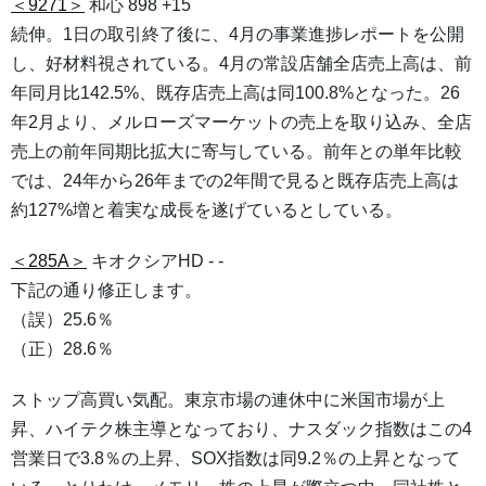
＜9271＞
和心 898 +15
続伸。1日の取引終了後に、4月の事業進捗レポートを公開
し、好材料視されている。4月の常設店舗全店売上高は、前
年同月比142.5%、既存店売上高は同100.8%となった。26
年2月より、メルローズマーケットの売上を取り込み、全店
売上の前年同期比拡大に寄与している。前年との単年比較
では、24年から26年までの2年間で見ると既存店売上高は
約127%増と着実な成長を遂げているとしている。
＜285A＞
キオクシアHD - -
下記の通り修正します。
（誤）25.6％
（正）28.6％
ストップ高買い気配。東京市場の連休中に米国市場が上
昇、ハイテク株主導となっており、ナスダック指数はこの4
営業日で3.8％の上昇、SOX指数は同9.2％の上昇となって