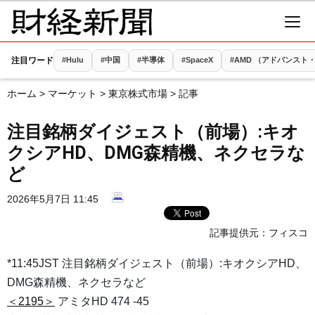
注目ワード
#Hulu
#中国
#半導体
#SpaceX
#AMD （アドバンス
ホーム
>
マーケット
>
東京株式市場
> 記事
注目銘柄ダイジェスト（前場）:キオ
クシアHD、DMG森精機、ネクセラな
ど
2026年5月7日 11:45
記事提供元：
フィスコ
*11:45JST 注目銘柄ダイジェスト（前場）:キオクシアHD、
DMG森精機、ネクセラなど
＜2195＞
アミタHD 474 -45