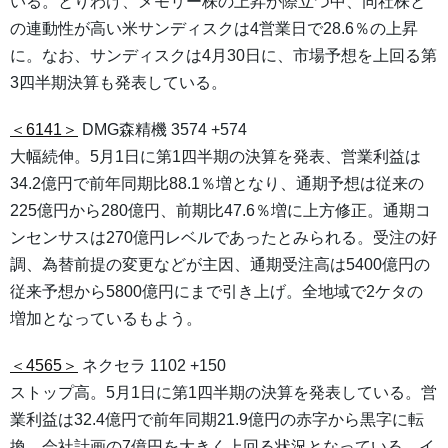
いる。とりわけ、メモリー株の上昇が際立つ中、同社株と
の連動性が高い米サンディスクは4営業日で28.6％の上昇
に。なお、サンディスクは4月30日に、市場予想を上回る第
3四半期決算も発表している。
＜6141＞
DMG森精機 3574 +574
大幅続伸。5月1日に第1四半期の決算を発表、営業利益は
34.2億円で前年同期比88.1％増となり、通期予想は従来の
225億円から280億円、前期比47.6％増に上方修正。通期コ
ンセンサスは270億円レベルであったとみられる。受注の好
調、為替前提の変更などが主因、通期受注高は5400億円の
従来予想から5800億円にまで引き上げ。全地域で2ケタの
増加となっているもよう。
＜4565＞
ネクセラ 1102 +150
ストップ高。5月1日に第1四半期の決算を発表している。営
業利益は32.4億円で前年同期21.9億円の赤字から黒字に転
換。会社計画の7億円を大きく上回る状況となっている。イ