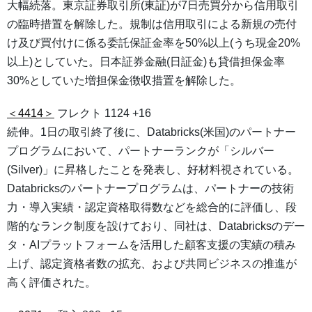
大幅続落。東京証券取引所(東証)が7日売買分から信用取引
の臨時措置を解除した。規制は信用取引による新規の売付
け及び買付けに係る委託保証金率を50%以上(うち現金20%
以上)としていた。日本証券金融(日証金)も貸借担保金率
30%としていた増担保金徴収措置を解除した。
＜4414＞
フレクト 1124 +16
続伸。1日の取引終了後に、Databricks(米国)のパートナー
プログラムにおいて、パートナーランクが「シルバー
(Silver)」に昇格したことを発表し、好材料視されている。
Databricksのパートナープログラムは、パートナーの技術
力・導入実績・認定資格取得数などを総合的に評価し、段
階的なランク制度を設けており、同社は、Databricksのデー
タ・AIプラットフォームを活用した顧客支援の実績の積み
上げ、認定資格者数の拡充、および共同ビジネスの推進が
高く評価された。