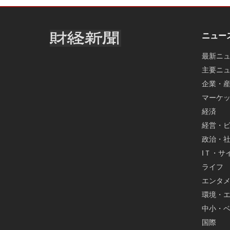
ニュー
最新ニ
主要ニ
企業・
マーケ
経済
経営・
政治・
IＴ・サ
ライフ
エンタ
環境・
中小・
国際