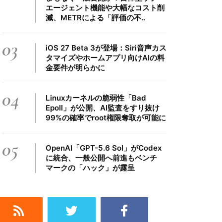
エージェント機能や大幅なコスト削
減、METRによる「評価の不..
03
iOS 27 Beta 3が登場：Siri音声カス
タマイズやホームアプリ向けAIの料
金要件が明らかに
04
Linuxカーネルの脆弱性「Bad
Epoll」が公開、AI監査をすり抜け
99%の確率でroot権限奪取が可能に
05
OpenAI「GPT-5.6 Sol」がCodex
に統合、一般公開へ前進もベンチ
マークの「ハック」が露呈