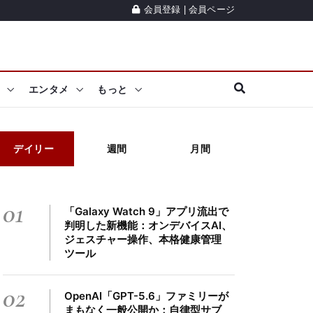
会員登録
|
会員ページ
エンタメ
もっと
デイリー
週間
月間
01
「Galaxy Watch 9」アプリ流出で
判明した新機能：オンデバイスAI、
ジェスチャー操作、本格健康管理
ツール
02
OpenAI「GPT-5.6」ファミリーが
まもなく一般公開か：自律型サブ