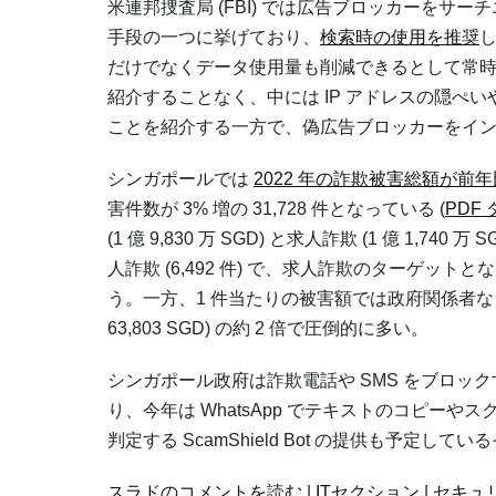
米連邦捜査局 (FBI) では広告ブロッカーを
手段の一つに挙げており、
検索時の使用を推奨
し
だけでなくデータ使用量も削減できるとして常
紹介することなく、中には IP アドレスの隠ぺ
ことを紹介する一方で、偽広告ブロッカーをイ
シンガポールでは
2022 年の詐欺被害総額が前年比 
害件数が 3% 増の 31,728 件となっている (
PDF
(1 億 9,830 万 SGD) と求人詐欺 (1 億 1,74
人詐欺 (6,492 件) で、求人詐欺のターゲットと
う。一方、1 件当たりの被害額では政府関係者なりすまし
63,803 SGD) の約 2 倍で圧倒的に多い。
シンガポール政府は詐欺電話や SMS をブロッ
り、今年は WhatsApp でテキストのコピー
判定する ScamShield Bot の提供も予定し
スラドのコメントを読む
|
ITセクション
|
セキュ