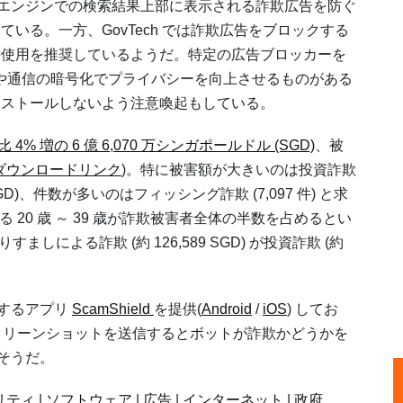
サーチエンジンでの検索結果上部に表示される詐欺広告を防ぐ
ている。一方、GovTech では詐欺広告をブロックする
時使用を推奨しているようだ。特定の広告ブロッカーを
いや通信の暗号化でプライバシーを向上させるものがある
ンストールしないよう注意喚起もしている。
4% 増の 6 億 6,070 万シンガポールドル (SGD)
、被
 ダウンロードリンク
)。特に被害額が大きいのは投資詐欺
0 万 SGD)、件数が多いのはフィッシング詐欺 (7,097 件) と求
なる 20 歳 ～ 39 歳が詐欺被害者全体の半数を占めるとい
による詐欺 (約 126,589 SGD) が投資詐欺 (約
クするアプリ
ScamShield
を提供(
Android
/
iOS
) してお
やスクリーンショットを送信するとボットが詐欺かどうかを
ているそうだ。
リティ
|
ソフトウェア
|
広告
|
インターネット
|
政府