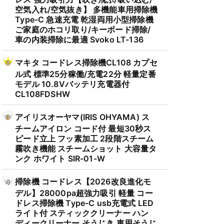
空気入れ/空気抜き】 多機能車用掃除機
Type-C 急速充電 乾湿両用小型掃除機
ご家庭のホコリ取り/キーボード掃除/
車の内装掃除に最適 Svoko LT-136
マキタ コードレス掃除機CL108 カプセ
ル式 標準25分稼働/充電22分 軽量定番
モデル 10.8Vバッテリ充電器付
CL108FDSHW
アイリスオーヤマ(IRIS OHYAMA) ス
チームアイロン コード付 最短30秒ス
ピード立上 フッ素加工 2段階スチーム
霧吹き機能 スチームショット 大容量タ
ンク ホワイト SIR-01-W
掃除機 コードレス【2026改良進化モ
デル】28000pa超強力吸引 軽量 コー
ドレス掃除機 Type-C usb充電式 LED
ライト付 スティッククリーナー ハン
ディークリーナー そうじき 車用そうじ