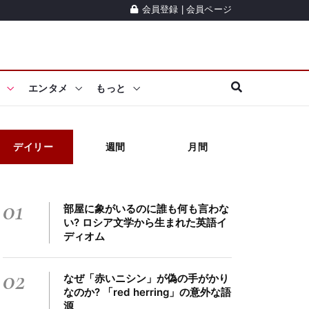
会員登録
|
会員ページ
エンタメ
もっと
デイリー
週間
月間
01
部屋に象がいるのに誰も何も言わな
い? ロシア文学から生まれた英語イ
ディオム
02
なぜ「赤いニシン」が偽の手がかり
なのか? 「red herring」の意外な語
源