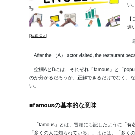
い
【
違
[写真拡大]
最
After the （A） actor visited, the restaurant b
空欄AとBには、それぞれ「famous」と「po
のか分かるだろうか。正解できるだけでなく、
い。
■famousの基本的な意味
「famous」とは、冒頭にも記したように「
「多くの人に知られている」、または、「多く