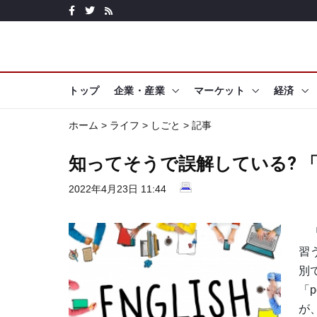
トップ
企業・産業
マーケット
経済
ホーム
>
ライフ
>
しごと
> 記事
知ってそうで誤解している? 「fa
2022年4月23日 11:44
「
習
別
「
が