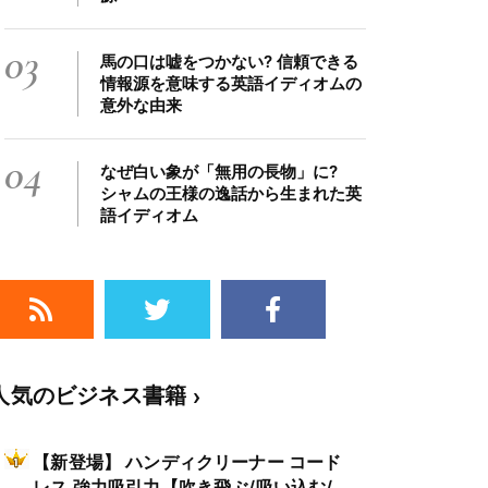
03
馬の口は嘘をつかない? 信頼できる
情報源を意味する英語イディオムの
意外な由来
04
なぜ白い象が「無用の長物」に?
シャムの王様の逸話から生まれた英
語イディオム
人気のビジネス書籍
【新登場】 ハンディクリーナー コード
レス 強力吸引力【吹き飛ぶ/吸い込む/