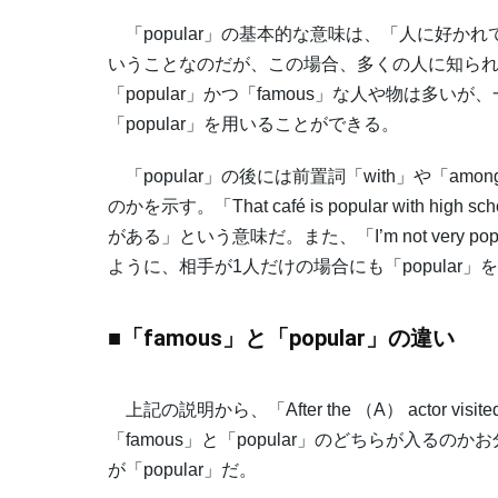
「popular」の基本的な意味は、「人に好か
いうことなのだが、この場合、多くの人に知ら
「popular」かつ「famous」な人や物は多
「popular」を用いることができる。
「popular」の後には前置詞「with」や「a
のかを示す。「That café is popular with h
がある」という意味だ。また、「I’m not very po
ように、相手が1人だけの場合にも「popular
■「famous」と「popular」の違い
上記の説明から、「After the （A） actor visited
「famous」と「popular」のどちらが入るの
が「popular」だ。