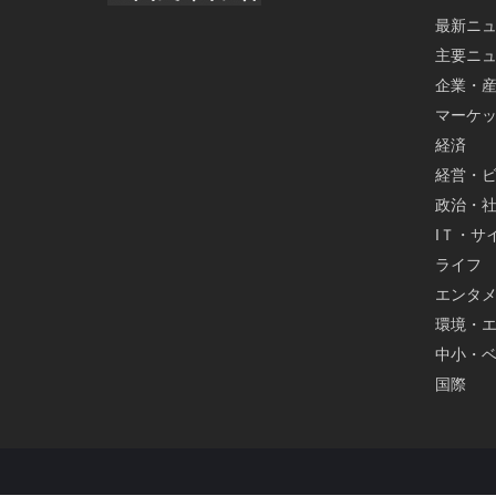
最新ニ
主要ニ
企業・
マーケ
経済
経営・
政治・
IＴ・サ
ライフ
エンタ
環境・
中小・
国際