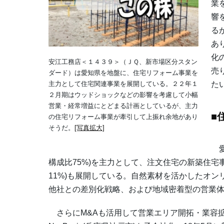
業
響
る
あ
化
安江工務店＜１４３９＞（ＪＱ、新市場区分スタン
売
ダード）は愛知県を地盤に、住宅リフォーム事業を
た
主力として住宅関連事業を展開している。２２年１
２月期はウッドショックなどの影響を考慮して小幅
営業・経常増益にとどまる計画としているが、主力
■
の住宅リフォーム事業が牽引して上振れ余地があり
そうだ。
[写真拡大]
愛
構成比75%)を主力として、注文住宅の新築住宅事
11%)も展開している。自然素材を活かしたオ
他社との差別化戦略、および地域密着型の営業
さらにM&Aも活用して営業エリア開拓・業容拡