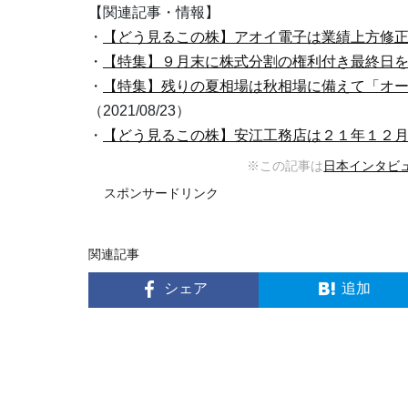
【関連記事・情報】
・
【どう見るこの株】アオイ電子は業績上方修
・
【特集】９月末に株式分割の権利付き最終日
・
【特集】残りの夏相場は秋相場に備えて「オ
（2021/08/23）
・
【どう見るこの株】安江工務店は２１年１２
※この記事は
日本インタビ
スポンサードリンク
関連記事
シェア
追加