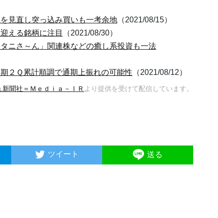
正を見直し突っ込み買いも一考余地
（2021/08/15）
を迎える銘柄に注目
（2021/08/30）
ータニさ～ん」関連株などの癒し系投資も一法
月期２Ｑ累計順調で通期上振れの可能性
（2021/08/12）
ュ新聞社＝Ｍｅｄｉａ－ＩＲ
より提供を受けて配信しています。
ツイート
送る