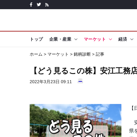
トップ
企業・産業
マーケット
経済
ホーム
>
マーケット
>
銘柄診断
> 記事
【どう見るこの株】安江工務店
2022年3月23日 09:11
【
安
県