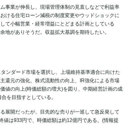
ム事業が伸長し、現場管理体制の見直しなどで利益率
における住宅ローン減税の制度変更やウッドショックに
として小幅営業・経常増益にとどまる計画としている
れ余地がありそうだ。収益拡大基調を期待したい。
スタンダード市場を選択し、上場維持基準適合に向けた
主還元の強化、株式流動性の向上、IR強化による市場
価値の向上(時価総額の増大)を図り、中期経営計画の成
適合を目指すとしている。
る展開だったが、目先的な売りが一巡して急反発して
終値は933円で、時価総額は約12億円である。(情報提