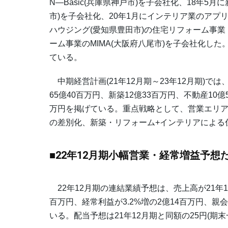
N―Basic(兵庫県神戸市)を子会社化、18年
市)を子会社化、20年1月にインテリア業のアプリ
ハウジング(愛知県豊田市)の住宅リフォーム事業
ーム事業のMIMA(大阪府八尾市)を子会社化した
ている。
中期経営計画(21年12月期～23年12月期)では
65億40百万円、新築12億33百万円、不動産10億
万円を掲げている。重点戦略として、営業エリア
の差別化、新築・リフォーム+インテリアによる
■22年12月期小幅営業・経常増益予想
22年12月期の連結業績予想は、売上高が21年12
百万円、経常利益が3.2%増の2億14百万円、親会
いる。配当予想は21年12月期と同額の25円(期