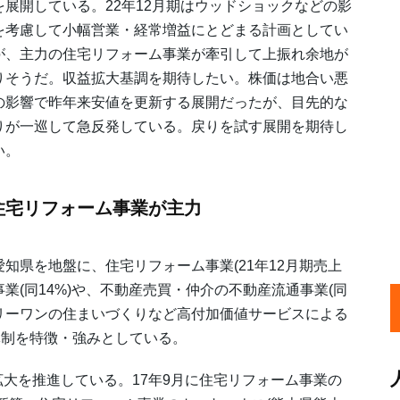
を展開している。22年12月期はウッドショックなどの影
を考慮して小幅営業・経常増益にとどまる計画としてい
が、主力の住宅リフォーム事業が牽引して上振れ余地が
りそうだ。収益拡大基調を期待したい。株価は地合い悪
の影響で昨年来安値を更新する展開だったが、目先的な
りが一巡して急反発している。戻りを試す展開を期待し
い。
住宅リフォーム事業が主力
知県を地盤に、住宅リフォーム事業(21年12月期売上
業(同14%)や、不動産売買・仲介の不動産流通事業(同
ンリーワンの住まいづくりなど高付加価値サービスによる
体制を特徴・強みとしている。
大を推進している。17年9月に住宅リフォーム事業の