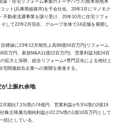
5月に新築・住宅リフォーム事業のトーヤハウス(熊本県熊本
コット(兵庫県姫路市)を子会社化、20年3月にマノモク
・不動産流通事業を譲り受け、20年10月に住宅リフォ
。そして22年2月現在、グループ全体で24店舗を展開し
、目標値に23年12月期売上高99億54百万円(リフォーム
59百万円、新規M&A11億22百万円)、営業利益3億24百
の拡大と深耕、総合リフォーム+専門店化による他社と
住宅関連総合企業への展開を推進する。
だが上振れ余地
月期比7.1%増の74億円、営業利益が5.5%増の2億19
社株主帰属当期純利益が22.2%増の1億10百万円として
末一括)としている。