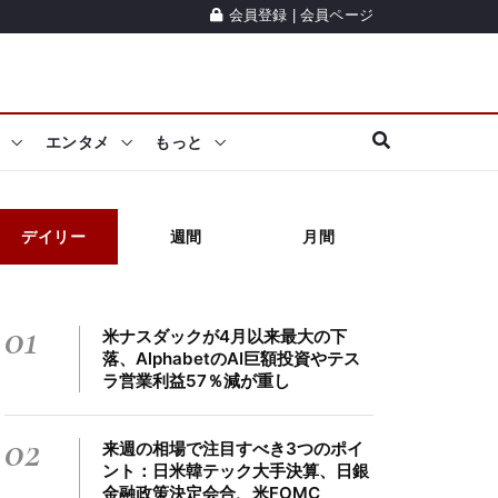
会員登録
|
会員ページ
エンタメ
もっと
デイリー
週間
月間
01
米ナスダックが4月以来最大の下
落、AlphabetのAI巨額投資やテス
ラ営業利益57％減が重し
02
来週の相場で注目すべき3つのポイ
ント：日米韓テック大手決算、日銀
金融政策決定会合、米FOMC