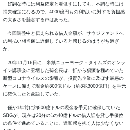
好調な時には利益確定と看做すにしても、不調な時には
損失確定になるので、4000億円もの利払いに対する負担感
の大きさを懸念する声はあった。
今回調整中と伝えられる借入金額が、サウジファンドへ
の利払い相当額に近似していると感じるのはうがち過ぎ
か。
20年11月18日に、米紙ニューヨーク・タイムズのオンラ
イン講演会に登壇した孫会長は、折から猖獗を極めていた
新型コロナウイルスの影響が、投資先企業に及ぼす最悪の
ケースに備えて現金約800億ドル（約8兆3000億円）を手元
に確保したと豪語していた。
僅か1年前に約800億ドルの現金を手元に確保していた
SBGが、現在は20分の1の40億ドルの借入話を貸し手優位
の条件で進めていることに、違和感を抱く人は少なくない