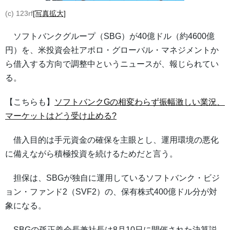
(c) 123rf
[写真拡大]
ソフトバンクグループ（SBG）が40億ドル（約4600億
円）を、米投資会社アポロ・グローバル・マネジメントか
ら借入する方向で調整中というニュースが、報じられてい
る。
【こちらも】
ソフトバンクGの相変わらず振幅激しい業況、
マーケットはどう受け止める?
借入目的は手元資金の確保を主眼とし、運用環境の悪化
に備えながら積極投資を続けるためだと言う。
担保は、SBGが独自に運用しているソフトバンク・ビジ
ョン・ファンド2（SVF2）の、保有株式400億ドル分が対
象になる。
SBGの孫正義会長兼社長は8月10日に開催された決算説