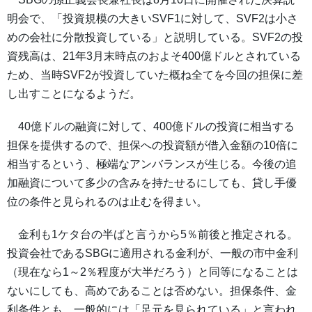
明会で、「投資規模の大きいSVF1に対して、SVF2は小さ
めの会社に分散投資している」と説明している。SVF2の投
資残高は、21年3月末時点のおよそ400億ドルとされている
ため、当時SVF2が投資していた概ね全てを今回の担保に差
し出すことになるようだ。
40億ドルの融資に対して、400億ドルの投資に相当する
担保を提供するので、担保への投資額が借入金額の10倍に
相当するという、極端なアンバランスが生じる。今後の追
加融資について多少の含みを持たせるにしても、貸し手優
位の条件と見られるのは止むを得まい。
金利も1ケタ台の半ばと言うから5％前後と推定される。
投資会社であるSBGに適用される金利が、一般の市中金利
（現在なら1～2％程度が大半だろう）と同等になることは
ないにしても、高めであることは否めない。担保条件、金
利条件とも、一般的には「足元を見られている」と言われ