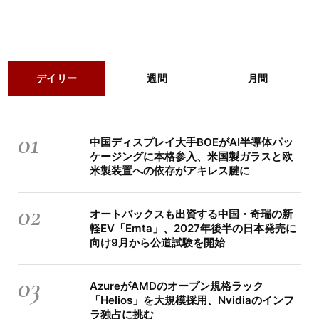
デイリー
週間
月間
01
中国ディスプレイ大手BOEがAI半導体パッ
ケージングに本格参入、米国製ガラスと欧
米製装置への依存がアキレス腱に
02
オートバックスも出資する中国・奇瑞の新
軽EV「Emta」、2027年後半の日本発売に
向け9月から公道試験を開始
03
AzureがAMDのオープン規格ラック
「Helios」を大規模採用、Nvidiaのインフ
ラ独占に挑む