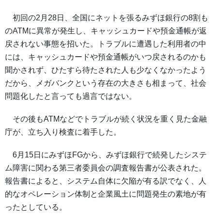
初回の2月28日、全国にネットを張るみずほ銀行の8割も
のATMに異常が発生し、キャッシュカードや預金通帳が返
戻されない事態を招いた。トラブルに遭遇した利用者の中
には、キャッシュカードや預金通帳がいつ戻されるのかも
聞かされず、ひたすら待たされた人も少なくなかったよう
だから、メガバンクという存在の大きさも相まって、社会
問題化したと言っても過言ではない。
その後もATMなどでトラブルが続く状況を重く見た金融
庁が、立ち入り検査に着手した。
6月15日にみずほFGから、みずほ銀行で続発したシステ
ム障害に関わる第三者委員会の調査報告書が公表された。
報告書によると、システム自体に欠陥が有る訳でなく、人
的なオペレーション体制と企業風土に問題発生の素地が有
ったとしている。