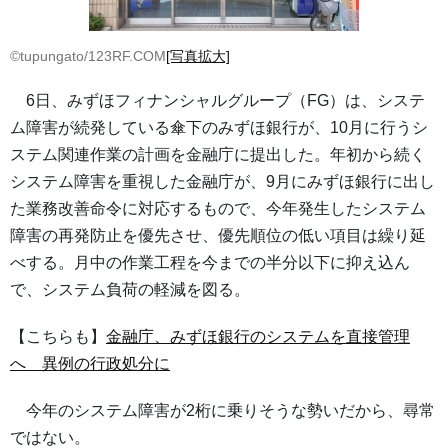
©tupungato/123RF.COM
[写真拡大]
6日、みずほフィナンシャルグループ（FG）は、システ
ム障害が続発している傘下のみずほ銀行が、10月に行うシ
ステム関連作業の計画を金融庁に提出した。年初から続く
システム障害を重視した金融庁が、9月にみずほ銀行に出し
た業務改善命令に対応するもので、今年発生したシステム
障害の再発防止を優先させ、優先順位の低い項目は繰り延
べする。月中の作業工程を今までの半分以下に抑え込ん
で、システム負荷の軽減を図る。
【こちらも】
金融庁、みずほ銀行のシステムを直接管理
へ 異例の行政処分に
今年のシステム障害が2桁に乗りそうな勢いだから、尋常
ではない。