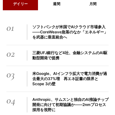
デイリー
週間
月間
01
ソフトバンクが米国でAIクラウド市場参入
――CoreWeave急落のなか「エネルギー」
を武器に垂直統合へ
02
三菱UFJ銀行など4社、金融システムのAI駆
動型開発で提携
03
米Google、AIインフラ拡大で電力消費が過
去最大の37%増 再エネ証書の限界と
Scope 3の壁
04
Anthropic、サムスンと独自のAI推論チップ
開発に向けて初期協議か――2nmプロセス
採用を視野に