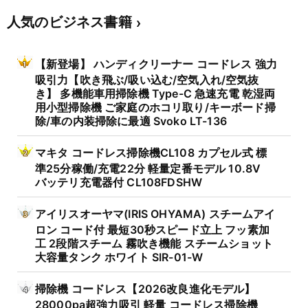
人気のビジネス書籍
【新登場】 ハンディクリーナー コードレス 強力
吸引力【吹き飛ぶ/吸い込む/空気入れ/空気抜
き】 多機能車用掃除機 Type-C 急速充電 乾湿両
用小型掃除機 ご家庭のホコリ取り/キーボード掃
除/車の内装掃除に最適 Svoko LT-136
マキタ コードレス掃除機CL108 カプセル式 標
準25分稼働/充電22分 軽量定番モデル 10.8V
バッテリ充電器付 CL108FDSHW
アイリスオーヤマ(IRIS OHYAMA) スチームアイ
ロン コード付 最短30秒スピード立上 フッ素加
工 2段階スチーム 霧吹き機能 スチームショット
大容量タンク ホワイト SIR-01-W
掃除機 コードレス【2026改良進化モデル】
28000pa超強力吸引 軽量 コードレス掃除機