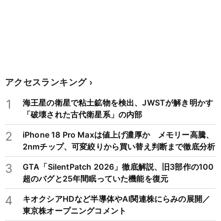
アクセスランキング
1
海王星の衛星で粘土鉱物を検出、JWSTが解き明かす
「破壊された古代衛星系」の内部
2
iPhone 18 Pro Maxは値上げ濃厚か メモリー高騰、
2nmチップ、可変絞りから買い替え判断まで徹底分析
3
GTA「SilentPatch 2026」徹底解説、旧3部作の100
超のバグと25年間眠っていた機能を復元
4
キオクシアHDなど半導体やAI関連株にらみの展開／
東京株オープニングコメント