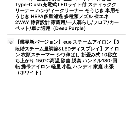
Type-C usb充電式 LEDライト付 スティックク
リーナー ハンディークリーナー そうじき 車用そ
うじき HEPA多重濾過 多種類ノズル 省エネ
2WAY 静音設計 家庭用/一人暮らし/フロア/カー
ペット/車に適用（Deep Purple）
【業界新バージョン】eue スチームアイロン【3
段階スチーム量調節&LEDディスプレイ】アイロ
ン 衣類スチーマー シワ伸ばし 折畳み式 10秒立
ち上がり 150℃高温 除菌 脱臭 ハンドル180°回
転 携帯アイロン 軽量 小型 ハンディ 家庭 出張
（ホワイト）