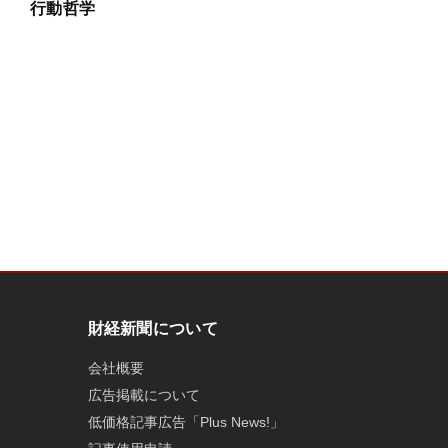
行動哲学
財経新聞について
会社概要
広告掲載について
低価格記事広告「Plus News!」