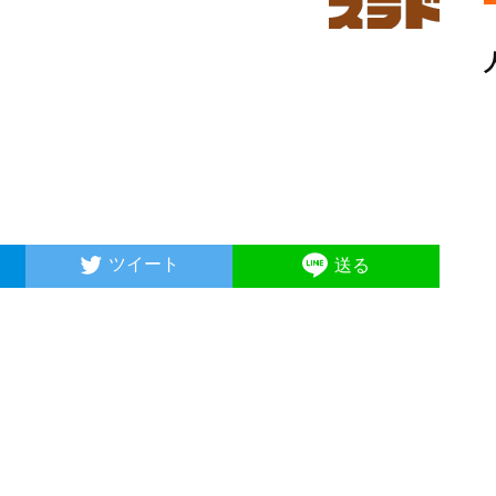
ツイート
送る