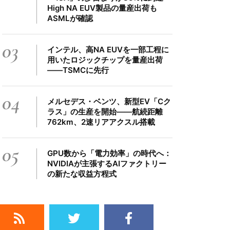
High NA EUV製品の量産出荷も
ASMLが確認
03
インテル、高NA EUVを一部工程に
用いたロジックチップを量産出荷
――TSMCに先行
04
メルセデス・ベンツ、新型EV「Cク
ラス」の生産を開始――航続距離
762km、2速リアアクスル搭載
05
GPU数から「電力効率」の時代へ：
NVIDIAが主張するAIファクトリー
の新たな収益方程式