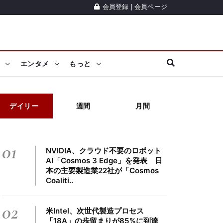
会員登録
|
会員ページ
エンタメ
もっと
デイリー
週間
月間
01
NVIDIA、クラウド不要のロボット
AI「Cosmos 3 Edge」を発表 日
本の主要製造業22社が「Cosmos
Coaliti..
02
米Intel、次世代製造プロセス
「18A」の歩留まりが85%に到達