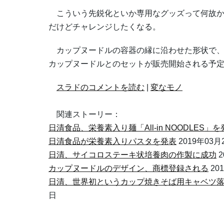
こういう先鋭化といか専用なグッズって何故か
だけどチャレンジしたくなる。
カップヌードルの容器の縁に沿わせた形状で、左
カップヌードルとのセットが販売開始される予
スラドのコメントを読む
|
変なモノ
関連ストーリー：
日清食品、栄養素入り麺「All-in NOODLES」を
日清食品が栄養素入りパスタを発表
2019年03月
日清、サイコロステーキ状培養肉の作製に成功
2
カップヌードルのデザイン、商標登録される
20
日清、世界初というカップ焼きそば用キャベツ
日