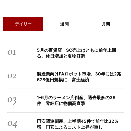
デイリー
週間
月間
01
5月の百貨店・SC売上はともに前年上回
る、休日増加と夏物好調
02
製造業向けFAロボット市場、30年には2兆
628億円規模に 富士経済
03
1-6月のラーメン店倒産、過去最多の36
件 零細店に物価高直撃
04
円安関連倒産、上半期45件で前年比32％
増 円安によるコスト上昇が重し