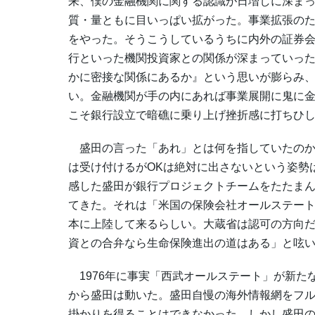
来、僕の金融機関に関する認識が日増しに深ま
質・量ともに目いっぱい拡がった。事業拡張の
をやった。そうこうしているうちに内外の証券
行といった機関投資家との関係が深まっていっ
かに密接な関係にあるか』という思いが膨らみ
い。金融機関が手の内にあれば事業展開に鬼に
こそ銀行設立で暗礁に乗り上げ挫折感に打ちひ
盛田の言った「あれ」とは何を指していたのか
は受け付けるがOKは絶対に出さないという姿勢
感した盛田が銀行プロジェクトチームをたたま
てきた。それは「米国の保険会社オールステー
本に上陸して来るらしい。大蔵省は認可の方向
資との合弁なら生命保険進出の道はある」と呟
1976年に事実「西武オールステート」が新た
から盛田は動いた。盛田自慢の海外情報網をフル
掛かりを得ることはできなかった。しかし盛田