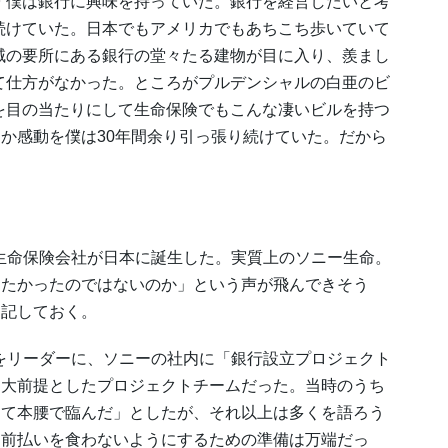
僕は銀行に興味を持っていた。銀行を経営したいと考
続けていた。日本でもアメリカでもあちこち歩いていて
域の要所にある銀行の堂々たる建物が目に入り、羨まし
て仕方がなかった。ところがプルデンシャルの白亜のビ
を目の当たりにして生命保険でもこんな凄いビルを持つ
か感動を僕は30年間余り引っ張り続けていた。だから
い生命保険会社が日本に誕生した。実質上のソニー生命。
りたかったのではないのか」という声が飛んできそう
を記しておく。
田をリーダーに、ソニーの社内に「銀行設立プロジェクト
を大前提としたプロジェクトチームだった。当時のうち
りて本腰で臨んだ」としたが、それ以上は多くを語ろう
門前払いを食わないようにするための準備は万端だっ