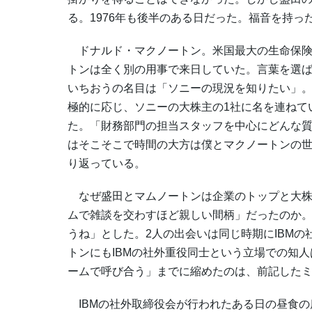
る。1976年も後半のある日だった。福音を持っ
ドナルド・マクノートン。米国最大の生命保険
トンは全く別の用事で来日していた。言葉を選
いちおうの名目は「ソニーの現況を知りたい」
極的に応じ、ソニーの大株主の1社に名を連ねて
た。「財務部門の担当スタッフを中心にどんな
はそこそこで時間の大方は僕とマクノートンの
り返っている。
なぜ盛田とマムノートンは企業のトップと大株
ムで雑談を交わすほど親しい間柄」だったのか
うね」とした。2人の出会いは同じ時期にIBM
トンにもIBMの社外重役同士という立場での知
ームで呼び合う」までに縮めたのは、前記した
IBMの社外取締役会が行われたある日の昼食の