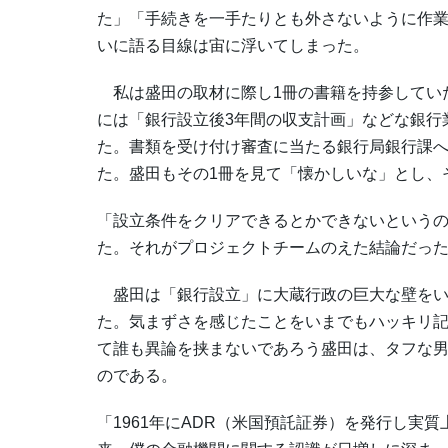
た」「手続きを一手たりとも外さないように作
いに語る目線は宙に浮いてしまった。
私は盛田の取材に際し1冊の書籍を持参してい
には「銀行設立後3年間の収支計画」などな銀行
た。書類を受け付け審査に当たる銀行局銀行課
た。盛田もその1冊を見て「懐かしいな」とし、
「設立条件をクリアできるとかできないという
た。それがプロジェクトチームのえた結論だっ
盛田は「銀行設立」に大蔵行政の巨大な壁をい
た。気まずさを感じたことをいまでもハッキリ
て誰も異論を挟まないであろう盛田は、タフな
のである。
「1961年にADR（米国預託証券）を発行し実