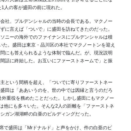
た1人の客が盛田の前に現れた。
会社、プルデンシャルの当時の会長である。マクノー
ばずに言えば「ついで」に盛田を訪ねてきたのだった。
。ソニーの海外でのファイナンスにプルデンシャルは積
いた。盛田は東京・品川区の本社でマクノートンを迎え
質問にも答えられるような体制で臨んだ。が、現況説明
世間話に終始した。お互いにファーストネームで」と振
主という間柄を超え、「ついでに寄りファーストネー
。盛田は「ああいうのを、世の中では因縁と言うのだろ
の社外重役を務めたことだった。しかし盛田にもマクノー
人は他にも多々いた。そんな2人の距離を「ファーストネ
ミシガン湖湖畔の白亜のビルディングだった。
席で盛田は「Mrドナルド」と声をかけ、件の白亜のビ