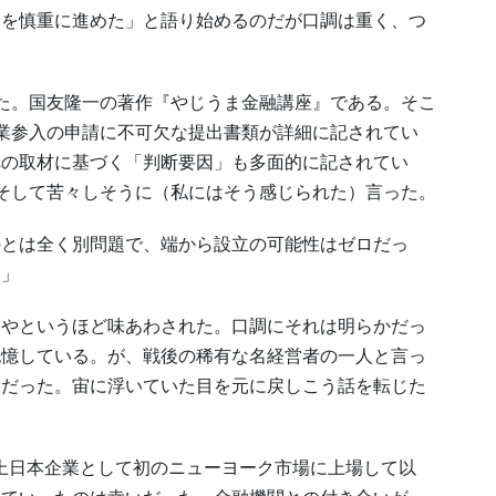
業を慎重に進めた」と語り始めるのだが口調は重く、つ
た。国友隆一の著作『やじうま金融講座』である。そこ
業参入の申請に不可欠な提出書類が詳細に記されてい
への取材に基づく「判断要因」も多面的に記されてい
そして苦々しそうに（私にはそう感じられた）言った。
のとは全く別問題で、端から設立の可能性はゼロだっ
た」
やというほど味あわされた。口調にそれは明らかだっ
記憶している。が、戦後の稀有な名経営者の一人と言っ
男だった。宙に浮いていた目を元に戻しこう話を転じた
質上日本企業として初のニューヨーク市場に上場して以