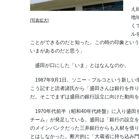
「
え
地
[写真拡大]
く
ル
ことができるのだと知った。この時の印象という
いまがあるのだと思う」
盛田が口にした「いま」とはなんなのか。
1987年9月1日。ソニー・プルコという新し
こう記すと読者諸氏から「盛田さんは銀行を作
だ。そこでまずは盛田の銀行設立に向けた動向
1970年代前半（昭和40年代終盤）に入り盛
チーム」が発足している。盛田は「銀行の設立
のメインバンクだった三井銀行からも人材を借
とはしなかった。断片的に「大蔵省に持ち込み