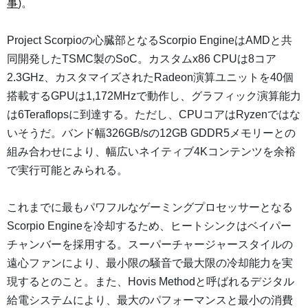
事
)。
Project Scorpioの心臓部となるScorpio EngineはAMDと共
同開発したTSMC製のSoC。カスタムx86 CPUは8コア
2.3GHz、カスタマイズされたRadeon演算ユニットを40個
搭載するGPUは1,172MHzで動作し、グラフィック演算能力
は6Teraflopsに到達する。ただし、CPUコアはRyzenではな
いそうだ。バンド幅326GB/sの12GB GDDR5メモリーとの
組み合わせにより、幅広いネイティブ4Kコンテンツを余裕
で実行可能とみられる。
これまでに最もパワフルなゲーミングプロセッサーとなる
Scorpio Engineを冷却するため、ヒートシンクはベイパー
チャンバーを採用する。スーパーチャージャースタイルの
遠心ファンにより、最小限の騒音で最大限の冷却能力を実
現するとのこと。また、Hovis Methodと呼ばれるデジタル
給電システムにより、最大のパフォーマンスと最小の消費