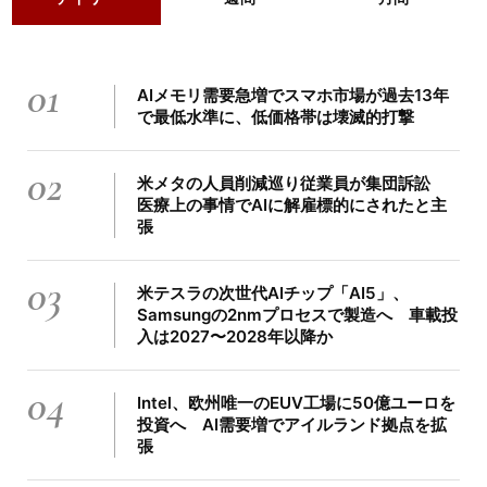
01
AIメモリ需要急増でスマホ市場が過去13年
で最低水準に、低価格帯は壊滅的打撃
02
米メタの人員削減巡り従業員が集団訴訟
医療上の事情でAIに解雇標的にされたと主
張
03
米テスラの次世代AIチップ「AI5」、
Samsungの2nmプロセスで製造へ 車載投
入は2027〜2028年以降か
04
Intel、欧州唯一のEUV工場に50億ユーロを
投資へ AI需要増でアイルランド拠点を拡
張