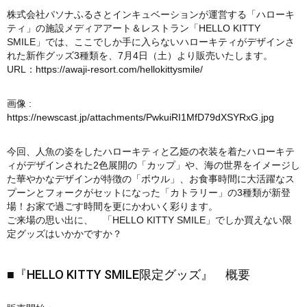
株式会社パソナふるさとインキュベーションが運営する「ハローキ
ティ」の施設メディアアート＆レストラン「HELLO KITTY
SMILE」では、ここでしか手に入らないハローキティがデザインさ
れた新作グッズ3種類を、7月4日（土）より販売いたします。
URL：
https://awaji-resort.com/hellokittysmile/
画像 :
https://newscast.jp/attachments/PwkuiRI1MfD79dXSYRxG.jpg
今回、人魚の姿をしたハローキティと乙姫の衣装を着たハローキテ
ィがデザインされた2色展開の「カップ」や、海の世界をイメージし
た華やかなデザインが特徴の「ボウル」、お食事時間に大活躍なス
プーンとフォークがセットになった「カトラリー」の3種類が新登
場！お家で過ごす時間を更にかわいく彩ります。
ご来場の思い出に、 「HELLO KITTY SMILE」でしか買えない限
定グッズはいかかですか？
■『HELLO KITTY SMILE限定グッズ』 概要