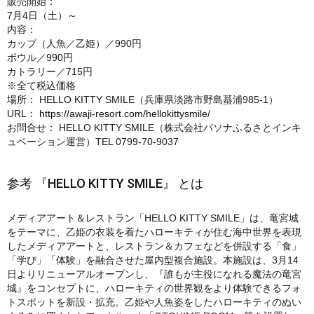
販売開始：
7月4日（土）～
内容：
カップ（人魚／乙姫）／990円
ボウル／990円
カトラリー／715円
※全て税込価格
場所： HELLO KITTY SMILE（兵庫県淡路市野島蟇浦985-1）
URL：
https://awaji-resort.com/hellokittysmile/
お問合せ： HELLO KITTY SMILE（株式会社パソナふるさとインキ
ュベーション運営）TEL 0799-70-9037
参考 『HELLO KITTY SMILE』 とは
メディアアート＆レストラン「HELLO KITTY SMILE」は、竜宮城
をテーマに、乙姫の衣装を着たハローキティが住む海中世界を表現
したメディアアートと、レストラン＆カフェなどを併設する「食」
「学び」「体験」を融合させた屋内型複合施設。本施設は、3月14
日よりリニューアルオープンし、『誰もが主役になれる魔法の竜宮
城』をコンセプトに、ハローキティの世界観をより体験できるフォ
トスポットを新設・拡充。乙姫や人魚姿をしたハローキティのぬい