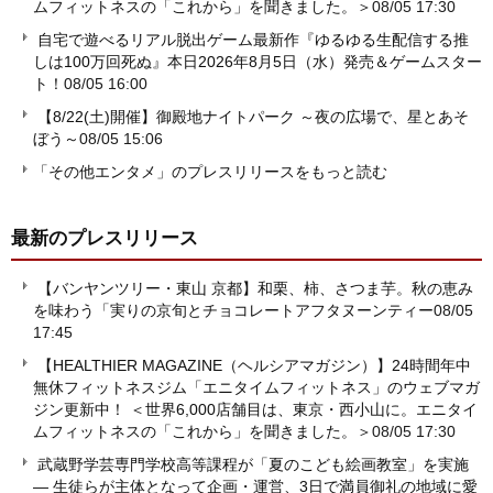
ムフィットネスの「これから」を聞きました。＞
08/05 17:30
自宅で遊べるリアル脱出ゲーム最新作『ゆるゆる生配信する推
しは100万回死ぬ』本日2026年8月5日（水）発売＆ゲームスター
ト！
08/05 16:00
【8/22(土)開催】御殿地ナイトパーク ～夜の広場で、星とあそ
ぼう～
08/05 15:06
「その他エンタメ」のプレスリリースをもっと読む
最新のプレスリリース
【バンヤンツリー・東山 京都】和栗、柿、さつま芋。秋の恵み
を味わう「実りの京旬とチョコレートアフタヌーンティー
08/05
17:45
【HEALTHIER MAGAZINE（ヘルシアマガジン）】24時間年中
無休フィットネスジム「エニタイムフィットネス」のウェブマガ
ジン更新中！ ＜世界6,000店舗目は、東京・西小山に。エニタイ
ムフィットネスの「これから」を聞きました。＞
08/05 17:30
武蔵野学芸専門学校高等課程が「夏のこども絵画教室」を実施
― 生徒らが主体となって企画・運営、3日で満員御礼の地域に愛