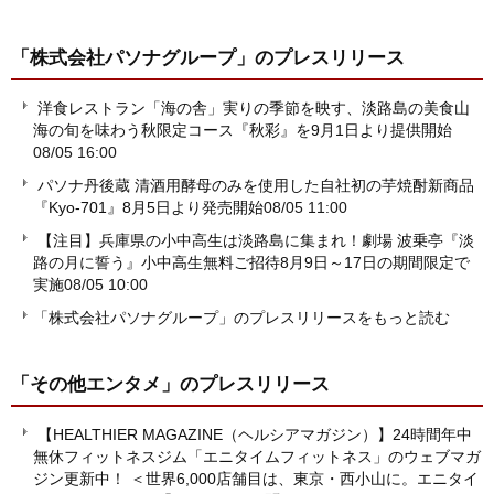
「株式会社パソナグループ」
のプレスリリース
洋食レストラン「海の舎」実りの季節を映す、淡路島の美食山
海の旬を味わう秋限定コース『秋彩』を9月1日より提供開始
08/05 16:00
パソナ丹後蔵 清酒用酵母のみを使用した自社初の芋焼酎新商品
『Kyo-701』8月5日より発売開始
08/05 11:00
【注目】兵庫県の小中高生は淡路島に集まれ！劇場 波乗亭『淡
路の月に誓う』小中高生無料ご招待8月9日～17日の期間限定で
実施
08/05 10:00
「株式会社パソナグループ」のプレスリリースをもっと読む
「その他エンタメ」
のプレスリリース
【HEALTHIER MAGAZINE（ヘルシアマガジン）】24時間年中
無休フィットネスジム「エニタイムフィットネス」のウェブマガ
ジン更新中！ ＜世界6,000店舗目は、東京・西小山に。エニタイ