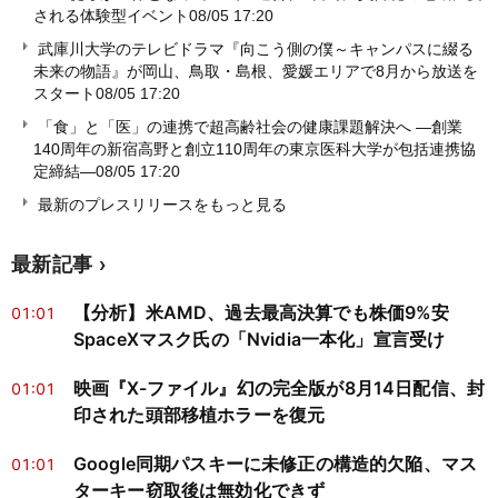
される体験型イベント
08/05 17:20
武庫川大学のテレビドラマ『向こう側の僕～キャンパスに綴る
未来の物語』が岡山、鳥取・島根、愛媛エリアで8月から放送を
スタート
08/05 17:20
「食」と「医」の連携で超高齢社会の健康課題解決へ ―創業
140周年の新宿高野と創立110周年の東京医科大学が包括連携協
定締結―
08/05 17:20
最新のプレスリリースをもっと見る
最新記事
【分析】米AMD、過去最高決算でも株価9%安
01:01
SpaceXマスク氏の「Nvidia一本化」宣言受け
映画『X-ファイル』幻の完全版が8月14日配信、封
01:01
印された頭部移植ホラーを復元
Google同期パスキーに未修正の構造的欠陥、マス
01:01
ターキー窃取後は無効化できず