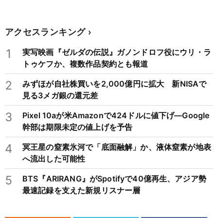
アクセスランキング
1
実写映画『ゼルダの伝説』ガノンドロフ役にウリ・ラ
トゥケフか、複数作品契約とも報道
2
みずほが自社株買いを2,000億円に拡大 新NISAで
見る3メガ銀の還元差
3
Pixel 10aが米Amazonで424ドルに値下げ―Google
幹部は期限未定の値上げを予告
4
冥王星の窒素氷河で「底面融解」か、液体窒素が地表
へ流出した可能性
5
BTS『ARIRANG』がSpotifyで40億再生、アジア勢
最速記録を支えた新規リスナー層