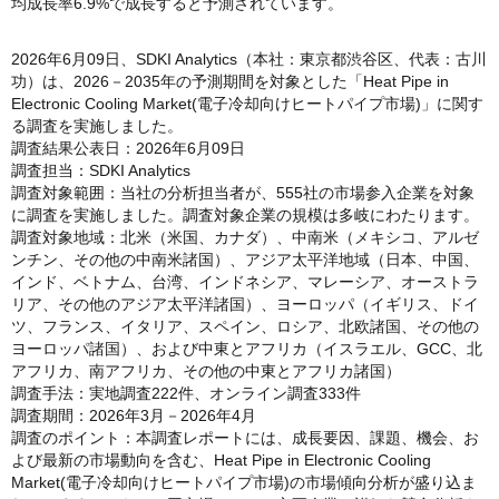
均成長率6.9%で成長すると予測されています。
2026年6月09日、SDKI Analytics（本社：東京都渋谷区、代表：古川
功）は、2026－2035年の予測期間を対象とした「Heat Pipe in
Electronic Cooling Market(電子冷却向けヒートパイプ市場)」に関す
る調査を実施しました。
調査結果公表日：2026年6月09日
調査担当：SDKI Analytics
調査対象範囲：当社の分析担当者が、555社の市場参入企業を対象
に調査を実施しました。調査対象企業の規模は多岐にわたります。
調査対象地域：北米（米国、カナダ）、中南米（メキシコ、アルゼ
ンチン、その他の中南米諸国）、アジア太平洋地域（日本、中国、
インド、ベトナム、台湾、インドネシア、マレーシア、オーストラ
リア、その他のアジア太平洋諸国）、ヨーロッパ（イギリス、ドイ
ツ、フランス、イタリア、スペイン、ロシア、北欧諸国、その他の
ヨーロッパ諸国）、および中東とアフリカ（イスラエル、GCC、北
アフリカ、南アフリカ、その他の中東とアフリカ諸国）
調査手法：実地調査222件、オンライン調査333件
調査期間：2026年3月－2026年4月
調査のポイント：本調査レポートには、成長要因、課題、機会、お
よび最新の市場動向を含む、Heat Pipe in Electronic Cooling
Market(電子冷却向けヒートパイプ市場)の市場傾向分析が盛り込ま