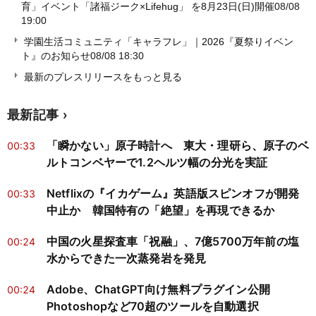
育」イベント「諸福ジーク×Lifehug」 を8月23日(日)開催
08/08
19:00
学園生活コミュニティ「キャラフレ」｜2026『夏祭りイベン
ト』のお知らせ
08/08 18:30
最新のプレスリリースをもっと見る
最新記事
「瞬かない」原子時計へ 東大・理研ら、原子のベ
00:33
ルトコンベヤーで1.2ヘルツ幅の分光を実証
Netflixの『イカゲーム』英語版スピンオフが開発
00:33
中止か 韓国特有の「絶望」を再現できるか
中国の火星探査車「祝融」、7億5700万年前の塩
00:24
水からできた一次蒸発岩を発見
Adobe、ChatGPT向け無料プラグイン公開
00:24
Photoshopなど70超のツールを自動選択