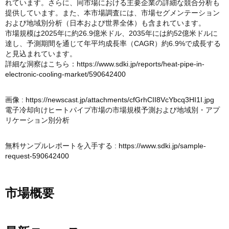
れています。さらに、同市場における主要企業の詳細な競合分析も
提供しています。また、本市場調査には、市場セグメンテーション
および地域別分析（日本および世界全体）も含まれています。
市場規模は2025年に約26.9億米ドル、2035年には約52億米ドルに
達し、予測期間を通じて年平均成長率（CAGR）約6.9%で成長する
と見込まれています。
詳細な洞察はこちら：
https://www.sdki.jp/reports/heat-pipe-in-
electronic-cooling-market/590642400
画像 :
https://newscast.jp/attachments/cfGrhCII8VcYbcq3HI1I.jpg
電子冷却向けヒートパイプ市場の市場規模予測および地域別・アプ
リケーション別分析
無料サンプルレポートを入手する :
https://www.sdki.jp/sample-
request-590642400
市場概要