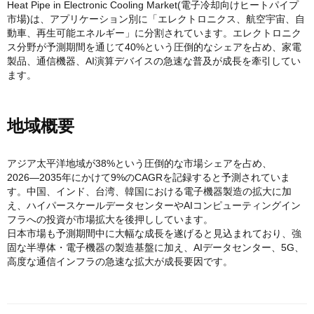
Heat Pipe in Electronic Cooling Market(電子冷却向けヒートパイプ
市場)は、アプリケーション別に「エレクトロニクス、航空宇宙、自
動車、再生可能エネルギー」に分割されています。エレクトロニク
ス分野が予測期間を通じて40%という圧倒的なシェアを占め、家電
製品、通信機器、AI演算デバイスの急速な普及が成長を牽引してい
ます。
地域概要
アジア太平洋地域が38%という圧倒的な市場シェアを占め、
2026―2035年にかけて9%のCAGRを記録すると予測されていま
す。中国、インド、台湾、韓国における電子機器製造の拡大に加
え、ハイパースケールデータセンターやAIコンピューティングイン
フラへの投資が市場拡大を後押ししています。
日本市場も予測期間中に大幅な成長を遂げると見込まれており、強
固な半導体・電子機器の製造基盤に加え、AIデータセンター、5G、
高度な通信インフラの急速な拡大が成長要因です。