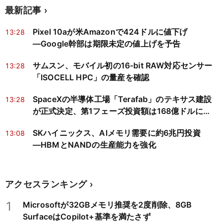
最新記事
Pixel 10aが米Amazonで424ドルに値下げ
13:28
―Google幹部は期限未定の値上げを予告
サムスン、モバイル初の16-bit RAW対応センサー
13:28
「ISOCELL HPC」の量産を確認
SpaceXの半導体工場「Terafab」のテキサス建設
13:28
が正式決定、第1フェーズ投資額は168億ドルに縮
小
SKハイニックス、AIメモリ需要に約6兆円投資
13:08
―HBMとNANDの生産能力を強化
アクセスランキング
1
Microsoftが32GBメモリ推奨を2度削除、8GB
SurfaceはCopilot+基準を満たさず