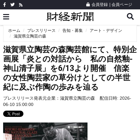
会員登録
|
会員ページ
ホーム
プレスリリース
告知・募集
アート・デザイン
滋賀県立陶芸の森
滋賀県立陶芸の森陶芸館にて、特別企
画展「炎との対話から 私の自然釉-
神山清子展」を6/13より開催 信楽
の女性陶芸家の草分けとしての半世
紀に及ぶ作陶の歩みを辿る
プレスリリース発表元企業：
滋賀県立陶芸の森
配信日時: 2026-
06-10 15:00:00