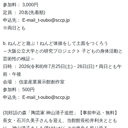
参加料： 3,000円
定員 ： 20名(先着順)
申込先：
E-mail_t-oubo@sccp.jp
※両日とも
b. ねんどと遊ぶ！ねんど体操をして土面をつくろう
～大阪公立大学との研究プロジェクト 子どもの身体活動と
芸術性の検証～
日時 ： 2026(令和8)年7月25日(土)・26日(日)＊両日とも午
前・午後
会場 ： 信楽産業展示館創作室
参加料： 500円
申込先：
E-mail_t-oubo@sccp.jp
(3)対話の森「陶芸家 神山清子追想」【事前申込・無料】
長女・石川久美子さんを迎え、当館館長松井利夫ととも