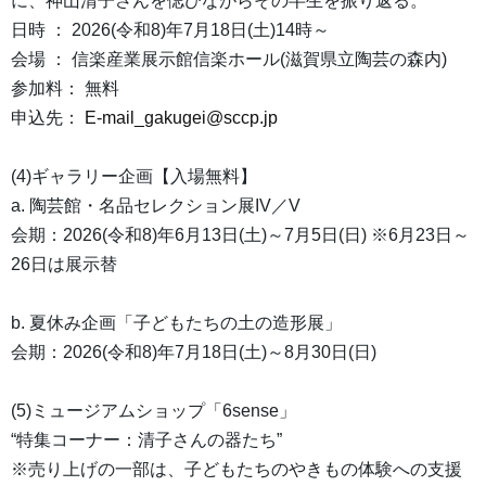
に、神山清子さんを偲びながらその半生を振り返る。
日時 ： 2026(令和8)年7月18日(土)14時～
会場 ： 信楽産業展示館信楽ホール(滋賀県立陶芸の森内)
参加料： 無料
申込先：
E-mail_gakugei@sccp.jp
(4)ギャラリー企画【入場無料】
a. 陶芸館・名品セレクション展IV／V
会期：2026(令和8)年6月13日(土)～7月5日(日) ※6月23日～
26日は展示替
b. 夏休み企画「子どもたちの土の造形展」
会期：2026(令和8)年7月18日(土)～8月30日(日)
(5)ミュージアムショップ「6sense」
“特集コーナー：清子さんの器たち”
※売り上げの一部は、子どもたちのやきもの体験への支援