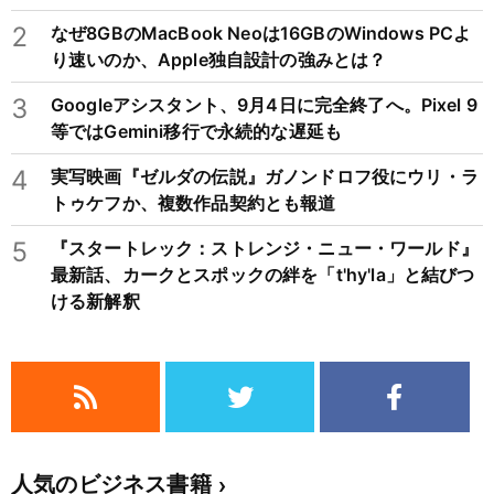
2
なぜ8GBのMacBook Neoは16GBのWindows PCよ
り速いのか、Apple独自設計の強みとは？
3
Googleアシスタント、9月4日に完全終了へ。Pixel 9
等ではGemini移行で永続的な遅延も
4
実写映画『ゼルダの伝説』ガノンドロフ役にウリ・ラ
トゥケフか、複数作品契約とも報道
5
『スタートレック：ストレンジ・ニュー・ワールド』
最新話、カークとスポックの絆を「t'hy'la」と結びつ
ける新解釈
人気のビジネス書籍