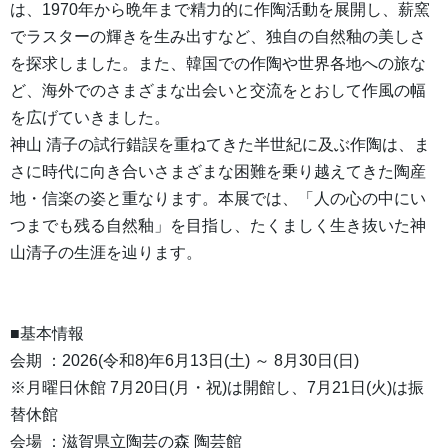
は、1970年から晩年まで精力的に作陶活動を展開し、薪窯
でラスターの輝きを生み出すなど、独自の自然釉の美しさ
を探求しました。また、韓国での作陶や世界各地への旅な
ど、海外でのさまざまな出会いと交流をとおして作風の幅
を広げていきました。
神山 清子の試行錯誤を重ねてきた半世紀に及ぶ作陶は、ま
さに時代に向き合いさまざまな困難を乗り越えてきた陶産
地・信楽の姿と重なります。本展では、「人の心の中にい
つまでも残る自然釉」を目指し、たくましく生き抜いた神
山清子の生涯を辿ります。
■基本情報
会期 ：2026(令和8)年6月13日(土) ～ 8月30日(日)
※月曜日休館 7月20日(月・祝)は開館し、7月21日(火)は振
替休館
会場 ：滋賀県立陶芸の森 陶芸館