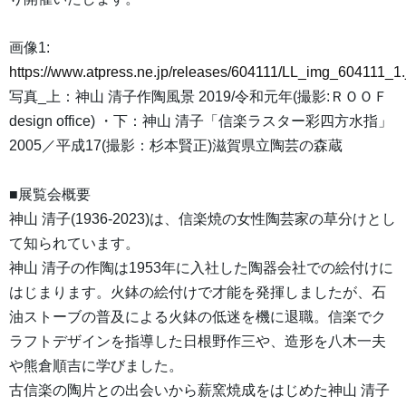
画像1:
https://www.atpress.ne.jp/releases/604111/LL_img_604111_1.
写真_上：神山 清子作陶風景 2019/令和元年(撮影:ＲＯＯＦ
design office) ・下：神山 清子「信楽ラスター彩四方水指」
2005／平成17(撮影：杉本賢正)滋賀県立陶芸の森蔵
■展覧会概要
神山 清子(1936-2023)は、信楽焼の女性陶芸家の草分けとし
て知られています。
神山 清子の作陶は1953年に入社した陶器会社での絵付けに
はじまります。火鉢の絵付けで才能を発揮しましたが、石
油ストーブの普及による火鉢の低迷を機に退職。信楽でク
ラフトデザインを指導した日根野作三や、造形を八木一夫
や熊倉順吉に学びました。
古信楽の陶片との出会いから薪窯焼成をはじめた神山 清子