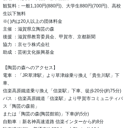
観覧料：一般1,100円(880円)、大学生880円(700円)、高校
生以下無料
※( )内は20人以上の団体料金
主催 ：滋賀県立陶芸の森
後援 ：滋賀県教育委員会、甲賀市、京都新聞
協力 ：京セラ株式会社
助成 ：芸術文化振興基金
【陶芸の森へのアクセス】
電車 ：「JR草津駅」より草津線乗り換え「貴生川駅」下
車、
信楽高原鐵道乗り換え「信楽駅」下車、徒歩20分(約75分)
バス ：信楽高原鐵道「信楽駅」より甲賀市コミュニティバ
ス「陶芸の森前」
または「陶芸の森(陶芸館前)」下車(約5分)
自動車 ：新名神高速道路 信楽インターから約8分