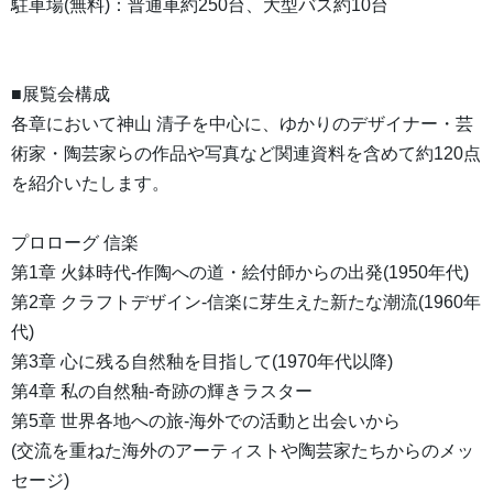
駐車場(無料)：普通車約250台、大型バス約10台
■展覧会構成
各章において神山 清子を中心に、ゆかりのデザイナー・芸
術家・陶芸家らの作品や写真など関連資料を含めて約120点
を紹介いたします。
プロローグ 信楽
第1章 火鉢時代-作陶への道・絵付師からの出発(1950年代)
第2章 クラフトデザイン-信楽に芽生えた新たな潮流(1960年
代)
第3章 心に残る自然釉を目指して(1970年代以降)
第4章 私の自然釉-奇跡の輝きラスター
第5章 世界各地への旅-海外での活動と出会いから
(交流を重ねた海外のアーティストや陶芸家たちからのメッ
セージ)