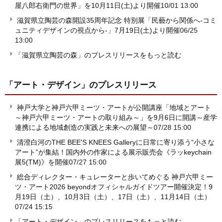
屋八郎右衛門の世界」を10月11日(土)より開催
10/01 13:00
滋賀県立陶芸の森開設35周年記念 特別展「民藝から関係へ-コミ
ュニティデザインの視点から-」7月19日(土)より開催
06/25
13:00
「滋賀県立陶芸の森」のプレスリリースをもっと読む
「アート・デザイン」
のプレスリリース
神戸大学と神戸六甲ミーツ・アートが公開講座「地域とアート
～神戸六甲ミーツ・アートの取り組み～」を9月6日に開講～産学
連携による地域創造の実践と未来への展望～
07/28 15:00
清澄白河のTHE BEE'S KNEES Galleryに日常に寄り添う“小さな
アート”が集結！国内外の作家による展示販売会《ラッkeychain
展5(TM)》を開催
07/27 15:00
総合ディレクター・キュレーターと歩いてめぐる 神戸六甲ミー
ツ・アート2026 beyondオフィシャルガイドツアー開催決定！9
月19日（土）、10月3日（土）、17日（土）、11月14日（土）
07/24 15:15
「アート・デザイン」のプレスリリースをもっと読む