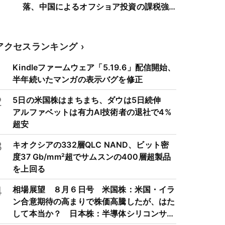
落、中国によるオフショア投資の課税強
化を警戒
アクセスランキング
1
Kindleファームウェア「5.19.6」配信開始、
半年続いたマンガの表示バグを修正
2
5日の米国株はまちまち、ダウは5日続伸
アルファベットは有力AI技術者の退社で4%
超安
3
キオクシアの332層QLC NAND、ビット密
度37 Gb/mm²超でサムスンの400層超製品
を上回る
4
相場展望 ８月６日号 米国株：米国・イラ
ン合意期待の高まりで株価高騰したが、はた
して本当か？ 日本株：半導体シリコンサイ