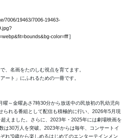
image/7006/19463/7006-19463-
.jpg?
webp&fit=bounds&bg-color=fff
]
とで、名画をたのしむ視点を育てます。
「アート」にふれるための一冊です。
月曜～金曜あさ7時30分から放送中の民放初の乳幼児向
せられる番組として配信も積極的に行い、2026年5月現
を超えました。さらに、2023年・2025年には劇場映画を
員数は30万人を突破。2023年からは毎年、コンサートイ
ぞれ“0歳から楽しめるはじめてのエンターテインメン