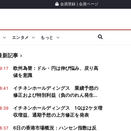
会員登録
|
会員ページ
エンタメ
もっと
最新記事
欧州為替：ドル・円は伸び悩み、戻り高
9:17
値を意識
イチネンホールディングス 業績予想の
8:41
修正および特別利益（負ののれん発生
益）の計上
イチネンホールディングス 1Qは2ケタ増
8:39
収増益、通期予想の上方修正を発表
6日の香港市場概況：ハンセン指数は反
8:37