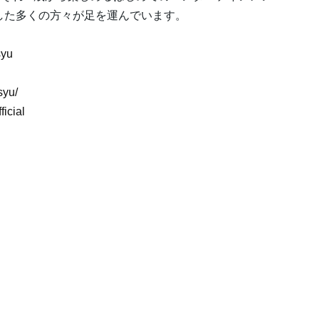
した多くの方々が足を運んでいます。
syu
syu/
icial