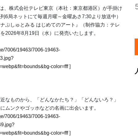
区）は、株式会社テレビ東京（本社：東京都港区）が手掛け
6局ネットにて毎週月曜～金曜あさ7:30より放送中）
ナぷしゅとみる はじめてのアート』（制作協力：テレ
2026年8月19日（水）に発売いたします。
。
image/7006/19463/7006-19463-
3.jpg?
webp&fit=bounds&bg-color=fff
]
身近なものから、「どんなかたち？」「どんないろ？」
ょにムンクやゴッホなどの名画に出会います。
image/7006/19463/7006-19463-
9.jpg?
webp&fit=bounds&bg-color=fff
]