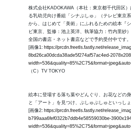
株式会社KADOKAWA（本社：東京都千代田
る乳幼児向け番組「シナぷしゅ」（テレビ東京系列
から、はじめて「美術」にふれるための絵本『シ
ビ東京、監修：池上英洋、執筆協力：竹内里紗）を
全国の書店・ネット書店などで予約受付中です
[画像1:
https://prcdn.freetls.fastly.net/release_
8bd26ca00dcda38ade5f274af57ac4ed-2078x208
width=536&quality=85%2C75&format=jpeg&auto=
（C）TV TOKYO
絵本に登場する落ち葉やどんぐり、お花などの
と「アート」を見つけ、ぷしゅぷしゅといっし
[画像2:
https://prcdn.freetls.fastly.net/release_
b799aaa6fef0322b7ddb4e58559030be-3900x194
width=536&quality=85%2C75&format=jpeg&auto=