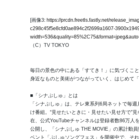
[画像3:
https://prcdn.freetls.fastly.net/release_
c298c45f5e8cfd0ae894c2f2699a1607-3900x1949
width=536&quality=85%2C75&format=jpeg&auto=
（C）TV TOKYO
毎日の景色の中にある「すてき！」に気づくこ
身近なものと美術がつながっていく、はじめて
■「シナぷしゅ」とは
「シナぷしゅ」は、テレ東系列6局ネットで毎週
け番組。“見せたいときに・見せたい見せ方で”見
在、公式YouTubeチャンネルは登録者数86万人
公開し、「シナぷしゅ THE MOVIE」の累計動
ベント「ぷしゅソングフェス」を開催中で、それ