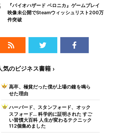
クルは3～4年周期で好・不況を繰り返すた
5
『バイオハザード ベロニカ』ゲームプレイ
め注意
映像未公開でSteamウィッシュリスト200万
件突破
人気のビジネス書籍
高卒、極貧だった僕が上場の鐘を鳴ら
せた理由
ハーバード、スタンフォード、オック
スフォード… 科学的に証明された すご
い習慣大百科 人生が変わるテクニック
112個集めました