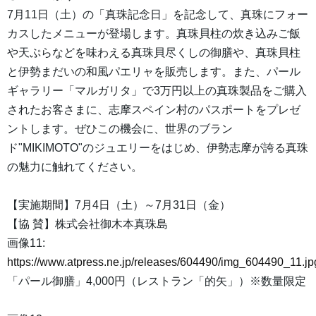
7月11日（土）の「真珠記念日」を記念して、真珠にフォー
カスしたメニューが登場します。真珠貝柱の炊き込みご飯
や天ぷらなどを味わえる真珠貝尽くしの御膳や、真珠貝柱
と伊勢まだいの和風パエリャを販売します。また、パール
ギャラリー「マルガリタ」で3万円以上の真珠製品をご購入
されたお客さまに、志摩スペイン村のパスポートをプレゼ
ントします。ぜひこの機会に、世界のブラン
ド"MIKIMOTO"のジュエリーをはじめ、伊勢志摩が誇る真珠
の魅力に触れてください。
【実施期間】7月4日（土）～7月31日（金）
【協 賛】株式会社御木本真珠島
画像11:
https://www.atpress.ne.jp/releases/604490/img_604490_11.jp
「パール御膳」4,000円（レストラン「的矢」）※数量限定