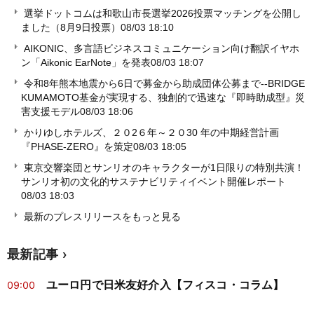
選挙ドットコムは和歌山市長選挙2026投票マッチングを公開し
ました（8月9日投票）
08/03 18:10
AIKONIC、多言語ビジネスコミュニケーション向け翻訳イヤホ
ン「Aikonic EarNote」を発表
08/03 18:07
令和8年熊本地震から6日で募金から助成団体公募まで--BRIDGE
KUMAMOTO基金が実現する、独創的で迅速な『即時助成型』災
害支援モデル
08/03 18:06
かりゆしホテルズ、２０2６年～２０30 年の中期経営計画
『PHASE‐ZERO』を策定
08/03 18:05
東京交響楽団とサンリオのキャラクターが1日限りの特別共演！
サンリオ初の文化的サステナビリティイベント開催レポート
08/03 18:03
最新のプレスリリースをもっと見る
最新記事
ユーロ円で日米友好介入【フィスコ・コラム】
09:00