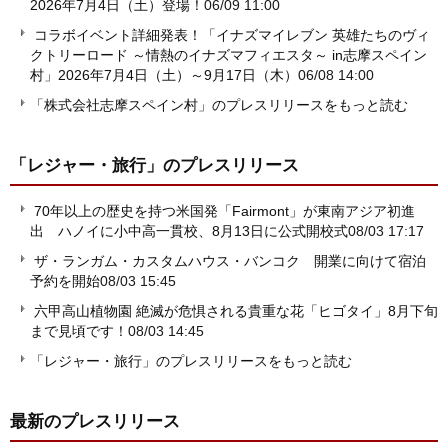
2026年7月4日（土）登場！
06/09 11:00
コラボイベント詳細発表！「イナズマイレブン 英雄たちのヴィ
クトリーロード ～情熱のイナズマフィエスタ～ in志摩スペイン
村」2026年7月4日（土）～9月17日（木）
06/08 14:00
「株式会社志摩スペイン村」のプレスリリースをもっと読む
「レジャー・旅行」
のプレスリリース
70年以上の歴史を持つ米国発「Fairmont」が東南アジア初進
出 ハノイに小中高一貫校、8月13日に公式開校式
08/03 17:17
ザ・ランガム・カスタムハウス・バンコク 開業に向けて宿泊
予約を開始
08/03 15:45
六甲高山植物園 絶滅が危惧される貴重な花「ヒゴタイ」8月下旬
まで見頃です！
08/03 14:45
「レジャー・旅行」のプレスリリースをもっと読む
最新のプレスリリース