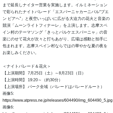
まで延長しナイター営業を実施します。イルミネーション
で彩られたナイトパレード「エスパーニャカーニバル“ブエ
ン ビアヘ”」と夜空いっぱいに広がる大迫力の花火と音楽の
競演「ムーンライトフィナーレ」を上演します。志摩スペ
イン村のテーマソング「きっとパルケエスパーニャ」の音
楽にのせて花火が次々と打ちあがり、広場は感動と拍手に
包まれます。志摩スペイン村ならではの華やかな夏の夜を
お楽しみください。
＜ナイトパレード＆花火＞
【上演期間】 7月25日（土）～8月23日（日）
【上演時間】 19:20～（約30分）
【上演場所】 パーク全域（パレードはパレードルート）
画像5:
https://www.atpress.ne.jp/releases/604490/img_604490_5.jpg
画像6: