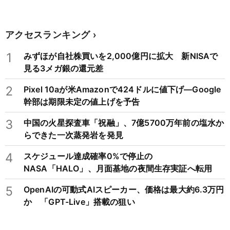
アクセスランキング
1
みずほが自社株買いを2,000億円に拡大 新NISAで
見る3メガ銀の還元差
2
Pixel 10aが米Amazonで424ドルに値下げ―Google
幹部は期限未定の値上げを予告
3
中国の火星探査車「祝融」、7億5700万年前の塩水か
らできた一次蒸発岩を発見
4
スケジュール達成確率0%で停止の
NASA「HALO」、月面基地の夜間生存実証へ転用
5
OpenAIの可動式AIスピーカー、価格は最大約6.3万円
か 「GPT-Live」搭載の狙い