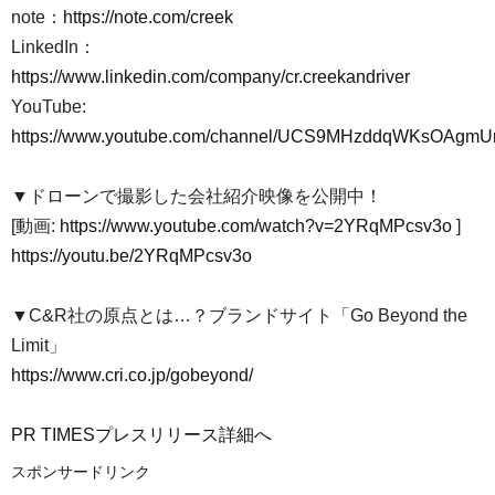
note：
https://note.com/creek
LinkedIn：
https://www.linkedin.com/company/cr.creekandriver
YouTube:
https://www.youtube.com/channel/UCS9MHzddqWKsOAgmU
▼ドローンで撮影した会社紹介映像を公開中！
[動画:
https://www.youtube.com/watch?v=2YRqMPcsv3o
]
https://youtu.be/2YRqMPcsv3o
▼C&R社の原点とは…？ブランドサイト「Go Beyond the
Limit」
https://www.cri.co.jp/gobeyond/
PR TIMESプレスリリース詳細へ
スポンサードリンク