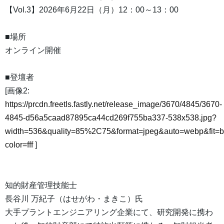
【Vol.3】2026年6月22日（月）12：00～13：00
■場所
オンライン開催
■登壇者
[画像2:
https://prcdn.freetls.fastly.net/release_image/3670/4845/3670-
4845-d56a5caad87895ca44cd269f755ba337-538x538.jpg?
width=536&quality=85%2C75&format=jpeg&auto=webp&fit=
color=fff
]
知的財産管理技能士
長谷川 万紀子（はせがわ・まきこ）氏
大手プラントエンジニアリング企業にて、研究開発に携わ