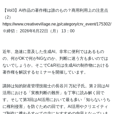
【Vol3】AI作品の著作権は誰のもの？商用利用上の注意点
（2）
https://www.creativevillage.ne.jp/category/crv_event/175302/
※締切： 2026年6月22日（月） 13：00
近年、急速に普及した生成AI。非常に便利ではあるもの
の、何がOKで何がNGなのか、判断に迷う方も多いのでは
ないでしょうか。そこでC&R社は生成AIの制作物における
著作権を解説するセミナーを開催しています。
講師は知的財産管理技能士の長谷川 万紀子氏。第２回はAI
活用における「実務判断の難所」を丁寧に読み解く回で
す。そして第3回はAI活用において最も多い「知らないうち
に権利侵害」を防ぐための回です。AI活用やクリエイティ
ブ制作に携わるすべての方におすすめの内容となっていま