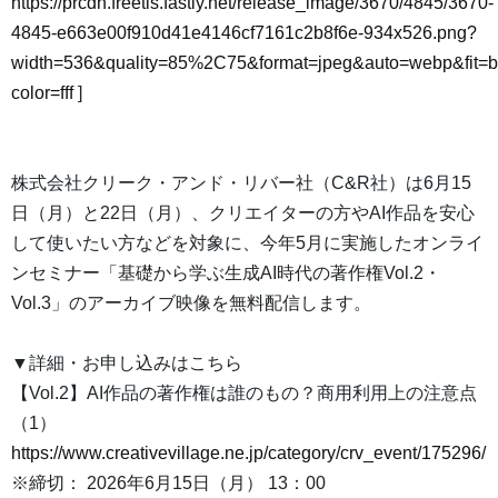
https://prcdn.freetls.fastly.net/release_image/3670/4845/3670-
4845-e663e00f910d41e4146cf7161c2b8f6e-934x526.png?
width=536&quality=85%2C75&format=jpeg&auto=webp&fit=
color=fff
]
株式会社クリーク・アンド・リバー社（C&R社）は6月15
日（月）と22日（月）、クリエイターの方やAI作品を安心
して使いたい方などを対象に、今年5月に実施したオンライ
ンセミナー「基礎から学ぶ生成AI時代の著作権Vol.2・
Vol.3」のアーカイブ映像を無料配信します。
▼詳細・お申し込みはこちら
【Vol.2】AI作品の著作権は誰のもの？商用利用上の注意点
（1）
https://www.creativevillage.ne.jp/category/crv_event/175296/
※締切： 2026年6月15日（月） 13：00