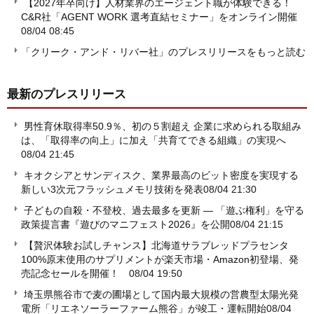
【2027年卒向け】人材業界のエージェント職が体験できる！
C&R社「AGENT WORK 選考直結セミナー」をオンライン開催
08/04 08:45
「クリーク・アンド・リバー社」のプレスリリースをもっと読む
最新のプレスリリース
男性育休取得率50.9％、初の５割超え 企業に求められる取組み
は、「取得率の向上」に加え「共育てできる組織」の実現へ
08/04 21:45
キオクシアとサンディスク、業界最高のビット密度を実現する
新しい3次元フラッシュメモリ技術を発表
08/04 21:30
子どもの自殺・不登校、過去最多を更新 ― 「遊ぶ権利」を守る
政策提言書『遊びのマニフェスト2026』を公開
08/04 21:15
【贅沢体験お試しチャンス】北海道サラブレッドプラセンタ
100%原末使用のサプリメントが楽天市場・Amazon初登場、発
売記念セールを開催！
08/04 19:50
埼玉県熊谷市で麦の圃場として国内最大規模の営農型太陽光発
電所「リエネソーラーファーム熊谷」が竣工・運転開始
08/04