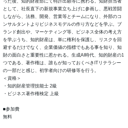
った後、知的財産部にて特許出願等に携わる。知財担当者
として、社長直下の新規事業立ち上げに参画し、悪戦苦闘
しながら、法務、開発、営業等とチームになり、外部のコ
ンサルタントよりビジネスモデルの作り方などを学ぶ。ブ
ランド創出や、マーケティング等、ビジネス全体の考え方
を学ぶうち、知的財産は、単に権利を保護し、リスクを回
避するだけでなく、企業価値の指標でもある事を知り、知
財の面白さと重要性に惹かれる。生成AI時代、知的財産の1
つである、著作権は、誰もが知っておくべきITリテラシー
の一部だと感じ、初学者向けの研修等を行う。
＜資格＞
・知的財産管理技能士 2級
・ビジネス著作権検定 上級
■参加費
無料