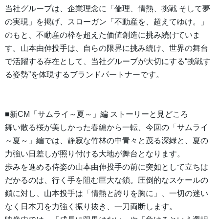
当社グループは、企業理念に「倫理、情熱、挑戦 そして夢
の実現」を掲げ、スローガン「不動産を、超えてゆけ。」
のもと、不動産の枠を超えた価値創造に挑み続けていま
す。山本由伸投手は、自らの限界に挑み続け、世界の舞台
で活躍する存在として、当社グループが大切にする“挑戦す
る姿勢”を体現するブランドパートナーです。
■新CM「サムライ～夏～」編 ストーリーと見どころ
舞い散る桜が美しかった春編から一転、今回の「サムライ
～夏～」編では、静寂な竹林の中青々と茂る深緑と、夏の
力強い日差しが照り付ける大地が舞台となります。
歩みを進める侍姿の山本由伸投手の前に突如として立ちは
だかるのは、行く手を阻む巨大な鎖。圧倒的なスケールの
鎖に対し、山本投手は「情熱と誇りを胸に」、一切の迷い
なく日本刀を力強く振り抜き、一刀両断します。