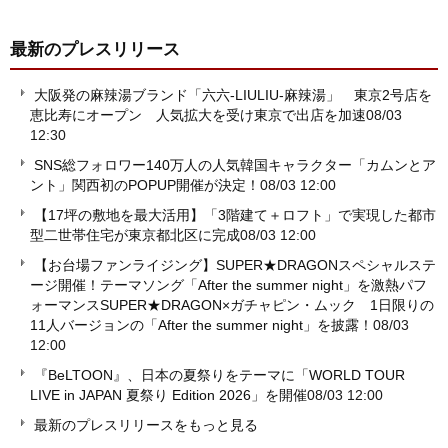
最新のプレスリリース
大阪発の麻辣湯ブランド「六六-LIULIU-麻辣湯」 東京2号店を
恵比寿にオープン 人気拡大を受け東京で出店を加速
08/03
12:30
SNS総フォロワー140万人の人気韓国キャラクター「カムンとア
ント」関西初のPOPUP開催が決定！
08/03 12:00
【17坪の敷地を最大活用】「3階建て＋ロフト」で実現した都市
型二世帯住宅が東京都北区に完成
08/03 12:00
【お台場ファンライジング】SUPER★DRAGONスペシャルステ
ージ開催！テーマソング「After the summer night」を激熱パフ
ォーマンスSUPER★DRAGON×ガチャピン・ムック 1日限りの
11人バージョンの「After the summer night」を披露！
08/03
12:00
『BeLTOON』、日本の夏祭りをテーマに「WORLD TOUR
LIVE in JAPAN 夏祭り Edition 2026」を開催
08/03 12:00
最新のプレスリリースをもっと見る