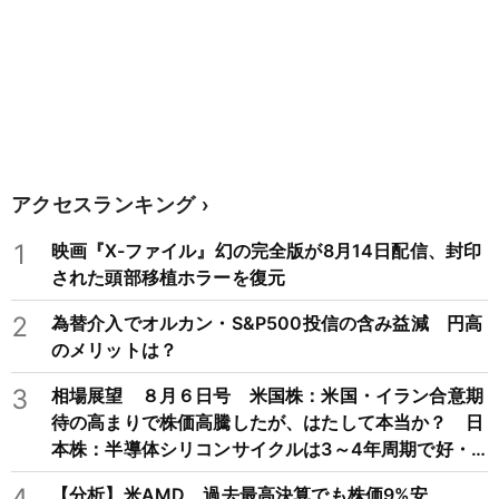
アクセスランキング
1
映画『X-ファイル』幻の完全版が8月14日配信、封印
された頭部移植ホラーを復元
2
為替介入でオルカン・S&P500投信の含み益減 円高
のメリットは？
3
相場展望 ８月６日号 米国株：米国・イラン合意期
待の高まりで株価高騰したが、はたして本当か？ 日
本株：半導体シリコンサイクルは3～4年周期で好・
不況を繰り返すため注意
4
【分析】米AMD、過去最高決算でも株価9%安