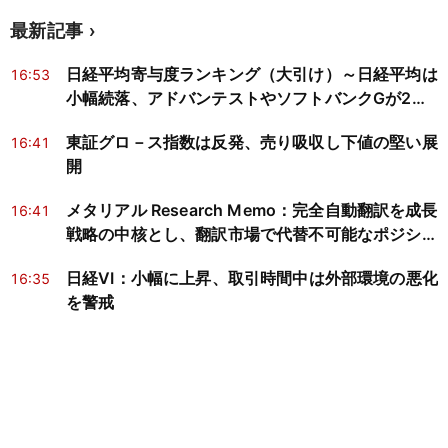
最新記事
日経平均寄与度ランキング（大引け）～日経平均は
16:53
小幅続落、アドバンテストやソフトバンクGが2銘
柄で約293円分押し下げ
東証グロ－ス指数は反発、売り吸収し下値の堅い展
16:41
開
メタリアル Research Memo：完全自動翻訳を成長
16:41
戦略の中核とし、翻訳市場で代替不可能なポジショ
ン確立を目指す
日経VI：小幅に上昇、取引時間中は外部環境の悪化
16:35
を警戒