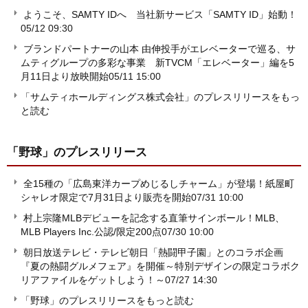
ようこそ、SAMTY IDへ 当社新サービス「SAMTY ID」始動！
05/12 09:30
ブランドパートナーの山本 由伸投手がエレベーターで巡る、サ
ムティグループの多彩な事業 新TVCM「エレベーター」編を5
月11日より放映開始
05/11 15:00
「サムティホールディングス株式会社」のプレスリリースをもっ
と読む
「野球」
のプレスリリース
全15種の「広島東洋カープめじるしチャーム」が登場！紙屋町
シャレオ限定で7月31日より販売を開始
07/31 10:00
村上宗隆MLBデビューを記念する直筆サインボール！MLB、
MLB Players Inc.公認/限定200点
07/30 10:00
朝日放送テレビ・テレビ朝日「熱闘甲子園」とのコラボ企画
『夏の熱闘グルメフェア』を開催～特別デザインの限定コラボク
リアファイルをゲットしよう！～
07/27 14:30
「野球」のプレスリリースをもっと読む