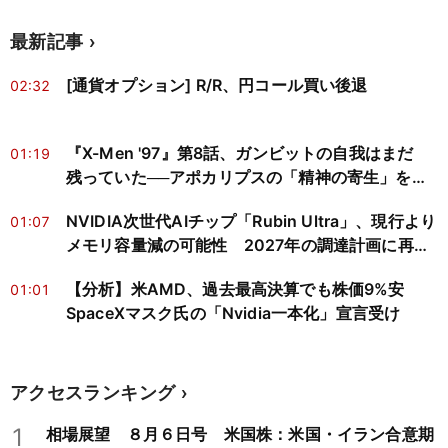
最新記事
[通貨オプション] R/R、円コール買い後退
02:32
『X-Men '97』第8話、ガンビットの自我はまだ
01:19
残っていた──アポカリプスの「精神の寄生」を神
経科学と心の哲学で読み解く
NVIDIA次世代AIチップ「Rubin Ultra」、現行より
01:07
メモリ容量減の可能性 2027年の調達計画に再検
討迫る
【分析】米AMD、過去最高決算でも株価9%安
01:01
SpaceXマスク氏の「Nvidia一本化」宣言受け
アクセスランキング
1
相場展望 ８月６日号 米国株：米国・イラン合意期