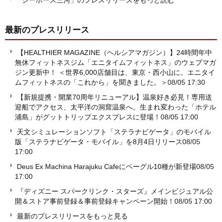
「シーホース三河」のプレスリリースをもっと読む
最新のプレスリリース
【HEALTHIER MAGAZINE（ヘルシアマガジン）】24時間年中
無休フィットネスジム「エニタイムフィットネス」のウェブマガ
ジン更新中！ ＜世界6,000店舗目は、東京・西小山に。エニタイ
ムフィットネスの「これから」を聞きました。＞
08/05 17:30
【新規提携・開業70周年リニューアル】温泉好き必見！専用送
迎船でアクセス、太平洋の洞窟温泉へ。生まれ変わった「ホテル
浦島」がグットトリップエクスプレスに登場！
08/05 17:00
天文シミュレーションソフト「ステラナビゲータ」のモバイル
版「ステラナビゲータ・モバイル」を8月4日リリース
08/05
17:00
Deus Ex Machina Harajuku Cafeにベーグル10種が新登場
08/05
17:00
『ディズニー スパークリンク・スターズ』メインビジュアル公
開＆ストア事前登録＆事前登録キャンペーン開始！
08/05 17:00
最新のプレスリリースをもっと見る