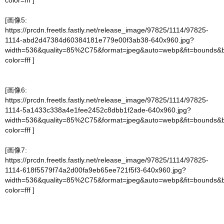
color=fff
]
[画像5:
https://prcdn.freetls.fastly.net/release_image/97825/1114/97825-
1114-abd2d47384d60384181e779e00f3ab38-640x960.jpg?
width=536&quality=85%2C75&format=jpeg&auto=webp&fit=bounds&
color=fff
]
[画像6:
https://prcdn.freetls.fastly.net/release_image/97825/1114/97825-
1114-5a1433c338a4e1fee2452c8dbb1f2ade-640x960.jpg?
width=536&quality=85%2C75&format=jpeg&auto=webp&fit=bounds&
color=fff
]
[画像7:
https://prcdn.freetls.fastly.net/release_image/97825/1114/97825-
1114-618f5579f74a2d00fa9eb65ee721f5f3-640x960.jpg?
width=536&quality=85%2C75&format=jpeg&auto=webp&fit=bounds&
color=fff
]