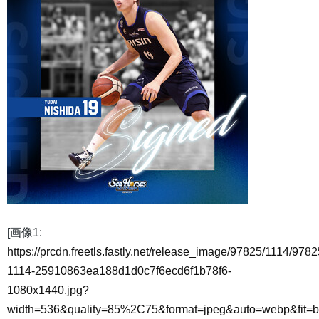
[画像1:
https://prcdn.freetls.fastly.net/release_image/97825/1114/9782
1114-25910863ea188d1d0c7f6ecd6f1b78f6-
1080x1440.jpg?
width=536&quality=85%2C75&format=jpeg&auto=webp&fit=