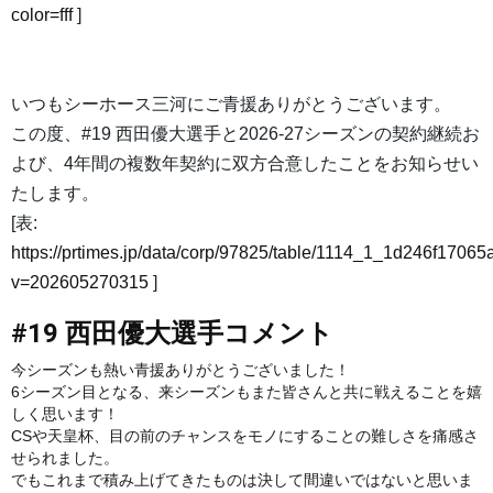
color=fff
]
いつもシーホース三河にご青援ありがとうございます。
この度、#19 西田優大選手と2026-27シーズンの契約継続お
よび、4年間の複数年契約に双方合意したことをお知らせい
たします。
[表:
https://prtimes.jp/data/corp/97825/table/1114_1_1d246f17
v=202605270315
]
#19 西田優大選手コメント
今シーズンも熱い青援ありがとうございました！
6シーズン目となる、来シーズンもまた皆さんと共に戦えることを嬉
しく思います！
CSや天皇杯、目の前のチャンスをモノにすることの難しさを痛感さ
せられました。
でもこれまで積み上げてきたものは決して間違いではないと思いま