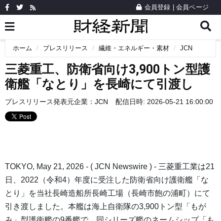
会員登録
|
会員ページ
ホーム
プレスリリース
繊維・エネルギー・素材
JCN
三菱重工、防衛省向け3,900トン型護
衛艦「なとり」を長崎にて引渡し
プレスリリース発表元企業：
JCN
配信日時: 2026-05-21 16:00:00
TOKYO, May 21, 2026 - ( JCN Newswire ) - 三菱重工業は21
日、2022（令和4）年度に受注した防衛省向け護衛艦「な
とり」を当社長崎造船所長崎工場（長崎市飽の浦町）にて
引き渡しました。本艦は海上自衛隊の3,900トン型「もが
み」型護衛艦の9番艦で、同シリーズ艦のネームシップ「も