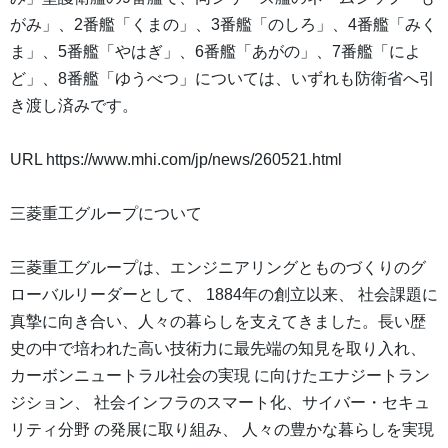
がみ」、2番艦「くまの」、3番艦「のしろ」、4番艦「みく
ま」、5番艦「やはぎ」、6番艦「あがの」、7番艦「によ
ど」、8番艦「ゆうべつ」については、いずれも防衛省へ引
き渡し済みです。
URL https://www.mhi.com/jp/news/260521.html
三菱重工グループについて
三菱重工グループは、エンジニアリングとものづくりのグ
ローバルリーダーとして、 1884年の創立以来、 社会課題に
真摯に向き合い、人々の暮らしを支えてきました。長い歴
史の中で培われた高い技術力に最先端の知見を取り入れ、
カーボンニュートラル社会の実現 に向けたエナジートラン
ジション、 社会インフラのスマート化、サイバー・セキュ
リティ分野 の発展に取り組み、 人々の豊かな暮らしを実現