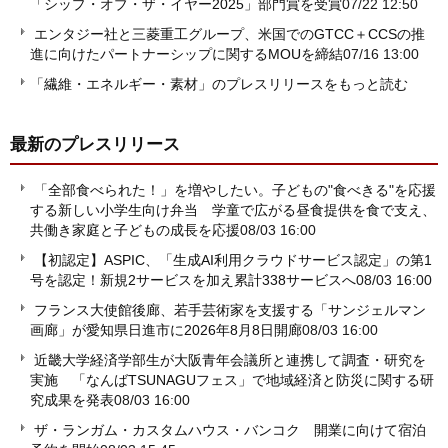
「シップ・オブ・ザ・イヤー2025」部門賞を受賞
07/22 12:50
エンタジー社と三菱重工グループ、米国でのGTCC＋CCSの推
進に向けたパートナーシップに関するMOUを締結
07/16 13:00
「繊維・エネルギー・素材」のプレスリリースをもっと読む
最新のプレスリリース
「全部食べられた！」を増やしたい。子どもの"食べきる"を応援
する新しい小学生向け弁当 学童で広がる昼食提供を食で支え、
共働き家庭と子どもの成長を応援
08/03 16:00
【初認定】ASPIC、「生成AI利用クラウドサービス認定」の第1
号を認定！新規2サービスを加え累計338サービスへ
08/03 16:00
フランス大使館後廊、若手芸術家を支援する「サンジェルマン
画廊」が愛知県日進市に2026年8月8日開廊
08/03 16:00
近畿大学経済学部生が大阪青年会議所と連携して調査・研究を
実施 「なんばTSUNAGUフェス」で地域経済と防災に関する研
究成果を発表
08/03 16:00
ザ・ランガム・カスタムハウス・バンコク 開業に向けて宿泊