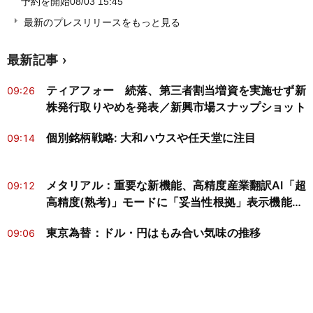
予約を開始
08/03 15:45
最新のプレスリリースをもっと見る
最新記事
ティアフォー 続落、第三者割当増資を実施せず新
09:26
株発行取りやめを発表／新興市場スナップショット
個別銘柄戦略: 大和ハウスや任天堂に注目
09:14
メタリアル：重要な新機能、高精度産業翻訳AI「超
09:12
高精度(熟考)」モードに「妥当性根拠」表示機能を
追加
東京為替：ドル・円はもみ合い気味の推移
09:06