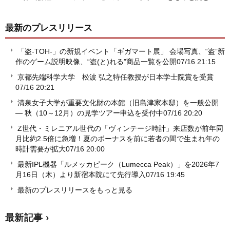
最新のプレスリリース
「盗-TOH-」の新規イベント「ギガマート展」 会場写真、“盗”新
作のゲーム説明映像、“盗(と)れる”商品一覧を公開
07/16 21:15
京都先端科学大学 松波 弘之特任教授が日本学士院賞を受賞
07/16 20:21
清泉女子大学が重要文化財の本館（旧島津家本邸）を一般公開
― 秋（10～12月）の見学ツアー申込を受付中
07/16 20:20
Z世代・ミレニアル世代の「ヴィンテージ時計」来店数が前年同
月比約2.5倍に急増！夏のボーナスを前に若者の間で生まれ年の
時計需要が拡大
07/16 20:00
最新IPL機器「ルメッカピーク（Lumecca Peak）」を2026年7
月16日（木）より新宿本院にて先行導入
07/16 19:45
最新のプレスリリースをもっと見る
最新記事