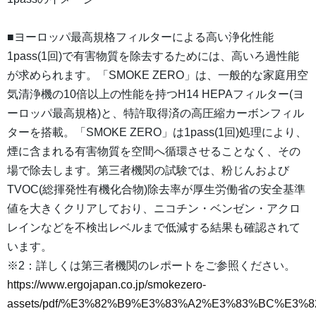
■ヨーロッパ最高規格フィルターによる高い浄化性能
1pass(1回)で有害物質を除去するためには、高いろ過性能
が求められます。「SMOKE ZERO」は、一般的な家庭用空
気清浄機の10倍以上の性能を持つH14 HEPAフィルター(ヨ
ーロッパ最高規格)と、特許取得済の高圧縮カーボンフィル
ターを搭載。「SMOKE ZERO」は1pass(1回)処理により、
煙に含まれる有害物質を空間へ循環させることなく、その
場で除去します。第三者機関の試験では、粉じんおよび
TVOC(総揮発性有機化合物)除去率が厚生労働省の安全基準
値を大きくクリアしており、ニコチン・ベンゼン・アクロ
レインなどを不検出レベルまで低減する結果も確認されて
います。
※2：詳しくは第三者機関のレポートをご参照ください。
https://www.ergojapan.co.jp/smokezero-
assets/pdf/%E3%82%B9%E3%83%A2%E3%83%BC%