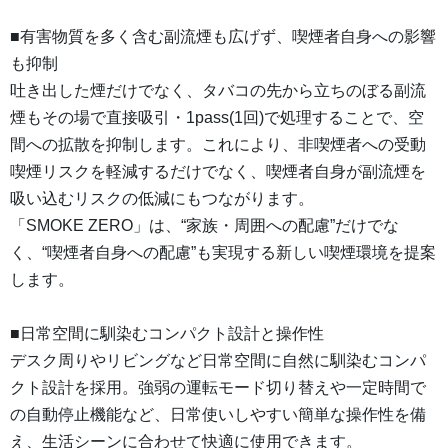
■有害物質を多く含む副流煙も広げず、喫煙者自身への影響
も抑制
吐き出した煙だけでなく、タバコの先から立ちのぼる副流
煙もその場で直接吸引・1pass(1回)で処理することで、空
間への拡散を抑制します。これにより、非喫煙者への受動
喫煙リスクを軽減するだけでなく、喫煙者自身が副流煙を
吸い込むリスクの低減にもつながります。
「SMOKE ZERO」は、“家族・周囲への配慮”だけでな
く、“喫煙者自身への配慮”も実現する新しい喫煙環境を提案
します。
■日常空間に馴染むコンパクト設計と操作性
デスク周りやリビングなど日常空間に自然に馴染むコンパ
クト設計を採用。強弱の運転モード切り替えや一定時間で
の自動停止機能など、日常使いしやすい簡単な操作性を備
え、生活シーンに合わせて快適に使用できます。