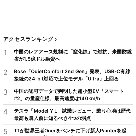
アクセスランキング
1
中国のレアアース規制に「窒化鉄」で対抗、米国防総
省が1.5億ドル融資へ
2
Bose「QuietComfort 2nd Gen」発表、USB-C有線
接続の24-bit対応で上位モデル「Ultra」上回る
3
中国の認可データで判明した超小型EV「スマート
#2」の量産仕様、最高速度は140km/h
4
テスラ「Model Y L」試乗レビュー、乗り心地は歴代
最高も購入前に知るべき4つの弱点
5
T1が世界王者Onerをベンチに下げ新人Painterを起