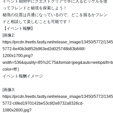
イベント期間中にクエストクリアで手に入るピッケルを使
ってフレンドと秘境を探索しよう！
秘境の位置は共通になっているので、どこを掘るかフレン
ドと相談して楽しむことも可能です！
【イベント報酬】
[画像2:
https://prcdn.freetls.fastly.net/release_image/13450/5772/1345
5772-6e40b3d852b963ed2d025748b83b846f-
1200x1700.png?
width=536&quality=85%2C75&format=jpeg&auto=webp&fit=
color=fff
]
イベント報酬イメージ
[画像3:
https://prcdn.freetls.fastly.net/release_image/13450/5772/1345
5772-c6fed1970142be53c6f2e8732a8326cd-
1080x2600.jpg?