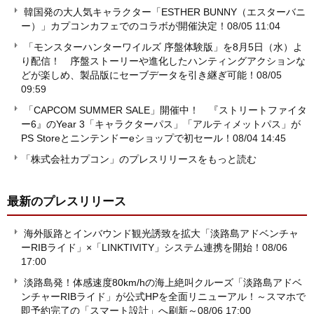
韓国発の大人気キャラクター「ESTHER BUNNY（エスターバニ
ー）」カプコンカフェでのコラボが開催決定！
08/05 11:04
「モンスターハンターワイルズ 序盤体験版」を8月5日（水）よ
り配信！ 序盤ストーリーや進化したハンティングアクションな
どが楽しめ、製品版にセーブデータを引き継ぎ可能！
08/05
09:59
「CAPCOM SUMMER SALE」開催中！ 『ストリートファイタ
ー6』のYear 3「キャラクターパス」「アルティメットパス」が
PS Storeとニンテンドーeショップで初セール！
08/04 14:45
「株式会社カプコン」のプレスリリースをもっと読む
最新のプレスリリース
海外販路とインバウンド観光誘致を拡大「淡路島アドベンチャ
ーRIBライド」×「LINKTIVITY」システム連携を開始！
08/06
17:00
淡路島発！体感速度80km/hの海上絶叫クルーズ「淡路島アドベ
ンチャーRIBライド」が公式HPを全面リニューアル！～スマホで
即予約完了の「スマート設計」へ刷新～
08/06 17:00