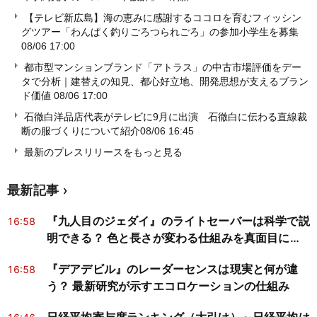
【テレビ新広島】海の恵みに感謝するココロを育むフィッシン
グツアー「わんぱく釣りごろつられごろ」の参加小学生を募集
08/06 17:00
都市型マンションブランド「アトラス」の中古市場評価をデー
タで分析｜建替えの知見、都心好立地、開発思想が支えるブラン
ド価値
08/06 17:00
石徹白洋品店代表がテレビに9月に出演 石徹白に伝わる直線裁
断の服づくりについて紹介
08/06 16:45
最新のプレスリリースをもっと見る
最新記事
『九人目のジェダイ』のライトセーバーは科学で説
16:58
明できる？ 色と長さが変わる仕組みを真面目に検
証
『デアデビル』のレーダーセンスは現実と何が違
16:58
う？ 最新研究が示すエコロケーションの仕組み