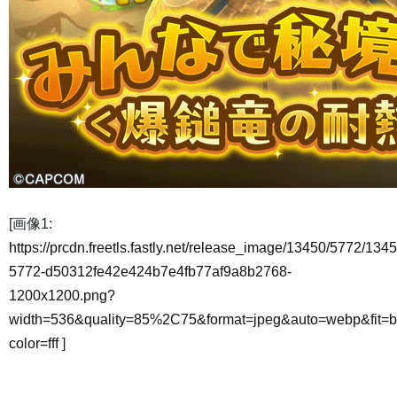
[画像1:
https://prcdn.freetls.fastly.net/release_image/13450/5772/1345
5772-d50312fe42e424b7e4fb77af9a8b2768-
1200x1200.png?
width=536&quality=85%2C75&format=jpeg&auto=webp&fit=
color=fff
]