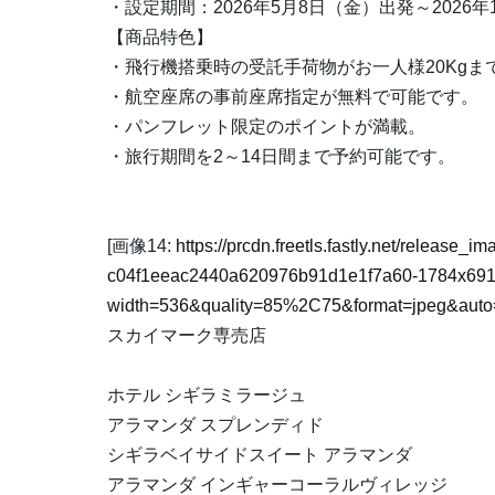
・設定期間：2026年5月8日（金）出発～2026年
【商品特色】
・飛行機搭乗時の受託手荷物がお一人様20Kgま
・航空座席の事前座席指定が無料で可能です。
・パンフレット限定のポイントが満載。
・旅行期間を2～14日間まで予約可能です。
[画像14:
https://prcdn.freetls.fastly.net/release
c04f1eeac2440a620976b91d1e1f7a60-1784x691
width=536&quality=85%2C75&format=jpeg&auto=
スカイマーク専売店
ホテル シギラミラージュ
アラマンダ スプレンディド
シギラベイサイドスイート アラマンダ
アラマンダ インギャーコーラルヴィレッジ