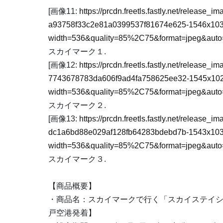
[画像11:
https://prcdn.freetls.fastly.net/release
a93758f33c2e81a0399537f81674e625-1546x103
width=536&quality=85%2C75&format=jpeg&auto=
スカイマーク１.
[画像12:
https://prcdn.freetls.fastly.net/release
7743678783da606f9ad4fa758625ee32-1545x10
width=536&quality=85%2C75&format=jpeg&auto=
スカイマーク２.
[画像13:
https://prcdn.freetls.fastly.net/release
dc1a6bd88e029af128fb64283bdebd7b-1543x103
width=536&quality=85%2C75&format=jpeg&auto=
スカイマーク３.
【商品概要】
・商品名：スカイマークで行く「スカイステイ
戸空港発着】