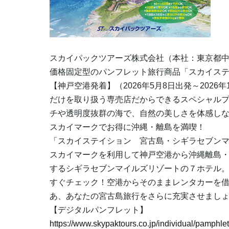
スカイパックツアーズ株式会社（本社：東京都
価格固定型のパンフレット旅行商品「スカイス
【神戸空港発着】（2026年5月8日出発～202
だけを取り扱う専売店だからできるスペシャル
チや透明度抜群の海で、自然の美しさを体感し
スカイマークでお得に沖縄・離島を満喫！
「スカイステイション 宮古島・シギラセブン
スカイマークを利用して神戸空港から沖縄離島
するシギラセブンマイルズリゾートの７ホテル
すぐチェック！空港からそのままレンタカーを借
あ、あなたの宮古島旅行をさらに充実させまし
【デジタルパンフレット】
https://www.skypaktours.co.jp/individual/pamphlet