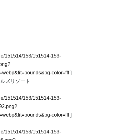
image/151514/153/151514-153-
.png?
webp&fit=bounds&bg-color=fff
]
イルズリゾート
image/151514/153/151514-153-
92.png?
webp&fit=bounds&bg-color=fff
]
image/151514/153/151514-153-