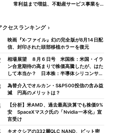
常利益まで増益、不動産サービス事業を
除き増益
アクセスランキング
1
映画『X-ファイル』幻の完全版が8月14日配
信、封印された頭部移植ホラーを復元
2
相場展望 ８月６日号 米国株：米国・イラ
ン合意期待の高まりで株価高騰したが、はた
して本当か？ 日本株：半導体シリコンサイ
クルは3～4年周期で好・不況を繰り返すた
3
為替介入でオルカン・S&P500投信の含み益
め注意
減 円高のメリットは？
4
【分析】米AMD、過去最高決算でも株価9%
安 SpaceXマスク氏の「Nvidia一本化」宣
言受け
5
キオクシアの332層QLC NAND、ビット密