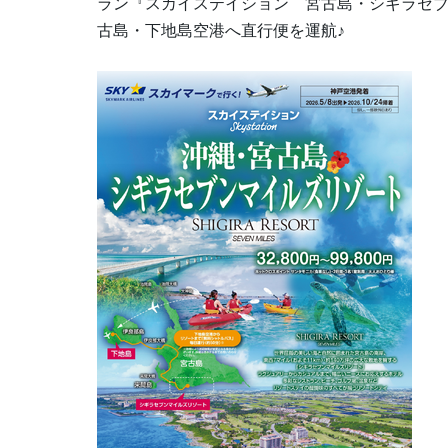
ラン『スカイステイション 宮古島・シギラセ
古島・下地島空港へ直行便を運航♪