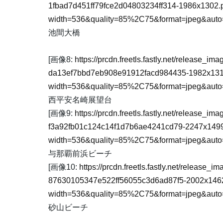
1fbad7d451ff79fce2d04803234ff314-1986x1302.
width=536&quality=85%2C75&format=jpeg&auto=
池間大橋
[画像8:
https://prcdn.freetls.fastly.net/release_
da13ef7bbd7eb908e91912facd984435-1982x131
width=536&quality=85%2C75&format=jpeg&auto=
西平安名崎展望台
[画像9:
https://prcdn.freetls.fastly.net/release_
f3a92fb01c124c14f1d7b6ae4241cd79-2247x149
width=536&quality=85%2C75&format=jpeg&auto=
与那覇前浜ビーチ
[画像10:
https://prcdn.freetls.fastly.net/release
87630105347e522ff56055c3d6ad87f5-2002x146
width=536&quality=85%2C75&format=jpeg&auto=
砂山ビーチ