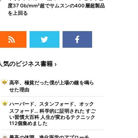
度37 Gb/mm²超でサムスンの400層超製品
を上回る
人気のビジネス書籍
高卒、極貧だった僕が上場の鐘を鳴ら
せた理由
ハーバード、スタンフォード、オック
スフォード… 科学的に証明された すご
い習慣大百科 人生が変わるテクニック
112個集めました
最高の体調 進化医学のアプローチ