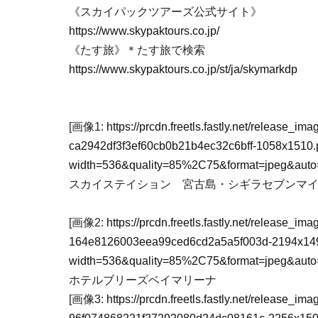
《スカイパックツアーズ公式サイト》
https://www.skypaktours.co.jp/
《たす旅》＊たす旅で検索
https://www.skypaktours.co.jp/st/ja/skymarkdp
[画像1:
https://prcdn.freetls.fastly.net/release_
ca2942df3f3ef60cb0b21b4ec32c6bff-1058x1510
width=536&quality=85%2C75&format=jpeg&auto=
スカイステイション 宮古島・シギラセブンマ
[画像2:
https://prcdn.freetls.fastly.net/release_
164e8126003eea99ced6cd2a5a5f003d-2194x14
width=536&quality=85%2C75&format=jpeg&auto=
ホテルブリーズベイマリーナ
[画像3:
https://prcdn.freetls.fastly.net/release_