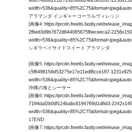
96f074868221f27292080d24dc08161c-2256x150
width=536&quality=85%2C75&format=jpeg&auto=
アラマンダ インギャーコーラルヴィレッジ
[画像4:
https://prcdn.freetls.fastly.net/release_
2f6ed3d9b7672d644065675fbeceeca2-2256x150
width=536&quality=85%2C75&format=jpeg&auto=
シギラベイサイドスイート アラマンダ
[画像5:
https://prcdn.freetls.fastly.net/release_
c5f6498158d53275e17e11edf8cce197-1231x925
width=536&quality=85%2C75&format=jpeg&auto=
沖縄の海とシーサー
[画像6:
https://prcdn.freetls.fastly.net/release_
7194daf2b0df124babc6194769d1d8d3-2242x149
width=536&quality=85%2C75&format=jpeg&auto=
17END
[画像7:
https://prcdn.freetls.fastly.net/release_