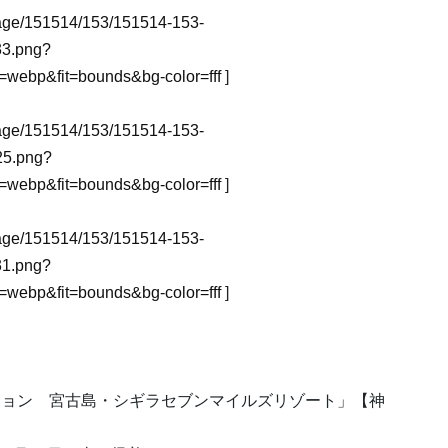
_image/151514/153/151514-153-
3.png?
webp&fit=bounds&bg-color=fff
]
_image/151514/153/151514-153-
25.png?
webp&fit=bounds&bg-color=fff
]
_image/151514/153/151514-153-
1.png?
webp&fit=bounds&bg-color=fff
]
ション 宮古島・シギラセブンマイルズリゾート」【神