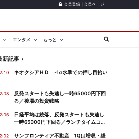
会員登録
|
会員ページ
エンタメ
もっと
最新記事
キオクシアＨＤ -1σ水準での押し目拾い
2:10
反発スタートも失速し一時65000円下回
2:08
る／後場の投資戦略
日経平均は続落、反発スタートも失速し
2:06
一時65000円下回る／ランチタイムコメ
ント
サンフロンティア不動産 1Qは増収・経
2:02