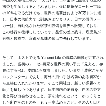
中国の大規模工場の一つだけで、日本全体に匹敵する量の
抹茶を生産しうるとされました。仮に抹茶がコーヒー市場
の10%を取るだけでも、世界の需要はおよそ30万トンに達
し、日本の供給力では到底およびません。日本の設備メー
カーは、自動化された碾茶の設備を世界へ販売しており、
この移行を後押ししています。品質の差は残り、鹿児島が
有機と規模で、京都が風味の頂点で先行しています。
そして、ホストである Yunomi Life の戦略の転換が共有され
ました。当初のテーゼ--農家を世界の買い手に「見える」存
在にする--は、皮肉にも成功しました。いまや「農家こそが
ロックスター」であり、海外の買い手は名前のある農家か
ら直接仕入れたがります。そこで同社は、新しい課題へと
軸足を移しつつあります。日本国内の消費を、自国の茶文
化と再び出会わせること。茶を淹れるという、ゆっくりと
した所作そのものを、もう一度広めること。その入り口と