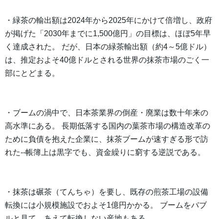
・緑茶の輸出額は2024年から2025年にかけて倍増し、政府
が掲げた「2030年までに1,500億円」の目標は、ほぼ5年早
く達成された。 だが、日本の緑茶輸出額（約4～5億ドル）
は、推定およそ40億ドルとされる世界の抹茶市場のごく一
部にとどまる。
・ブームの渦中で、日本茶業界の倒産・廃業は数十年来の
高水準にある。 長期低落する国内の葉茶市場の構造改革の
ために負債を抱えた企業に、抹茶ブームが速すぎる形で訪
れた--帳簿上は黒字でも、資金繰りに窮する逆説である。
・抹茶は碾茶（てんちゃ）を要し、既存の煎茶工場の設備
転換には小規模施設でおよそ1億円かかる。 ブームをバブ
ルと見て、あえて転換しない産地もある。