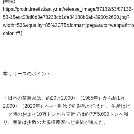
[画像:
https://prcdn.freetls.fastly.net/release_image/87132/53/87132-
53-15ecc08df0d3e78233cb1da34188b0ab-3900x2600.jpg?
width=536&quality=85%2C75&format=jpeg&auto=webp&fit=
color=fff
]
本リリースのポイント
・日本の茶農家は、約20万2,000戸（1985年）から約1万
2,000戸（2020年）へ--一世代で約94%が消えた。 生産はピ
ーク時のおよそ10万トンから直近では約7万5,000トンへ減
り、産業は少数の大規模農家へと集約が進んだ。