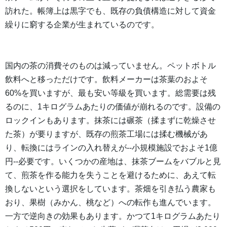
訪れた。帳簿上は黒字でも、既存の負債構造に対して資金
繰りに窮する企業が生まれているのです。
国内の茶の消費そのものは減っていません。ペットボトル
飲料へと移っただけです。飲料メーカーは茶葉のおよそ
60%を買いますが、最も安い等級を買います。総需要は残
るのに、1キログラムあたりの価値が崩れるのです。設備の
ロックインもあります。抹茶には碾茶（揉まずに乾燥させ
た茶）が要りますが、既存の煎茶工場には揉む機械があ
り、転換にはラインの入れ替えが--小規模施設でおよそ1億
円--必要です。いくつかの産地は、抹茶ブームをバブルと見
て、煎茶を作る能力を失うことを避けるために、あえて転
換しないという選択をしています。茶畑を引き払う農家も
おり、果樹（みかん、桃など）への転作も進んでいます。
一方で逆向きの効果もあります。かつて1キログラムあたり