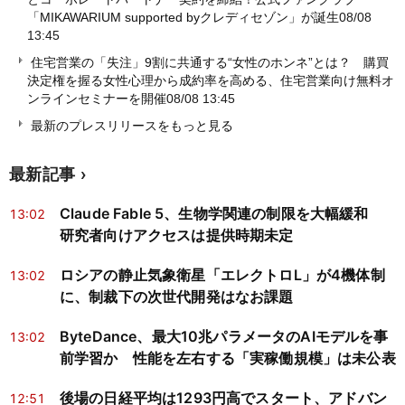
「MIKAWARIUM supported byクレディセゾン」が誕生
08/08
13:45
住宅営業の「失注」9割に共通する“女性のホンネ”とは？ 購買
決定権を握る女性心理から成約率を高める、住宅営業向け無料オ
ンラインセミナーを開催
08/08 13:45
最新のプレスリリースをもっと見る
最新記事
Claude Fable 5、生物学関連の制限を大幅緩和
13:02
研究者向けアクセスは提供時期未定
ロシアの静止気象衛星「エレクトロL」が4機体制
13:02
に、制裁下の次世代開発はなお課題
ByteDance、最大10兆パラメータのAIモデルを事
13:02
前学習か 性能を左右する「実稼働規模」は未公表
後場の日経平均は1293円高でスタート、アドバン
12:51