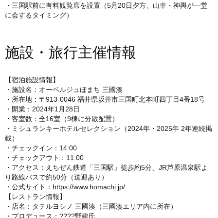
・三国駅前に有料観覧席を設置（5月20日夕方、山車・神輿が一堂
に会するタイミング）
施設・旅行主催情報
【宿泊施設情報】
・施設名：オーベルジュほまち 三國湊
・所在地：〒913-0046 福井県坂井市三国町北本町四丁目4番18号
・開業：2024年1月28日
・客室数：全16室（9棟に分散配置）
・ミシュランキーホテルセレクション（2024年・2025年 2年連続掲
載）
・チェックイン：14:00
・チェックアウト：11:00
・アクセス：えちぜん鉄道「三国駅」徒歩約5分、JR芦原温泉駅よ
り路線バスで約50分（送迎あり）
・公式サイト：
https://www.homachi.jp/
【レストラン情報】
・店名：タテルヨシノ 三國湊（三國湊エリア内に所在）
・プロデュース：????野建氏