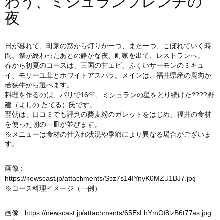
わう、ミシュランフレンチの
夜
日が暮れて、町家の窓から灯りが一つ、また一つ、こぼれていく時
間。祭が終わったあとの静かな夜。町家を出て、レストランへ。
春から初夏のコースは、三国の甘エビ、ふくいサーモンのミキュ
イ、モリーユ茸とホワイトアスパラ。メインは、福井県産の鹿肉か
若狭牛から選べます。
料理を作るのは、パリで16年、ミシュランの星をとり続けた????野
建（よしの たてる）氏です。
翌朝は、口コミでも評判の蕎麦粉のガレットをはじめ、福井の食材
を使った朝の一皿が並びます。
※メニューは食材の仕入れ状況や季節により異なる場合がございま
す。
画像 :
https://newscast.jp/attachments/Spz7s14IYnyK0MZU1BJ7.jpg
※コース料理イメージ（一例）
画像 :
https://newscast.jp/attachments/65EsLhYmOf8lzB6t77as.jpg