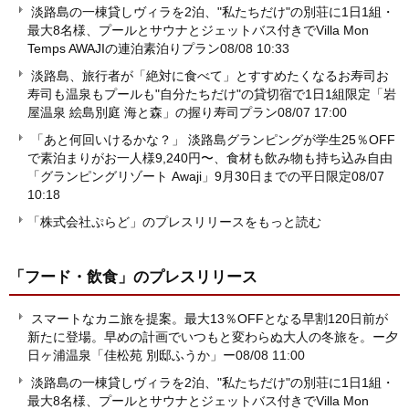
淡路島の一棟貸しヴィラを2泊、"私たちだけ"の別荘に1日1組・
最大8名様、プールとサウナとジェットバス付きでVilla Mon
Temps AWAJIの連泊素泊りプラン
08/08 10:33
淡路島、旅行者が「絶対に食べて」とすすめたくなるお寿司お
寿司も温泉もプールも"自分たちだけ"の貸切宿で1日1組限定「岩
屋温泉 絵島別庭 海と森」の握り寿司プラン
08/07 17:00
「あと何回いけるかな？」 淡路島グランピングが学生25％OFF
で素泊まりがお一人様9,240円〜、食材も飲み物も持ち込み自由
「グランピングリゾート Awaji」9月30日までの平日限定
08/07
10:18
「株式会社ぷらど」のプレスリリースをもっと読む
「フード・飲食」
のプレスリリース
スマートなカニ旅を提案。最大13％OFFとなる早割120日前が
新たに登場。早めの計画でいつもと変わらぬ大人の冬旅を。ー夕
日ヶ浦温泉「佳松苑 別邸ふうか」ー
08/08 11:00
淡路島の一棟貸しヴィラを2泊、"私たちだけ"の別荘に1日1組・
最大8名様、プールとサウナとジェットバス付きでVilla Mon