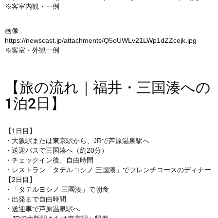
※客室内観・一例
画像 :
https://newscast.jp/attachments/Q5oUWLv21LWp1dZZcejk.jpg
※客室・外観一例
【旅の流れ｜福井・三国湊への
1泊2日】
【1日目】
・大阪駅または東京駅から、JRで芦原温泉駅へ
・送迎バスで三国湊へ（約20分）
・チェックイン後、自由時間
・レストラン「タテルヨシノ 三國湊」でフレンチコースのディナー
【2日目】
・「タテルヨシノ 三國湊」で朝食
・出発まで自由時間
・送迎車で芦原温泉駅へ