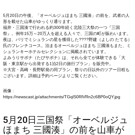
5月20日の午後、「オーベルジュほまち 三國湊」の前を、武者の人
形を載せた山車がゆっくり通ります。
福井・三国湊で行われる約300年続く北陸三大祭の一つ『三国
祭』。例年15万～20万人を超える人々で、三国の町が賑わいます。
夜は、パリでミシュランの星を獲得した????野建（よしの たてる）
氏のフレンチコース。泊まるオーベルジュほまち 三國湊もまた、ミ
シュランキーホテルセレクションに掲載されています。
よみうりサポナ（たびサポナ）は、それら全てが体験できる「大
阪・東京駅から出発する1泊2日の旅行プラン」を販売中。
※大宮・高崎・長野駅発の同プラン、祭りの日以外のツアー日程も
ございます。詳細は予約ページよりご覧ください。
画像 :
https://newscast.jp/attachments/TGqlS0RlVRn2c6BP0oQY.jpg
5月20日三国祭「オーベルジュ
ほまち 三國湊」の前を山車が