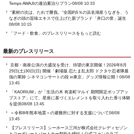
Temps AWAJIの連泊素泊りプラン
08/08 10:33
“素材の次は、たれで勝負。”全国約5％の浜名湖産うなぎを、う
なぎの頭の旨味エキスで仕上げた新ブランド「井口の誉」誕生
08/08 10:15
「フード・飲食」のプレスリリースをもっと読む
最新のプレスリリース
京都・南座公演の大盛況を受け、待望の東京開催！2026年8月
29日(土)30日(日) 開催「劇場版 忍たま乱太郎 ドクタケ忍者隊最
強の軍師 シネマコンサートの段 in東京」グッズ情報公開！
08/08
13:45
「KAORIUM」が「生活の木 有楽町マルイ 期間限定ポップアッ
プストア」にて、星座に基づくエレメントを取り入れた香り体験
を提供
08/08 13:45
＜令和8年熊本地震＞の避難所に対する支援について
08/08
13:45
【プレスリリース】シーホース三河が株式会社クレディセゾン
とコーポレートパートナー契約を締結！公式ファンクラブ