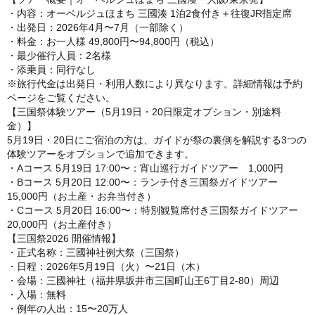
・内容：オーベルジュほまち 三國湊 1泊2食付き＋往復JR指定席
・出発日：2026年4月〜7月（一部除く）
・料金：お一人様 49,800円〜94,800円（税込）
・最少催行人員：2名様
・添乗員：同行なし
※旅行代金は出発日・利用人数により異なります。詳細情報は予約
ページをご覧ください。
【三国祭体験ツアー（5月19日・20日限定オプション・別途料
金）】
5月19日・20日にご宿泊の方は、ガイドが祭の裏側を解説する3つの
体験ツアーをオプションで追加できます。
・Aコース 5月19日 17:00〜：宵山巡行ガイドツアー 1,000円
・Bコース 5月20日 12:00〜：ランチ付き三国祭ガイドツアー
15,000円（お土産・お弁当付き）
・Cコース 5月20日 16:00〜：特別観覧席付き三国祭ガイドツアー
20,000円（お土産付き）
【三国祭2026 開催情報】
・正式名称：三國神社例大祭（三国祭）
・日程：2026年5月19日（火）〜21日（木）
・会場：三國神社（福井県坂井市三国町山王6丁目2-80）周辺
・入場：無料
・例年の人出：15〜20万人