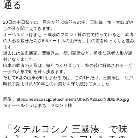
通る
20日の中日祭では、屋台が並ぶ街並みの中、三味線・笛・太鼓ばや
しの音が聞こえてきます。
オーベルジュほまち 三國湊のフロント棟の前で待っていると、武者
の人形を載せた高さ6.5メートルの山車が、目の前をゆっくりと進み
ます。
過去には柴田勝家、豊臣秀吉、徳川家康など、勇壮な武者人形が題
材となりました。
山車の武者の人形は、毎年つくり直して、祭の後に解体される一期
一会の人形で町を練り歩きます。
そして6基の山車が町をまわるのは、この1日だけ。三国湊は、江戸
時代中期より約300年このお祭りを守り続けてきました。
画像 :
https://newscast.jp/attachments/JIfeJ9X2dZcrY8BlBIKb.jpg
※オーベルジュほまち フロント棟
「タテルヨシノ 三國湊」で味