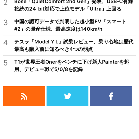
2
Bose「QuietComfort 2nd Gen」発表、USB-C有線
接続の24-bit対応で上位モデル「Ultra」上回る
3
中国の認可データで判明した超小型EV「スマート
#2」の量産仕様、最高速度は140km/h
4
テスラ「Model Y L」試乗レビュー、乗り心地は歴代
最高も購入前に知るべき4つの弱点
5
T1が世界王者Onerをベンチに下げ新人Painterを起
用、デビュー戦で5/0/8を記録