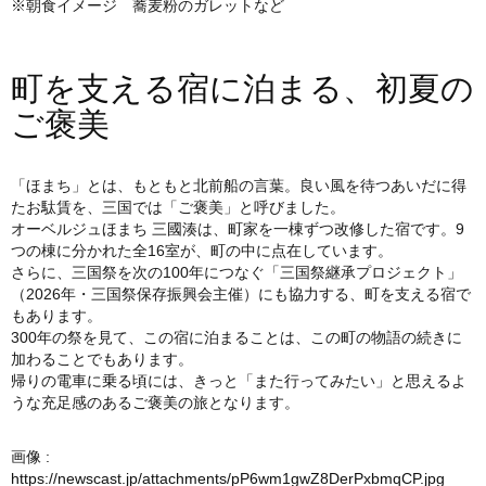
※朝食イメージ 蕎麦粉のガレットなど
町を支える宿に泊まる、初夏の
ご褒美
「ほまち」とは、もともと北前船の言葉。良い風を待つあいだに得
たお駄賃を、三国では「ご褒美」と呼びました。
オーベルジュほまち 三國湊は、町家を一棟ずつ改修した宿です。9
つの棟に分かれた全16室が、町の中に点在しています。
さらに、三国祭を次の100年につなぐ「三国祭継承プロジェクト」
（2026年・三国祭保存振興会主催）にも協力する、町を支える宿で
もあります。
300年の祭を見て、この宿に泊まることは、この町の物語の続きに
加わることでもあります。
帰りの電車に乗る頃には、きっと「また行ってみたい」と思えるよ
うな充足感のあるご褒美の旅となります。
画像 :
https://newscast.jp/attachments/pP6wm1gwZ8DerPxbmqCP.jpg