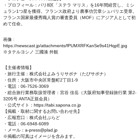
・プロフィール：パリ8区「ステラ マリス」を16年間経営し、ミシ
ュラン1つ星を獲得。フランス政府より農事功労章シュバリエ受章。
フランス国家最優秀職人賞の審査委員（MOF）にアジア人として初
めて任命。
画像 :
https://newscast.jp/attachments/fPUMXRFKanSe9s41HqpE.jpg
※タテルヨシノ 三國湊 外観
【主催者情報】
・旅行主催：株式会社よみうりサポナ（たびサポナ）
・住所：大阪市中央区常盤町2丁目1-9
・電話：06-7526-3069
・総合旅行業務取扱管理者：宮谷 佳岳（大阪府知事登録旅行業 第2-
3205号 ANTA正規会員）
・公式サイト：
https://tabi.sapona.co.jp
【掲載・取材に関するお問い合わせ先】
・広報窓口：株式会社ぷらど
・電話：06-6948-6089
・メール：
a-press@plad.jp
※掲載の写真はイメージを含みます。