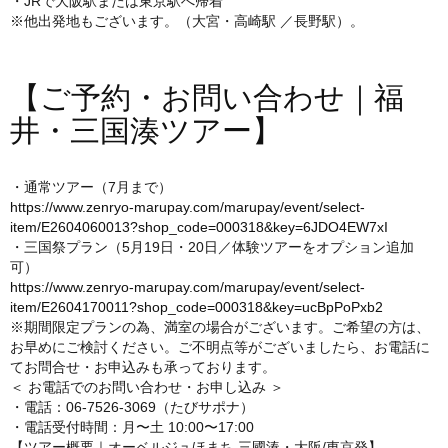
・JRで大阪駅または東京駅へ帰着
※他出発地もございます。（大宮・高崎駅 ／長野駅）。
【ご予約・お問い合わせ｜福
井・三国湊ツアー】
・通常ツアー（7月まで）
https://www.zenryo-marupay.com/marupay/event/select-
item/E2604060013?shop_code=000318&key=6JDO4EW7xI
・三国祭プラン（5月19日・20日／体験ツアーをオプション追加
可）
https://www.zenryo-marupay.com/marupay/event/select-
item/E2604170011?shop_code=000318&key=ucBpPoPxb2
※期間限定プランの為、満室の場合がございます。ご希望の方は、
お早めにご検討ください。ご不明点等がございましたら、お電話に
てお問合せ・お申込みも承っております。
＜ お電話でのお問い合わせ・お申し込み ＞
・電話：06-7526-3069（たびサポナ）
・電話受付時間：月〜土 10:00〜17:00
【ツアー概要｜オーベルジュほまち 三國湊・大阪/東京発】