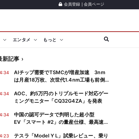
会員登録
|
会員ページ
エンタメ
もっと
最新記事
AIチップ需要でTSMCが増産加速 3nm
4:34
は月産18万枚、次世代1.4nm工場も前倒
し
AOC、約5万円のトリプルモード対応ゲー
4:34
ミングモニター「CQ32G4ZA」を発表
中国の認可データで判明した超小型
4:34
EV「スマート #2」の量産仕様、最高速度
は140km/h
テスラ「Model Y L」試乗レビュー、乗り
4:23