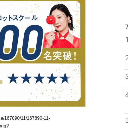
mage/167890/11/167890-11-
png?