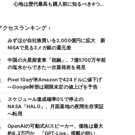
心地は歴代最高も購入前に知るべき4つの
弱点
アクセスランキング
1
みずほが自社株買いを2,000億円に拡大 新
NISAで見る3メガ銀の還元差
2
中国の火星探査車「祝融」、7億5700万年前
の塩水からできた一次蒸発岩を発見
3
Pixel 10aが米Amazonで424ドルに値下げ
―Google幹部は期限未定の値上げを予告
4
スケジュール達成確率0%で停止の
NASA「HALO」、月面基地の夜間生存実証
へ転用
5
OpenAIの可動式AIスピーカー、価格は最大
約6.3万円か 「GPT-Live」搭載の狙い