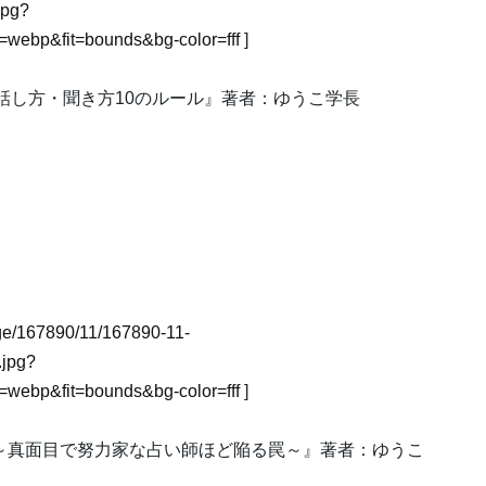
jpg?
webp&fit=bounds&bg-color=fff
]
話し方・聞き方10のルール』著者：ゆうこ学長
mage/167890/11/167890-11-
jpg?
webp&fit=bounds&bg-color=fff
]
:～真面目で努力家な占い師ほど陥る罠～』著者：ゆうこ