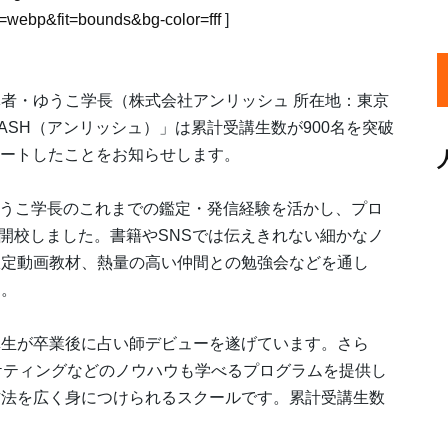
webp&fit=bounds&bg-color=fff
]
者・ゆうこ学長（株式会社アンリッシュ 所在地：東京
ASH（アンリッシュ）」は累計受講生数が900名を突破
スタートしたことをお知らせします。
・ゆうこ学長のこれまでの鑑定・発信経験を活かし、プロ
に開校しました。書籍やSNSでは伝えきれない細かなノ
限定動画教材、熱量の高い仲間との勉強会などを通し
す。
講生が卒業後に占い師デビューを遂げています。さら
ケティングなどのノウハウも学べるプログラムを提供し
方法を広く身につけられるスクールです。累計受講生数