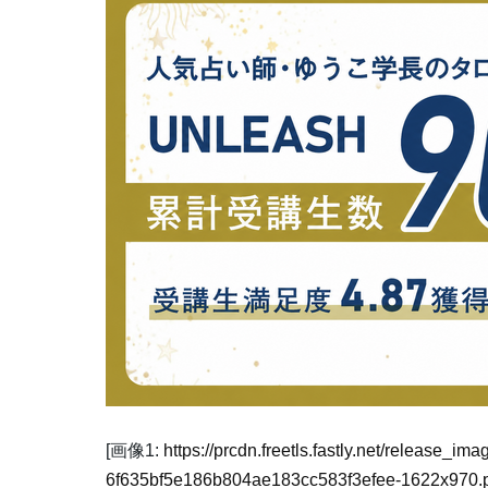
[画像1:
https://prcdn.freetls.fastly.net/release_i
6f635bf5e186b804ae183cc583f3efee-1622x970.