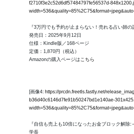
f2710f3e2c52d6df57484797fe56537d-848x1200.
width=536&quality=85%2C75&format=jpeg&auto=
『3万円でも予約が止まらない！売れる占い師の
発売日：2025年9月12日
仕様：Kindle版／168ページ
定価：1,870円（税込）
Amazonの購入ページは
こちら
[画像4:
https://prcdn.freetls.fastly.net/release_i
b36d40c6146d7fe91b50247bd1e140ae-301x425.
width=536&quality=85%2C75&format=jpeg&auto=
『自信も売上も10倍になったお金ブロック解除
学長