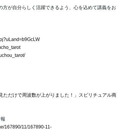
の方が自分らしく活躍できるよう、心を込めて講義をお
Rj0pj?uLand=b9GcLW
cho_tarot
uchou_tarot/
「見ただけで周波数が上がりました！」スピリチュアル商
情報
mage/167890/11/167890-11-