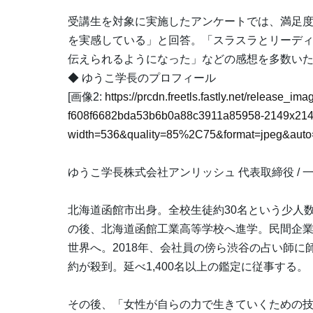
受講生を対象に実施したアンケートでは、満足度平
を実感している」と回答。「スラスラとリーデ
伝えられるようになった」などの感想を多数い
◆ ゆうこ学長のプロフィール
[画像2:
https://prcdn.freetls.fastly.net/release_i
f608f6682bda53b6b0a88c3911a85958-2149x214
width=536&quality=85%2C75&format=jpeg&auto=
ゆうこ学長株式会社アンリッシュ 代表取締役 /
北海道函館市出身。全校生徒約30名という少人
の後、北海道函館工業高等学校へ進学。民間企
世界へ。2018年、会社員の傍ら渋谷の占い師
約が殺到。延べ1,400名以上の鑑定に従事する。
その後、「女性が自らの力で生きていくための技