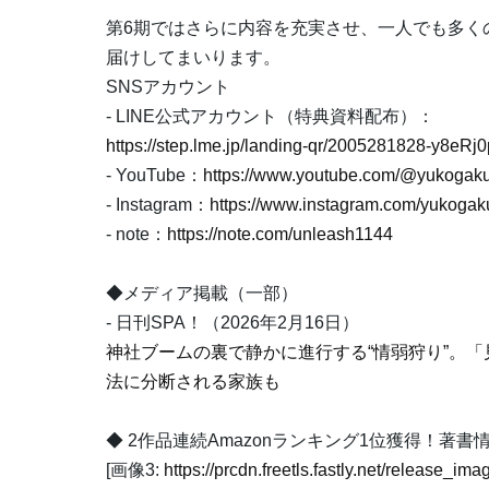
第6期ではさらに内容を充実させ、一人でも多く
届けしてまいります。
SNSアカウント
- LINE公式アカウント（特典資料配布）：
https://step.lme.jp/landing-qr/2005281828-y8e
- YouTube：
https://www.youtube.com/@yukogaku
- Instagram：
https://www.instagram.com/yukogak
- note：
https://note.com/unleash1144
◆メディア掲載（一部）
- 日刊SPA！（2026年2月16日）
神社ブームの裏で静かに進行する“情弱狩り”。
法に分断される家族も
◆ 2作品連続Amazonランキング1位獲得！著書
[画像3:
https://prcdn.freetls.fastly.net/release_i