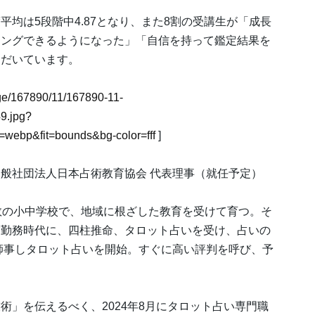
均は5段階中4.87となり、また8割の受講生が「成長
ィングできるようになった」「自信を持って鑑定結果を
ただいています。
mage/167890/11/167890-11-
9.jpg?
webp&fit=bounds&bg-color=fff
]
 一般社団法人日本占術教育協会 代表理事（就任予定）
数の小中学校で、地域に根ざした教育を受けて育つ。そ
業勤務時代に、四柱推命、タロット占いを受け、占いの
に師事しタロット占いを開始。すぐに高い評判を呼び、予
術」を伝えるべく、2024年8月にタロット占い専門職