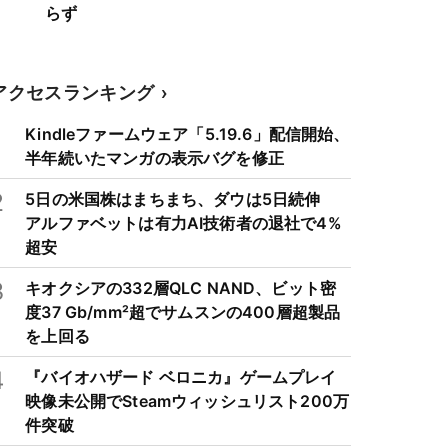
らず
アクセスランキング
1
Kindleファームウェア「5.19.6」配信開始、
半年続いたマンガの表示バグを修正
2
5日の米国株はまちまち、ダウは5日続伸
アルファベットは有力AI技術者の退社で4%
超安
3
キオクシアの332層QLC NAND、ビット密
度37 Gb/mm²超でサムスンの400層超製品
を上回る
4
『バイオハザード ベロニカ』ゲームプレイ
映像未公開でSteamウィッシュリスト200万
件突破