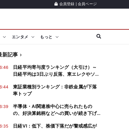
会員登録
|
会員ページ
エンタメ
もっと
最新記事
日経平均寄与度ランキング（大引け）～
6:46
日経平均は3日ぶり反落、東エレクやソフ
トバンクGが2銘柄で約535円分押し下げ
東証業種別ランキング：非鉄金属が下落
6:44
率トップ
半導体・AI関連株中心に売られたもの
6:39
の、好決算銘柄などへの買いが続き下げ
渋る【クロージング】
日経VI：低下、株価下落だが警戒感広が
6:35