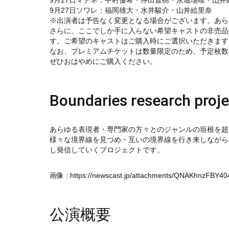
9月27日マチネ：中村優希・仲田直樹・永堀瑠唯・山井
9月27日ソワレ：福岡雄大・水井駿介・山井絵里奈
※出演者は予告なく変更となる場合がございます。あら
さらに、ここでしか手に入らない希望キャストの非売品
す。ご希望のキャストはご購入時にご選択いただきます
なお、プレミアムチケットは数量限定のため、予定枚
ぜひおはやめにご購入ください。
Boundaries research pro
あらゆる表現者・専門家の方々とのジャンルの垣根を超
様々な境界線を見つめ・互いの境界線を行き来しながら
し発信していくプロジェクトです。
画像 :
https://newscast.jp/attachments/QNAKhnzFBY4
公演概要