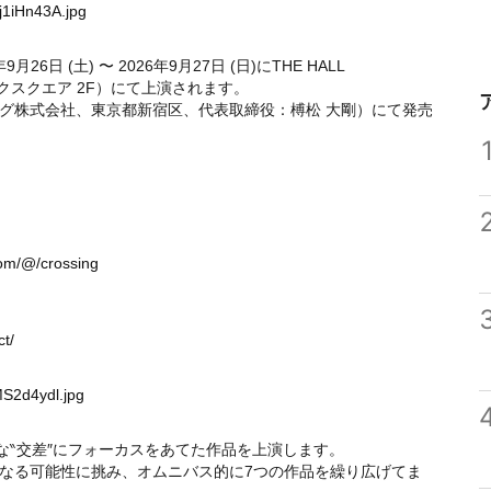
j1iHn43A.jpg
2026年9月26日 (土) 〜 2026年9月27日 (日)にTHE HALL
テックスクエア 2F）にて上演されます。
グ株式会社、東京都新宿区、代表取締役：榑松 大剛）にて発売
）
com/@/crossing
t/
MS2d4ydl.jpg
様々な‶交差″にフォーカスをあてた作品を上演します。
なる可能性に挑み、オムニバス的に7つの作品を繰り広げてま