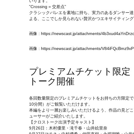
いります。
”Crossing = 交差点”
クラシックバレエを素地に持ち、実力のあるダンサー達
よる、ここでしか見られない贅沢かつエキサイティング
画像 :
https://newscast.jp/attachments/4b3xud4aYnDr
画像 :
https://newscast.jp/attachments/V84iFQcBmz9xP
プレミアムチケット限定
トーク開催
各回数量限定のプレミアムチケットをお持ちの方限定で
10分間）がご観覧いただけます。
本編をより一層お楽しみいただけるよう、作品の見どこ
ューサーがご紹介いたします。
【クロストーク出演予定キャスト】
9月26日：木村優里・滝千春・山井絵里奈