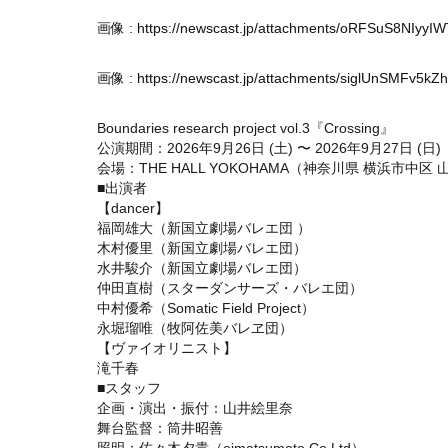
画像 :
https://newscast.jp/attachments/oRFSuS8NIyyI
画像 :
https://newscast.jp/attachments/siglUnSMFv5kZ
Boundaries research project vol.3『Crossing』
公演期間：2026年9月26日 (土) 〜 2026年9月27日 (日)
会場：THE HALL YOKOHAMA（神奈川県 横浜市中区 
■出演者
【dancer】
福岡雄大（新国立劇場バレエ団 ）
木村優里（新国立劇場バレエ団）
水井駿介（新国立劇場バレエ団）
仲田直樹（スターダンサーズ・バレエ団）
中村優希（Somatic Field Project）
永堀瑠唯（牧阿佐美バレヱ団）
【ヴァイオリニスト】
滝千春
■スタッフ
企画・演出・振付：山井絵里奈
舞台監督：筒井昭善