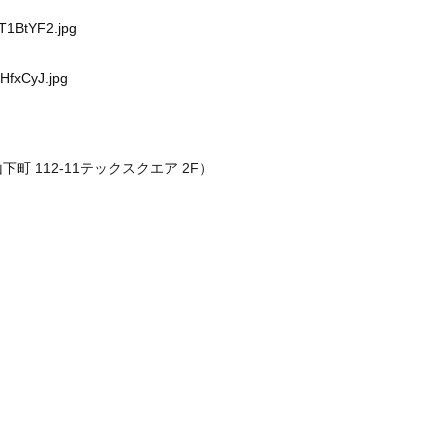
WT1BtYF2.jpg
hHfxCyJ.jpg
山下町 112-11テックスクエア 2F）