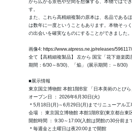
から広がる景色や空間を想像する、本物ではで
す。
また、これら高精細複製の原本は、名品である
は数年に一度ということもあります。本物そっ
の出会いを確実なものにすることができました
画像4:
https://www.atpress.ne.jp/releases/5961
全て【高精細複製品】 左から 国宝「花下遊楽図屏風
期間：6/30～8/30)、「焔」 (展示期間：～8/30)
■展示情報
東京国立博物館 本館1階B室 「日本美術のとびら
オープン日 ： 2026年6月30日(火)
＊5月18日(月)～6月29日(月)までリニューアル
会場 ： 東京国立博物館 本館1階B室(東京都台東区
開館時間 ： 9:30～17:00(入館は閉館の30分前ま
＊毎週金と土曜日は夜20:00まで開館