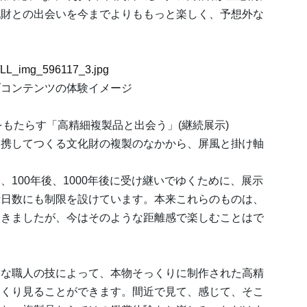
化財との出会いを今までよりももっと楽しく、予想外な
17/LL_img_596117_3.jpg
ブコンテンツの体験イメージ
もたらす「高精細複製品と出会う」(継続展示)
連携してつくる文化財の複製のなかから、屏風と掛け軸
。
100年後、1000年後に受け継いでゆくために、展示
示日数にも制限を設けています。本来これらのものは、
てきましたが、今はそのような距離感で楽しむことはで
的な職人の技によって、本物そっくりに制作された高精
っくり見ることができます。間近で見て、感じて、そこ