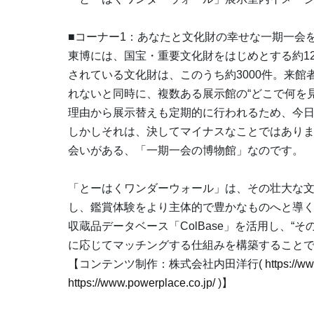
■コーナー1：あなたと文化財の幸せな一期一会
東博には、国宝・重要文化財をはじめとする約1
されている文化財は、このうち約3000件。来
れないと同時に、複数ある展示館の“どこで何を
理由から展示替えも定期的に行われるため、今
しかしそれは、決してマイナスなことではあり
会いがある、「一期一会の博物館」なのです。
「とーはくワンダーウォール」は、その壮大な
し、鑑賞体験をより主体的で豊かなものへと導く
収蔵品データベース「ColBase」を活用し、“
に応じてマッチングする仕組みを構築すること
【コンテンツ制作：株式会社内田洋行(
https://ww
https://www.powerplace.co.jp/
)】