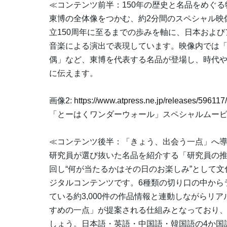
≪コンテンツ前半：150年の歴史と名品をめぐる
東博の全体像をつかむ、約2分間のスペシャル映像
立150周年に至るまでの歩みを軸に、日本およ
音楽による演出で表現しています。映像内では「
偶」など、東博を代表する名品が登場し、時代
に伝えます。
画像2:
https://www.atpress.ne.jp/releases/5961
「とーはくワンダーウォール」スペシャルムービ
≪コンテンツ後半：「きょう、出会う一点」へ
研究員が選び抜いた名品を紹介する「研究員の
回し“何が当たるかはその日のお楽しみ”として
ジタルコンテンツです。6種類の切り口の中から
ている約3,000件の作品情報と連動しながらリ
すめの一点」が提案される仕組みとなっており
しょう。日本語・英語・中国語・韓国語の4か国