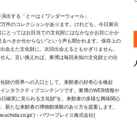
を演出する「とーはくワンダーウォール」
2万件のコレクションがあります。けれども、今日展示
館者にとってはお目当ての文化財にはなかなかお目にかか
見るべきか分からない”という声も聞かれます。保存上の
日出会えた文化財に、次回出会えるともかぎりません。
ません。言い換えれば、東博は毎回未知の文化財との出
文化財の世界への入口として、来館者の好奇心を喚起
インタラクティブコンテンツです。東博のWEB情報や
その日確実に見られる文化財”を、来館者の多様な興味関心
で、新たな来館者の博物館体験のあり方を提案します。
w.uchida.co.jp/
)・パワープレイス株式会社(