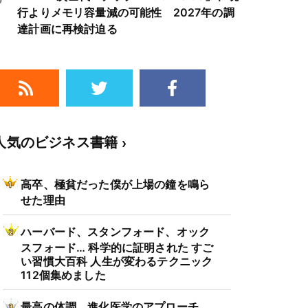
行よりメモリ容量減の可能性 2027年の調
達計画に再検討迫る
人気のビジネス書籍
高卒、極貧だった僕が上場の鐘を鳴ら
せた理由
ハーバード、スタンフォード、オック
スフォード… 科学的に証明された すご
い習慣大百科 人生が変わるテクニック
112個集めました
最高の体調 進化医学のアプローチ