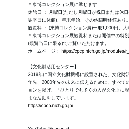
＊東博コレクション展に準じます
休館日 ： 月曜日(ただし月曜日が祝日または休
翌平日に休館)、年末年始、その他臨時休館あり
観覧料 ： (東博コレクション展)一般1,000円、
＊東博コレクション展観覧料または開催中の特
(観覧当日に限る)でご覧いただけます。
ホームページ：
https://cpcp.nich.go.jp/modules/r
【文化財活用センター】
2018年に国立文化財機構に設置された、文化財
年先、2000年先の未来に伝えるために、すべ
ョンを掲げ、「ひとりでも多くの人が文化財に
まな活動をしています。
https://cpcp.nich.go.jp/
YouTube @cpcpnich