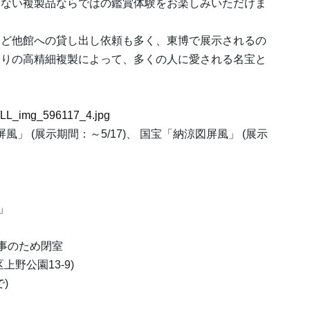
きない複製品ならではの鑑賞体験をお楽しみいただけま
ほど他館への貸し出し依頼も多く、東博で展示されるの
くりの高精細複製によって、多くの人に愛される名宝と
。
17/LL_img_596117_4.jpg
」 (展示期間：～5/17)、 国宝「納涼図屏風」 (展示
」
工事のため閉室
上野公園13-9)
で)