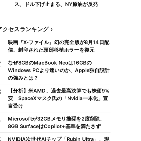
ス、ドル下げ止まる、NY原油が反発
アクセスランキング
1
映画『X-ファイル』幻の完全版が8月14日配
信、封印された頭部移植ホラーを復元
2
なぜ8GBのMacBook Neoは16GBの
Windows PCより速いのか、Apple独自設計
の強みとは？
3
【分析】米AMD、過去最高決算でも株価9%
安 SpaceXマスク氏の「Nvidia一本化」宣
言受け
4
Microsoftが32GBメモリ推奨を2度削除、
8GB SurfaceはCopilot+基準を満たさず
5
NVIDIA次世代AIチップ「Rubin Ultra」、現