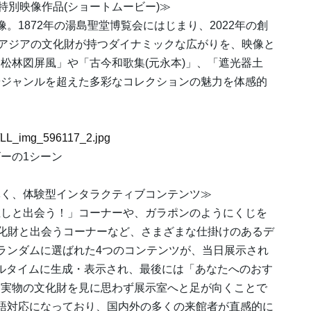
特別映像作品(ショートムービー)≫
。1872年の湯島聖堂博覧会にはじまり、2022年の創
びアジアの文化財が持つダイナミックな広がりを、映像と
松林図屏風」や「古今和歌集(元永本)」、「遮光器土
やジャンルを超えた多彩なコレクションの魅力を体感的
17/LL_img_596117_2.jpg
ーの1シーン
導く、体験型インタラクティブコンテンツ≫
推しと出会う！」コーナーや、ガラポンのようにくじを
文化財と出会うコーナーなど、さまざまな仕掛けのあるデ
ランダムに選ばれた4つのコンテンツが、当日展示され
アルタイムに生成・表示され、最後には「あなたへのおす
、実物の文化財を見に思わず展示室へと足が向くことで
語対応になっており、国内外の多くの来館者が直感的に