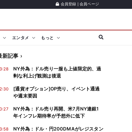
会員登録
|
会員ページ
エンタメ
もっと
最新記事
NY外為：ドル売り一服も上値限定的、過
3:28
剰な利上げ観測は後退
[通貨オプション]OP売り、イベント通過
2:30
や週末要因
NY外為：ドル売り再開、米7月NY連銀1
0:27
年インフレ期待率が予想外に低下
NY外為：ドル・円200DMAがレジスタン
3:58