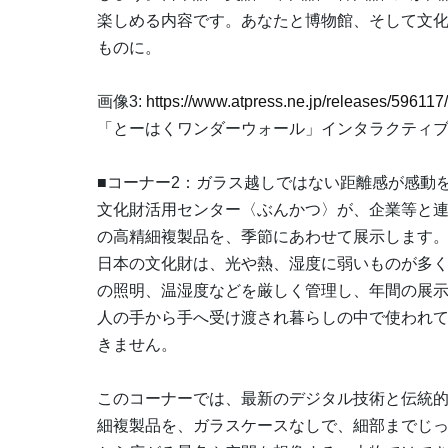
楽しめる内容です。あなたと博物館、そして文
ものに。
画像3:
https://www.atpress.ne.jp/releases/5961
「とーはくワンダーウォール」インタラクティ
■コーナー2：ガラス越しではない距離感が感動を
文化財活用センター〈ぶんかつ〉が、企業等と
の高精細複製品を、季節にあわせて展示します
日本の文化財は、光や熱、湿度に弱いものが多く、
の照明、温湿度などを厳しく管理し、年間の展
人の手から手へ受け渡され暮らしの中で使われ
きません。
このコーナーでは、最新のデジタル技術と伝統
細複製品を、ガラスケースなしで、細部までじ