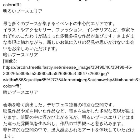
color=fff
]
明るいブースエリア
最も多くのブースが集まるイベントの中心的エリアです。
イラストやアクセサリー、ファッション、インテリアなど、作家そ
れぞれのこだわりが詰まった多種多様な作品が並びます。さまざま
な表現に触れながら、新しいお気に入りの発見や思いがけない出会
いをお楽しみいただけます。
暗いブースエリア
[画像3:
https://prcdn.freetls.fastly.net/release_image/33498/46/33498-46-
30026fe3f08cf53d980cfba926860fc8-3847x2680.jpg?
width=536&quality=85%2C75&format=jpeg&auto=webp&fit=bounds&
color=fff
]
暗いブースエリア
会場を暗く演出した、デザフェス独自の特別な空間です。
映像作品や光を用いた作品など、暗さを生かした多彩な表現が集ま
ります。暗闇の中に浮かび上がる光が、明るいブースエリアとはま
た違った雰囲気を生み出し、作品の世界観へと惹き込みます。
非日常的な空間の中で、没入感あふれるアートを体験していただけ
ます。