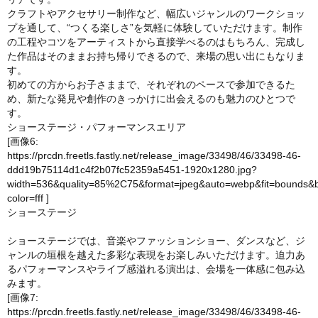
クラフトやアクセサリー制作など、幅広いジャンルのワークショッ
プを通して、“つくる楽しさ”を気軽に体験していただけます。制作
の工程やコツをアーティストから直接学べるのはもちろん、完成し
た作品はそのままお持ち帰りできるので、来場の思い出にもなりま
す。
初めての方からお子さままで、それぞれのペースで参加できるた
め、新たな発見や創作のきっかけに出会えるのも魅力のひとつで
す。
ショーステージ・パフォーマンスエリア
[画像6:
https://prcdn.freetls.fastly.net/release_image/33498/46/33498-46-
ddd19b75114d1c4f2b07fc52359a5451-1920x1280.jpg?
width=536&quality=85%2C75&format=jpeg&auto=webp&fit=bounds&
color=fff
]
ショーステージ
ショーステージでは、音楽やファッションショー、ダンスなど、ジ
ャンルの垣根を越えた多彩な表現をお楽しみいただけます。迫力あ
るパフォーマンスやライブ感溢れる演出は、会場を一体感に包み込
みます。
[画像7:
https://prcdn.freetls.fastly.net/release_image/33498/46/33498-46-