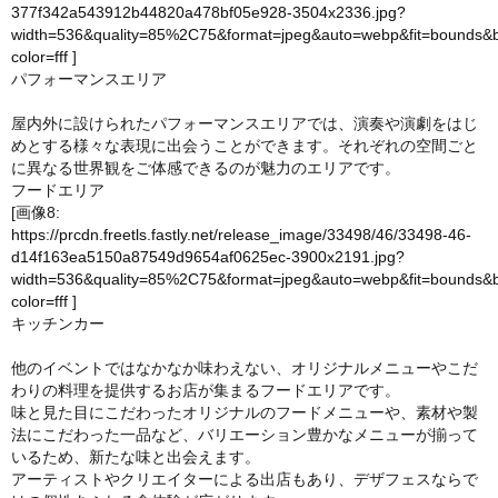
377f342a543912b44820a478bf05e928-3504x2336.jpg?
width=536&quality=85%2C75&format=jpeg&auto=webp&fit=bounds&
color=fff
]
パフォーマンスエリア
屋内外に設けられたパフォーマンスエリアでは、演奏や演劇をはじ
めとする様々な表現に出会うことができます。それぞれの空間ごと
に異なる世界観をご体感できるのが魅力のエリアです。
フードエリア
[画像8:
https://prcdn.freetls.fastly.net/release_image/33498/46/33498-46-
d14f163ea5150a87549d9654af0625ec-3900x2191.jpg?
width=536&quality=85%2C75&format=jpeg&auto=webp&fit=bounds&
color=fff
]
キッチンカー
他のイベントではなかなか味わえない、オリジナルメニューやこだ
わりの料理を提供するお店が集まるフードエリアです。
味と見た目にこだわったオリジナルのフードメニューや、素材や製
法にこだわった一品など、バリエーション豊かなメニューが揃って
いるため、新たな味と出会えます。
アーティストやクリエイターによる出店もあり、デザフェスならで