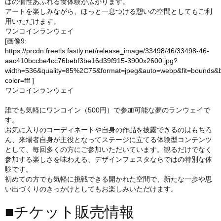
はの個性あふれる食体験が広がります。
アートを楽しみながら、ほっと一息つける憩いの空間としてもご利
用いただけます。
ワンコインランウェイ
[画像9:
https://prcdn.freetls.fastly.net/release_image/33498/46/33498-46-
aac410bccbe4cc76bebf3be16d39f915-3900x2600.jpg?
width=536&quality=85%2C75&format=jpeg&auto=webp&fit=bounds&
color=fff
]
ワンコインランウェイ
誰でも気軽にワンコイン（500円）で参加可能な夢のランウェイで
す。
お気に入りのコーディネートや自身の作品を披露できるのはもちろ
ん、来場者自身が主役となってステージに立てる体験型コンテンツ
として、毎回多くの方にご参加いただいています。観るだけでなく
参加する楽しさを味わえる、デザインフェスタならではの特別な体
験です。
初めての方でも気軽に挑戦できる開かれた空間で、新たな一歩や思
い出づくりのきっかけとしてもお楽しみいただけます。
■チケット販売情報