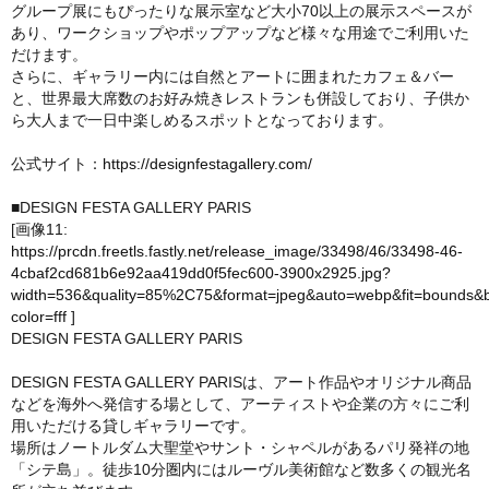
グループ展にもぴったりな展示室など大小70以上の展示スペースが
あり、ワークショップやポップアップなど様々な用途でご利用いた
だけます。
さらに、ギャラリー内には自然とアートに囲まれたカフェ＆バー
と、世界最大席数のお好み焼きレストランも併設しており、子供か
ら大人まで一日中楽しめるスポットとなっております。
公式サイト：
https://designfestagallery.com/
■DESIGN FESTA GALLERY PARIS
[画像11:
https://prcdn.freetls.fastly.net/release_image/33498/46/33498-46-
4cbaf2cd681b6e92aa419dd0f5fec600-3900x2925.jpg?
width=536&quality=85%2C75&format=jpeg&auto=webp&fit=bounds&
color=fff
]
DESIGN FESTA GALLERY PARIS
DESIGN FESTA GALLERY PARISは、アート作品やオリジナル商品
などを海外へ発信する場として、アーティストや企業の方々にご利
用いただける貸しギャラリーです。
場所はノートルダム大聖堂やサント・シャペルがあるパリ発祥の地
「シテ島」。徒歩10分圏内にはルーヴル美術館など数多くの観光名