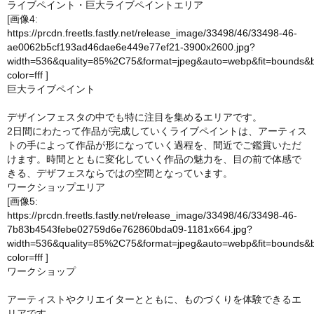
ライブペイント・巨大ライブペイントエリア
[画像4:
https://prcdn.freetls.fastly.net/release_image/33498/46/33498-46-
ae0062b5cf193ad46dae6e449e77ef21-3900x2600.jpg?
width=536&quality=85%2C75&format=jpeg&auto=webp&fit=bounds&
color=fff
]
巨大ライブペイント
デザインフェスタの中でも特に注目を集めるエリアです。
2日間にわたって作品が完成していくライブペイントは、アーティス
トの手によって作品が形になっていく過程を、間近でご鑑賞いただ
けます。時間とともに変化していく作品の魅力を、目の前で体感で
きる、デザフェスならではの空間となっています。
ワークショップエリア
[画像5:
https://prcdn.freetls.fastly.net/release_image/33498/46/33498-46-
7b83b4543febe02759d6e762860bda09-1181x664.jpg?
width=536&quality=85%2C75&format=jpeg&auto=webp&fit=bounds&
color=fff
]
ワークショップ
アーティストやクリエイターとともに、ものづくりを体験できるエ
リアです。