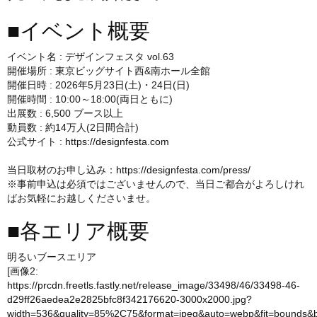
■イベント概要
イベント名 : デザインフェスタ vol.63
開催場所 : 東京ビッグサイト西&南ホール全館
開催日時 : 2026年5月23日(土)・24日(日)
開催時間 : 10:00～18:00(両日ともに)
出展数 : 6,500 ブース以上
動員数 : 約14万人(2日間合計)
公式サイト :
https://designfesta.com
当日取材のお申し込み：
https://designfesta.com/press/
※事前申込は必須ではございませんので、当日ご都合がよろしけれ
ばお気軽にお越しくださいませ。
■各エリア概要
明るいブースエリア
[画像2:
https://prcdn.freetls.fastly.net/release_image/33498/46/33498-46-
d29ff26aedea2e2825bfc8f342176620-3000x2000.jpg?
width=536&quality=85%2C75&format=jpeg&auto=webp&fit=bounds&