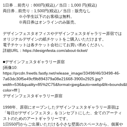
1日券 ...前売り：800円(税込)／当日：1,000 円(税込)
両日券...前売り：1,500円(税込)／当日：販売なし
※小学生以下のお客様は無料。
※両日券はオンラインのみ販売。
デザインフェスタオフィスやデザインフェスタギャラリー原宿では
オリジナルデザインの紙チケットをご購入いただけます。
電子チケットは各チケット会社にてお買い求めください。
詳細URL：
https://designfesta.com/about-ticket/
■デザインフェスタギャラリー原宿
[画像10:
https://prcdn.freetls.fastly.net/release_image/33498/46/33498-46-
7a63dc30f5e49cf9b894379a08e21668-3900x2925.jpg?
width=536&quality=85%2C75&format=jpeg&auto=webp&fit=bounds&
color=fff
]
デザインフェスタギャラリー原宿
1998年、原宿にオープンしたデザインフェスタギャラリー原宿は
「毎日がデザインフェスタ」をコンセプトにした、全てのアーティ
ストのためのアートギャラリーです。
1日550円からご出展いただける小さな壁面のスペースから、個展や