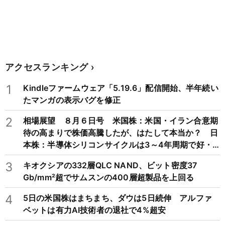
アクセスランキング
1
Kindleファームウェア「5.19.6」配信開始、半年続い
たマンガの表示バグを修正
2
相場展望 ８月６日号 米国株：米国・イラン合意期
待の高まりで株価高騰したが、はたして本当か？ 日
本株：半導体シリコンサイクルは3～4年周期で好・
不況を繰り返すため注意
3
キオクシアの332層QLC NAND、ビット密度37
Gb/mm²超でサムスンの400層超製品を上回る
4
5日の米国株はまちまち、ダウは5日続伸 アルファ
ベットは有力AI技術者の退社で4%超安