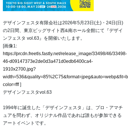
デザインフェスタ有限会社は2026年5月23日(土)・24日(日)
の2日間、東京ビッグサイト西&南ホール全館にて『デザイ
ンフェスタ vol.63』を開催いたします。
[画像1:
https://prcdn.freetls.fastly.net/release_image/33498/46/33498-
46-d09147373e2de0d3a471d0edb6400ca4-
1910x2700.jpg?
width=536&quality=85%2C75&format=jpeg&auto=webp&fit=
color=fff
]
デザインフェスタvol.63
1994年に誕生した「デザインフェスタ」は、プロ・アマチ
ュアを問わず、オリジナル作品であれば誰もが参加できる
アートイベントです。