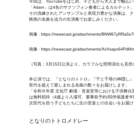
今回は、YouTubeをはじめ、子どもから大人まで幅広
「Adam」は4名のサクソフォン奏者によるカルテット
その洗練されたアンサンブルと表現力豊かな演奏は、ク
映画の名曲を迫力の生演奏でお楽しみください。
画像 :
https://newscast.jp/attachments/BNW67yRRa5s
画像 :
https://newscast.jp/attachments/XxVsapx64Pd
（写真：3月15日公演より。カラフルな照明演出も見所
本公演では、『となりのトトロ』『千と千尋の神隠し』
世代を超えて親しまれる名曲の数々をお届けします。
「令和８年度 文化庁 劇場・音楽堂等における子供舞台
は無料招待（4歳より入場可、要事前予約/同伴保護者半
次世代を担う子どもたちに生の音楽との出会いをお届け
となりのトトロメドレー