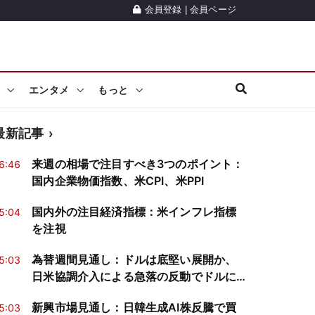
会員登録
|
会員ページ
エンタメ
もっと
最新記事
来週の相場で注目すべき3つのポイント：
6:46
国内企業物価指数、米CPI、米PPI
国内外の注目経済指標：米インフレ指標
5:04
を注視
為替週間見通し：ドルは底堅い展開か、
5:03
日米協調介入による急落の反動でドルに
買戻し
新興市場見通し：日韓生成AI株反騰で買
5:03