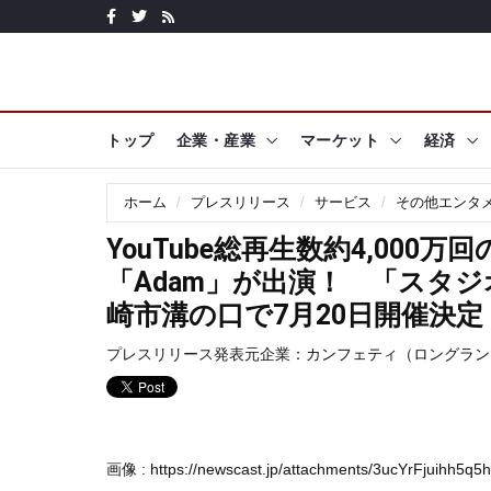
トップ
企業・産業
マーケット
経済
ホーム
プレスリリース
サービス
その他エンタ
YouTube総再生数約4,00
「Adam」が出演！ 「スタジオ
崎市溝の口で7月20日開催決定
プレスリリース発表元企業：
カンフェティ（ロングラン
画像 :
https://newscast.jp/attachments/3ucYrFjuihh5q