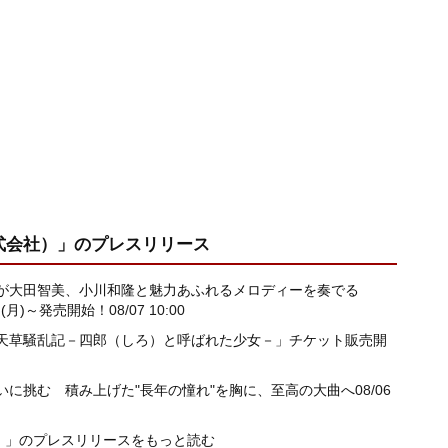
式会社）」
のプレスリリース
讓が大田智美、小川和隆と魅力あふれるメロディーを奏でる
(月)～発売開始！
08/07 10:00
「天草騒乱記－四郎（しろ）と呼ばれた少女－」チケット販売開
いに挑む 積み上げた"長年の憧れ"を胸に、至高の大曲へ
08/06
）」のプレスリリースをもっと読む