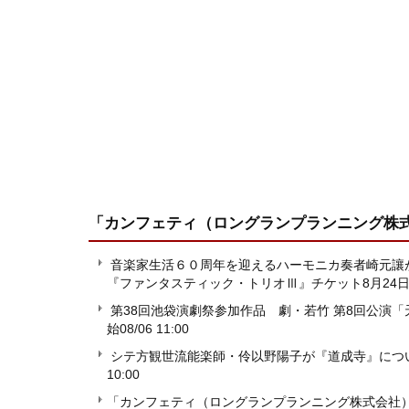
「カンフェティ（ロングランプランニング株
音楽家生活６０周年を迎えるハーモニカ奏者崎元
『ファンタスティック・トリオⅢ』チケット8月24日
第38回池袋演劇祭参加作品 劇・若竹 第8回公演
始
08/06 11:00
シテ方観世流能楽師・伶以野陽子が『道成寺』につ
10:00
「カンフェティ（ロングランプランニング株式会社