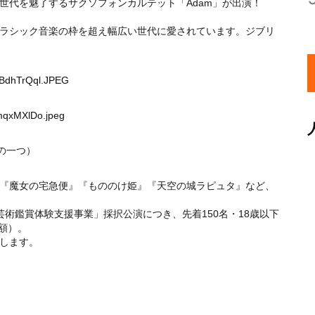
い世代を魅了するサクソフォンカルテット「Adam」が出演！
。
ラシック音楽の枠を超え幅広い世代に愛されています。ジブリ
7BdhTrQql.JPEG
MmqxMXlDo.jpeg
の一つ）
『魔女の宅急便』『もののけ姫』『天空の城ラピュタ』など、
芸術鑑賞体験支援事業」採択公演につき、先着150名・18歳以下
額）。
します。