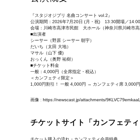
『スタジオジブリ 名曲コンサート vol.2』
公演期間：2026年7月20日 (月・祝) 13:30開場／14:
会場：川崎市高津市民館 大ホール（神奈川県川崎市高津区
■出演者
シーサー（野原 シーサー 朝宇）
だいち（太田 大地）
マサル（山下 優)
おっくん（奥野 祐樹）
■チケット料金
一般：4,000円（全席指定・税込）
＜カンフェティ限定＞
1,000円割引！ 一般 4,000円 → カンフェティ席 3,000
画像 :
https://newscast.jp/attachments/9KLVC79emkaa
チケットサイト「カンフェティ
チケット購入の流れ・カンフェティ会員特典