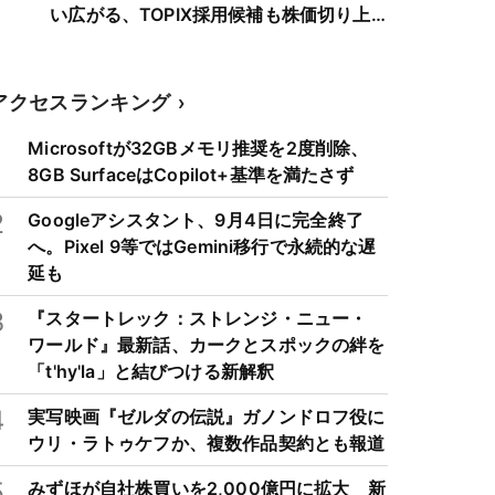
い広がる、TOPIX採用候補も株価切り上
げへ
アクセスランキング
1
Microsoftが32GBメモリ推奨を2度削除、
8GB SurfaceはCopilot+基準を満たさず
2
Googleアシスタント、9月4日に完全終了
へ。Pixel 9等ではGemini移行で永続的な遅
延も
3
『スタートレック：ストレンジ・ニュー・
ワールド』最新話、カークとスポックの絆を
「t'hy'la」と結びつける新解釈
4
実写映画『ゼルダの伝説』ガノンドロフ役に
ウリ・ラトゥケフか、複数作品契約とも報道
5
みずほが自社株買いを2,000億円に拡大 新