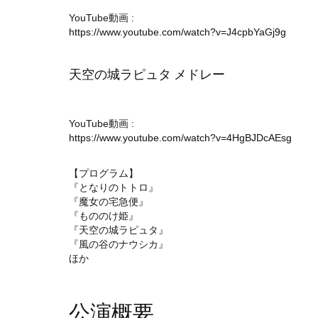
YouTube動画 :
https://www.youtube.com/watch?v=J4cpbYaGj9g
天空の城ラピュタ メドレー
YouTube動画 :
https://www.youtube.com/watch?v=4HgBJDcAEsg
【プログラム】
『となりのトトロ』
『魔女の宅急便』
『もののけ姫』
『天空の城ラピュタ』
『風の谷のナウシカ』
ほか
公演概要