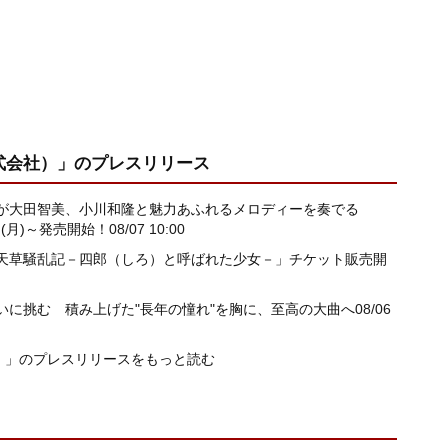
式会社）」
のプレスリリース
讓が大田智美、小川和隆と魅力あふれるメロディーを奏でる
(月)～発売開始！
08/07 10:00
「天草騒乱記－四郎（しろ）と呼ばれた少女－」チケット販売開
いに挑む 積み上げた"長年の憧れ"を胸に、至高の大曲へ
08/06
）」のプレスリリースをもっと読む