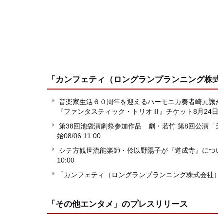
「カンフェティ（ロングランプランニング株
音楽家生活６０周年を迎えるハーモニカ奏者崎元
『ファンタスティック・トリオⅢ』チケット8月24日
第38回池袋演劇祭参加作品 劇・若竹 第8回公演
始
08/06 11:00
シテ方観世流能楽師・伶以野陽子が『道成寺』につ
10:00
「カンフェティ（ロングランプランニング株式会社
「その他エンタメ」
のプレスリリース