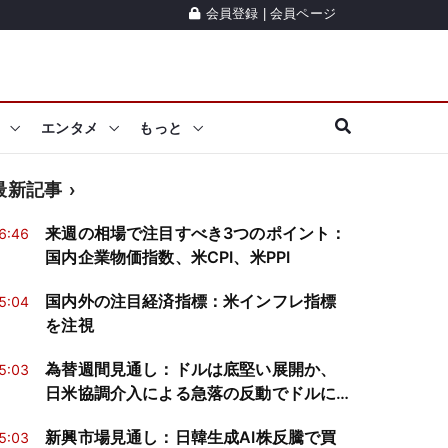
会員登録
|
会員ページ
エンタメ
もっと
最新記事
来週の相場で注目すべき3つのポイント：
6:46
国内企業物価指数、米CPI、米PPI
国内外の注目経済指標：米インフレ指標
5:04
を注視
為替週間見通し：ドルは底堅い展開か、
5:03
日米協調介入による急落の反動でドルに
買戻し
新興市場見通し：日韓生成AI株反騰で買
5:03