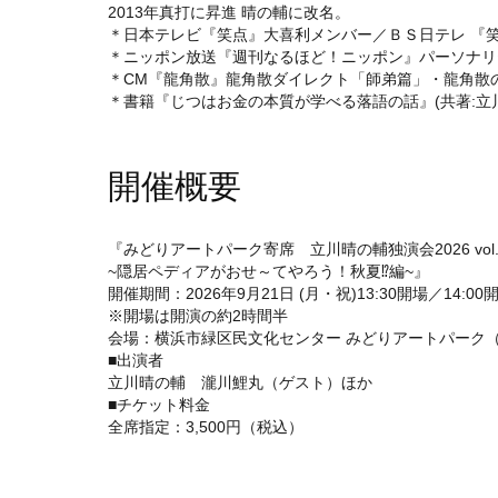
2013年真打に昇進 晴の輔に改名。
＊日本テレビ『笑点』大喜利メンバー／ＢＳ日テレ 『笑
＊ニッポン放送『週刊なるほど！ニッポン』パーソナリ
＊CM『龍角散』龍角散ダイレクト「師弟篇」・龍角散
＊書籍『じつはお金の本質が学べる落語の話』(共著:立
開催概要
『みどりアートパーク寄席 立川晴の輔独演会2026 vol.
~隠居ペディアがおせ～てやろう！秋夏⁉編~』
開催期間：2026年9月21日 (月・祝)13:30開場／14:00
※開場は開演の約2時間半
会場：横浜市緑区民文化センター みどりアートパーク（神
■出演者
立川晴の輔 瀧川鯉丸（ゲスト）ほか
■チケット料金
全席指定：3,500円（税込）