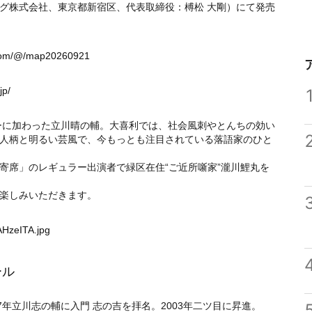
グ株式会社、東京都新宿区、代表取締役：榑松 大剛）にて発売
b.com/@/map20260921
jp/
バーに加わった立川晴の輔。大喜利では、社会風刺やとんちの効い
人柄と明るい芸風で、今もっとも注目されている落語家のひと
寄席」のレギュラー出演者で緑区在住“ご近所噺家”瀧川鯉丸を
楽しみいただきます。
AHzeITA.jpg
ール
年立川志の輔に入門 志の吉を拝名。2003年二ツ目に昇進。