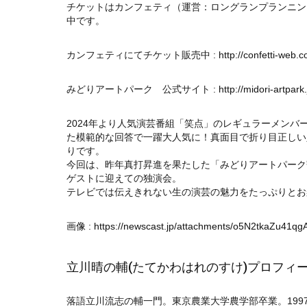
チケットはカンフェティ（運営：ロングランプランニン
中です。
カンフェティにてチケット販売中 :
http://confetti-we
みどりアートパーク 公式サイト :
http://midori-artpark.
2024年より人気演芸番組「笑点」のレギュラーメン
た模範的な回答で一躍大人気に！真面目で折り目正しい
りです。
今回は、昨年真打昇進を果たした「みどりアートパーク
ゲストに迎えての独演会。
テレビでは伝えきれない生の演芸の魅力をたっぷりとお
画像 :
https://newscast.jp/attachments/o5N2tkaZu41qg
立川晴の輔(たてかわはれのすけ)プロフィ
落語立川流志の輔一門。東京農業大学農学部卒業。1997