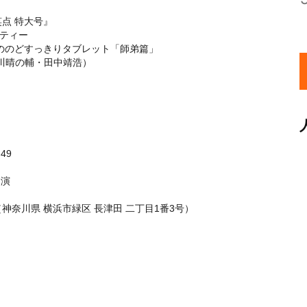
点 特大号』
ティー
ののどすっきりタブレット「師弟篇」
川晴の輔・田中靖浩）
49
開演
奈川県 横浜市緑区 長津田 二丁目1番3号）