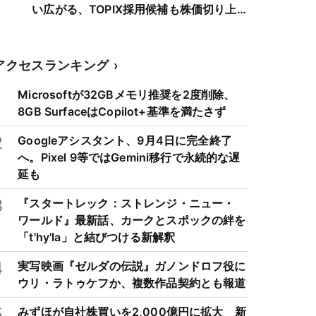
い広がる、TOPIX採用候補も株価切り上
げへ
アクセスランキング
1
Microsoftが32GBメモリ推奨を2度削除、
8GB SurfaceはCopilot+基準を満たさず
2
Googleアシスタント、9月4日に完全終了
へ。Pixel 9等ではGemini移行で永続的な遅
延も
3
『スタートレック：ストレンジ・ニュー・
ワールド』最新話、カークとスポックの絆を
「t'hy'la」と結びつける新解釈
4
実写映画『ゼルダの伝説』ガノンドロフ役に
ウリ・ラトゥケフか、複数作品契約とも報道
5
みずほが自社株買いを2,000億円に拡大 新