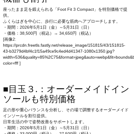
座ったまま足を鍛えられる「Foot Fit 3 Compact」を特別価格で提
供。
ふくらはぎを中心に、歩行に必要な筋肉へアプローチします。
・期間：2026年5月1日（金）～5月31日（日）
・価格：38,500円（税込）→ 34,650円（税込）
[画像2:
https://prcdn.freetls.fastly.net/release_image/151815/43/151815-
43-b3279d4bf4c1f15a49ce9c4ed4d41347-1080x1350.jpg?
width=536&quality=85%2C75&format=jpeg&auto=webp&fit=bounds&
color=fff
]
■目玉３.：オーダーメイドイン
ソールも特別価格
足の形や重心バランスを分析し、その場で調整するオーダーメイド
インソールを割引提供。
日常生活の中で姿勢改善をサポートします。
・期間：2026年5月1日（金）～5月31日（日）
・価格：33,000円（税込）→ 27,500円（税込）