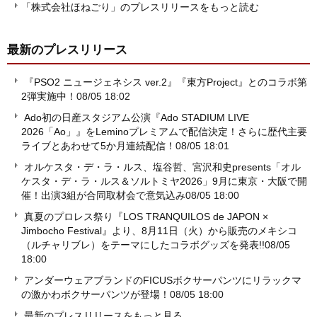
「株式会社ほねごり」のプレスリリースをもっと読む
最新のプレスリリース
『PSO2 ニュージェネシス ver.2』『東方Project』とのコラボ第
2弾実施中！
08/05 18:02
Ado初の日産スタジアム公演『Ado STADIUM LIVE
2026「Ao」』をLeminoプレミアムで配信決定！さらに歴代主要
ライブとあわせて5か月連続配信！
08/05 18:01
オルケスタ・デ・ラ・ルス、塩谷哲、宮沢和史presents「オル
ケスタ・デ・ラ・ルス＆ソルトミヤ2026」9月に東京・大阪で開
催！出演3組が合同取材会で意気込み
08/05 18:00
真夏のプロレス祭り『LOS TRANQUILOS de JAPON ×
Jimbocho Festival』より、8月11日（火）から販売のメキシコ
（ルチャリブレ）をテーマにしたコラボグッズを発表!!
08/05
18:00
アンダーウェアブランドのFICUSボクサーパンツにリラックマ
の激かわボクサーパンツが登場！
08/05 18:00
最新のプレスリリースをもっと見る