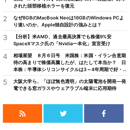
された頭部移植ホラーを復元
2
なぜ8GBのMacBook Neoは16GBのWindows PCよ
り速いのか、Apple独自設計の強みとは？
3
【分析】米AMD、過去最高決算でも株価9%安
SpaceXマスク氏の「Nvidia一本化」宣言受け
4
相場展望 ８月６日号 米国株：米国・イラン合意期
待の高まりで株価高騰したが、はたして本当か？ 日
本株：半導体シリコンサイクルは3～4年周期で好・
不況を繰り返すため注意
5
大阪大学ら、「ほぼ無色透明」の太陽電池を開発―発
電できる窓ガラスやウェアラブル端末に応用期待