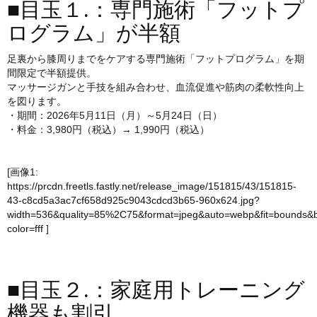
■目玉１.：専門施術「フットプ
ログラム」が半額
足裏から膝周りまでをケアする専門施術「フットプログラム」を期
間限定で半額提供。
マッサージガンと手技を組み合わせ、血流促進や筋肉の柔軟性向上
を図ります。
・期間：2026年5月11日（月）～5月24日（日）
・料金：3,980円（税込）→ 1,990円（税込）
[画像1:
https://prcdn.freetls.fastly.net/release_image/151815/43/151815-
43-c8cd5a3ac7cf658d925c9043cdcd3b65-960x624.jpg?
width=536&quality=85%2C75&format=jpeg&auto=webp&fit=bounds&
color=fff
]
■目玉２.：家庭用トレーニング
機器も割引