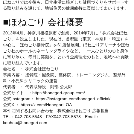
ほねごりでは今後も、日常生活に根ざした健康づくりをサポートす
る取り組みを通じて、地域住民の健康維持に貢献してまいります。
■ほねごり 会社概要
2013年4月、神奈川相模原市で創業、2014年7月に「株式会社ほね
ごり」を設立しました。現在は、首都圏（東京・神奈川・埼玉）を
中心に「ほねごり接骨院」を61店舗展開。ほねごりアリーナやほね
ごり杜のホールのネーミングライツなど、「一人ひとりの心と身体
に寄り添い、毎日に笑顔を」という企業理念のもと、地域への貢献
に取り組んでいます。
会社名 ： 株式会社ほねごり
事業内容： 接骨院・鍼灸院、整体院、トレーニングジム、整形外
科・小児科クリニックの運営
代表者 ： 代表取締役 阿部 公太郎
公式サイト ：
https://honegori-group.com/
公式Instagram：
https://instagram.com/honegori_official/
公式X ：
https://x.com/Honegori_OA
本件に関するお問い合わせ 株式会社ほねごり 広報担当
TEL：042-703-5548 FAX042-703-5578 Email：
kouhou@honegori.com