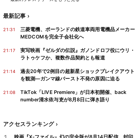
最新記事
三菱電機、ポーランドの鉄道車両用電機品メーカー
21:31
MEDCOMを完全子会社化へ
実写映画『ゼルダの伝説』ガノンドロフ役にウリ・
21:17
ラトゥケフか、複数作品契約とも報道
過去20年で2例目の超新星ショックブレイクアウト
21:14
を観測―ガンマ線バースト不発の原因に迫る
TikTok「LIVE Premiere」が日本初開催、back
21:08
number清水依与吏が8月8日に弾き語り
アクセスランキング
1
映画『X-ファイル』幻の完全版が8月14日配信、封印