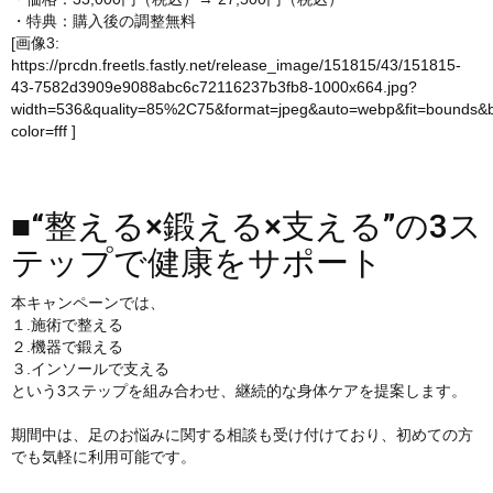
・特典：購入後の調整無料
[画像3:
https://prcdn.freetls.fastly.net/release_image/151815/43/151815-
43-7582d3909e9088abc6c72116237b3fb8-1000x664.jpg?
width=536&quality=85%2C75&format=jpeg&auto=webp&fit=bounds&
color=fff
]
■“整える×鍛える×支える”の3ス
テップで健康をサポート
本キャンペーンでは、
１.施術で整える
２.機器で鍛える
３.インソールで支える
という3ステップを組み合わせ、継続的な身体ケアを提案します。
期間中は、足のお悩みに関する相談も受け付けており、初めての方
でも気軽に利用可能です。