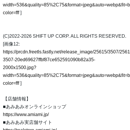
width=536&quality=85%2C75&format=jpeg&auto=webp&fit=
color=fff
]
(C)2022-2026 SHIFT UP CORP. ALL RIGHTS RESERVED.
[画像12:
https://prcdn.freetls.fastly.net/release_image/25615/3507/2561
3507-20ed69627ffbf87ce652591090b82a35-
2000x1500.jpg?
width=536&quality=85%2C75&format=jpeg&auto=webp&fit=
color=fff
]
【店舗情報】
■あみあみオンラインショップ
https://www.amiami.jp/
■あみあみ実店舗サイト