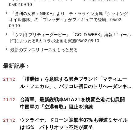
05/02 09:10
『勝利の女神：NIKKE』より、テトラライン所属「クッキング
オイル部隊」の「ブレッディ」がフィギュアで登場。
05/02
09:10
『ウマ娘 プリティーダービー』「GOLD WEEK」続報！“ゴール
ド”にまつわる6大コラボ企画を実施
05/02 08:10
最新のプレスリリースをもっと見る
最新記事
「排泄物」を意味する異色ブランド「マティエー
21:12
ル・フェカル」、パリコレ初日のトリへ―ダンキン
CM進出が映す批評と商業化
台湾軍、最新鋭戦車M1A2Tを桃園空港に初展開
21:12
中国軍の「空港奪取」阻止を演練
ウクライナ、ドローン迎撃率87%も弾道ミサイル
21:12
は15% パトリオット不足が露呈