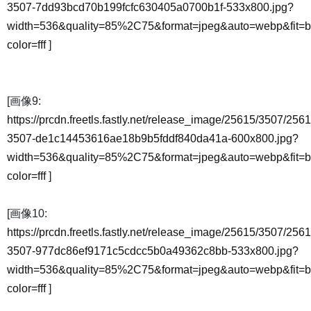
3507-7dd93bcd70b199fcfc630405a0700b1f-533x800.jpg?
width=536&quality=85%2C75&format=jpeg&auto=webp&fit=
color=fff
]
[画像9:
https://prcdn.freetls.fastly.net/release_image/25615/3507/2561
3507-de1c14453616ae18b9b5fddf840da41a-600x800.jpg?
width=536&quality=85%2C75&format=jpeg&auto=webp&fit=
color=fff
]
[画像10:
https://prcdn.freetls.fastly.net/release_image/25615/3507/2561
3507-977dc86ef9171c5cdcc5b0a49362c8bb-533x800.jpg?
width=536&quality=85%2C75&format=jpeg&auto=webp&fit=
color=fff
]