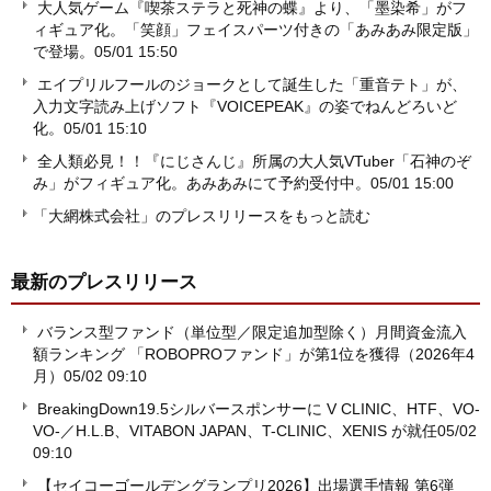
大人気ゲーム『喫茶ステラと死神の蝶』より、「墨染希」がフ
ィギュア化。「笑顔」フェイスパーツ付きの「あみあみ限定版」
で登場。
05/01 15:50
エイプリルフールのジョークとして誕生した「重音テト」が、
入力文字読み上げソフト『VOICEPEAK』の姿でねんどろいど
化。
05/01 15:10
全人類必見！！『にじさんじ』所属の大人気VTuber「石神のぞ
み」がフィギュア化。あみあみにて予約受付中。
05/01 15:00
「大網株式会社」のプレスリリースをもっと読む
最新のプレスリリース
バランス型ファンド（単位型／限定追加型除く）月間資金流入
額ランキング 「ROBOPROファンド」が第1位を獲得（2026年4
月）
05/02 09:10
BreakingDown19.5シルバースポンサーに V CLINIC、HTF、VO-
VO-／H.L.B、VITABON JAPAN、T-CLINIC、XENIS が就任
05/02
09:10
【セイコーゴールデングランプリ2026】出場選手情報 第6弾