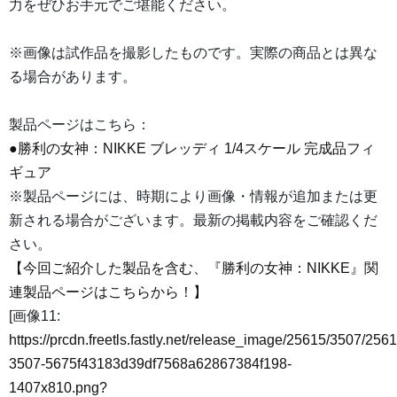
力をぜひお手元でご堪能ください。
※画像は試作品を撮影したものです。実際の商品とは異な
る場合があります。
製品ページはこちら：
●勝利の女神：NIKKE ブレッディ 1/4スケール 完成品フィ
ギュア
※製品ページには、時期により画像・情報が追加または更
新される場合がございます。最新の掲載内容をご確認くだ
さい。
【今回ご紹介した製品を含む、『勝利の女神：NIKKE』関
連製品ページはこちらから！】
[画像11:
https://prcdn.freetls.fastly.net/release_image/25615/3507/2561
3507-5675f43183d39df7568a62867384f198-
1407x810.png?