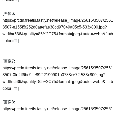
[画像6:
https://prcdn.freetls.fastly.net/release_image/25615/3507/2561
3507-e155f5f252d0aaefae38cd97049a05c5-533x800.jpg?
width=536&quality=85%2C75&format=jpeg&auto=webp&fit=
color=fff
]
[画像7:
https://prcdn.freetls.fastly.net/release_image/25615/3507/2561
3507-0fdfdf6bc9ce89f22190901b0788ce72-533x800.jpg?
width=536&quality=85%2C75&format=jpeg&auto=webp&fit=
color=fff
]
[画像8:
https://prcdn.freetls.fastly.net/release_image/25615/3507/2561