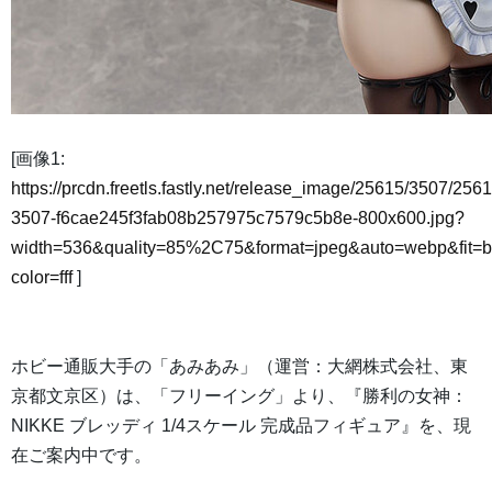
[画像1:
https://prcdn.freetls.fastly.net/release_image/25615/3507/2561
3507-f6cae245f3fab08b257975c7579c5b8e-800x600.jpg?
width=536&quality=85%2C75&format=jpeg&auto=webp&fit=
color=fff
]
ホビー通販大手の「あみあみ」（運営：大網株式会社、東
京都文京区）は、「フリーイング」より、『勝利の女神：
NIKKE ブレッディ 1/4スケール 完成品フィギュア』を、現
在ご案内中です。