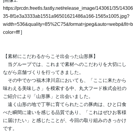
[画像1:
https://prcdn.freetls.fastly.net/release_image/143061/35/14306
35-8f1e3a3333ab1551a96501621486a166-1565x1005.jpg?
width=536&quality=85%2C75&format=jpeg&auto=webp&fit=
color=fff
]
【素材にこだわるからこそ出会った山形豚】
当グループでは、これまで素材へのこだわりを大切にし
ながら店舗づくりを行ってきました。
その中でかつ福木津川店においても、「ここに来たから
味わえる美味しさ」を模索する中、丸大フード株式会社の
ご紹介により「山形豚」と出会いました。
遠く山形の地で丁寧に育てられたこの豚肉は、ひと口食
べた瞬間に違いを感じる品質であり、「これはぜひお客様
に届けたい」と感じたことが、今回の取り組みのきっかけ
です。