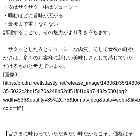
・衣はサクサク、中はジューシー
・噛むほどに旨味が広がる
・最後まで重くならない
調理することで、その魅力がより引き立ちます。
サクッとした衣とジューシーな肉質、そして食後の軽や
かさは、多くのお客様に新しい美味しさとして感じていた
だけるものと考えています。
[画像3:
https://prcdn.freetls.fastly.net/release_image/143061/35/14306
35-5022c2bc15d70a248b52df51f0f1d9b7-482x580.jpg?
width=536&quality=85%2C75&format=jpeg&auto=webp&fit=
color=fff
]
【皆さまに味わっていただきたい味だからこそ、価格はそ