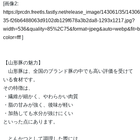
[画像2:
https://prcdn.freetls.fastly.net/release_image/143061/35/14306
35-f26b6488063d9102db129f678a3b2da8-1293x1217.jpg?
width=536&quality=85%2C75&format=jpeg&auto=webp&fit=
color=fff
]
【山形豚の魅力】
山形豚は、全国のブランド豚の中でも高い評価を受けて
いる食材です。
その特徴は、
・繊維が細かく、やわらかい肉質
・脂の甘みが強く、後味が軽い
・加熱しても水分が抜けにくい
といった点にあります。
とんかつとして調理した際には、