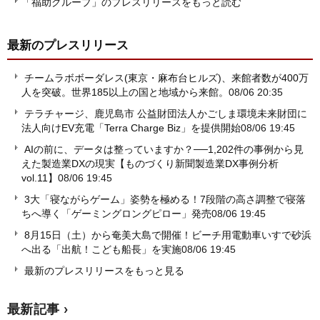
「福助グループ」のプレスリリースをもっと読む
最新のプレスリリース
チームラボボーダレス(東京・麻布台ヒルズ)、来館者数が400万
人を突破。世界185以上の国と地域から来館。
08/06 20:35
テラチャージ、鹿児島市 公益財団法人かごしま環境未来財団に
法人向けEV充電「Terra Charge Biz」を提供開始
08/06 19:45
AIの前に、データは整っていますか？──1,202件の事例から見
えた製造業DXの現実【ものづくり新聞製造業DX事例分析
vol.11】
08/06 19:45
3大「寝ながらゲーム」姿勢を極める！7段階の高さ調整で寝落
ちへ導く「ゲーミングロングピロー」発売
08/06 19:45
8月15日（土）から奄美大島で開催！ビーチ用電動車いすで砂浜
へ出る「出航！こども船長」を実施
08/06 19:45
最新のプレスリリースをもっと見る
最新記事