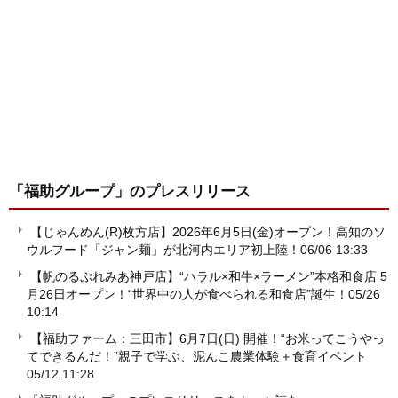
「福助グループ」
のプレスリリース
【じゃんめん(R)枚方店】2026年6月5日(金)オープン！高知のソ
ウルフード「ジャン麺」が北河内エリア初上陸！
06/06 13:33
【帆のるぷれみあ神戸店】“ハラル×和牛×ラーメン”本格和食店 5
月26日オープン！“世界中の人が食べられる和食店”誕生！
05/26
10:14
【福助ファーム：三田市】6月7日(日) 開催！“お米ってこうやっ
てできるんだ！”親子で学ぶ、泥んこ農業体験＋食育イベント
05/12 11:28