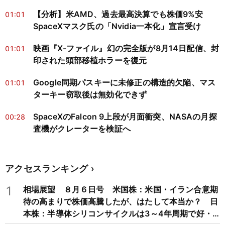
【分析】米AMD、過去最高決算でも株価9%安
01:01
SpaceXマスク氏の「Nvidia一本化」宣言受け
映画『X-ファイル』幻の完全版が8月14日配信、封
01:01
印された頭部移植ホラーを復元
Google同期パスキーに未修正の構造的欠陥、マス
01:01
ターキー窃取後は無効化できず
SpaceXのFalcon 9上段が月面衝突、NASAの月探
00:28
査機がクレーターを検証へ
アクセスランキング
1
相場展望 ８月６日号 米国株：米国・イラン合意期
待の高まりで株価高騰したが、はたして本当か？ 日
本株：半導体シリコンサイクルは3～4年周期で好・